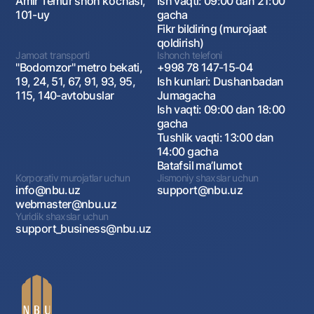
Amir Temur shoh ko‘chasi,
Ish vaqti: 09:00 dan 21:00
101-uy
gacha
Fikr bildiring (murojaat
qoldirish)
Jamoat transporti
Ishonch telefoni
"Bodomzor" metro bekati,
+998 78 147-15-04
19, 24, 51, 67, 91, 93, 95,
Ish kunlari: Dushanbadan
115, 140-avtobuslar
Jumagacha
Ish vaqti: 09:00 dan 18:00
gacha
Tushlik vaqti: 13:00 dan
14:00 gacha
Batafsil maʼlumot
Korporativ murojatlar uchun
Jismoniy shaxslar uchun
info@nbu.uz
support@nbu.uz
webmaster@nbu.uz
Yuridik shaxslar uchun
support_business@nbu.uz