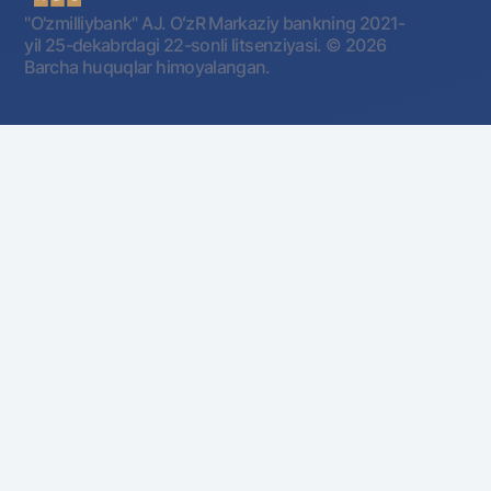
"O'zmilliybank" AJ. OʻzR Markaziy bankning 2021-
yil 25-dekabrdagi 22-sonli litsenziyasi.
© 2026
Barcha huquqlar himoyalangan.