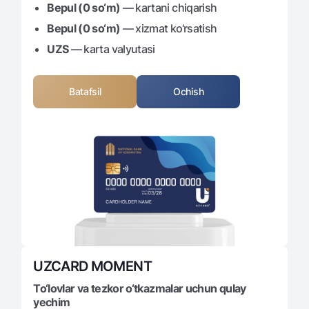
Sayohatchiga
National Green
Bepul (0 so‘m)
— kartani chiqarish
Yevro
UzCard/HUMO
Eskrou hisobvarag‘i
Bepul (0 so‘m)
— xizmat ko‘rsatish
Hamma uchun USD uchun
Visa
UZS
— karta valyutasi
Talab qilib olinguncha USD
Tariflar
Visa FIFA
Oltin omonat
Mastercard
Aksiyalar
Batafsil
Ochish
NBU’dan oltin quymalar
Ish haqi
Kumush omonat
Milliy mobil ilovasi
Garmin pay
Ko'p beriladigan savollar
Sayt bo‘yicha qidiring
Qidirish
UZCARD MOMENT
Foydali havolalar
Ko'p beriladigan savollar
To‘lovlar va tezkor o‘tkazmalar uchun qulay
Matbuot markazi
yechim