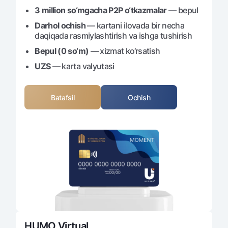
Ofis va bankomatlar
3 million so‘mgacha P2P o‘tkazmalar
— bepul
Shaxsiy ma'lumotlarni qayta ishlashga rozilik berish
Darhol ochish
— kartani ilovada bir necha
daqiqada rasmiylashtirish va ishga tushirish
Bizni ijtimoiy tarmoqlarda kuzatib boring
Bepul (0 so‘m)
— xizmat ko‘rsatish
UZS
— karta valyutasi
Aloqa markazi
+998 78 148-00-10
1344
Batafsil
Ochish
HUMO Virtual