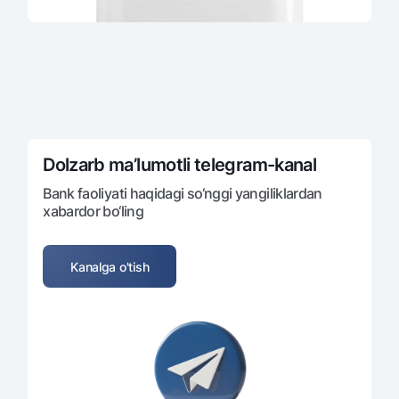
Dolzarb ma’lumotli tеlеgram-kanal
Bank faoliyati haqidagi so‘nggi yangiliklardan
xabardor bo‘ling
Kanalga o'tish