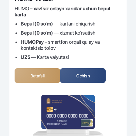
HUMO –
xavfsiz onlayn xaridlar uchun bepul
karta
Bepul (0 so‘m)
— kartani chiqarish
Bepul (0 so‘m)
— xizmat ko‘rsatish
HUMOPay
– smartfon orqali qulay va
kontaktsiz to‘lov
UZS
— Karta valyutasi
Batafsil
Ochish