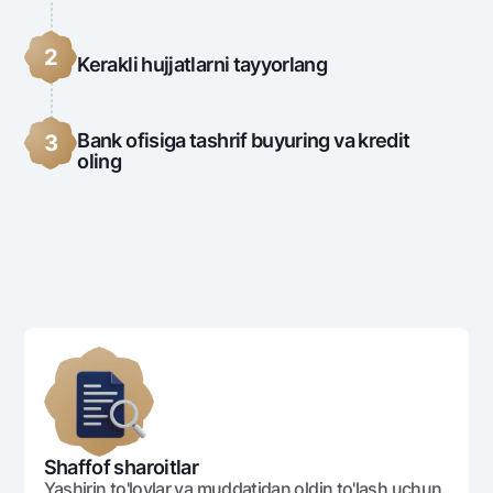
2
Kerakli hujjatlarni tayyorlang
Bank ofisiga tashrif buyuring va kredit
3
oling
Shaffof sharoitlar
Yashirin to'lovlar va muddatidan oldin to'lash uchun