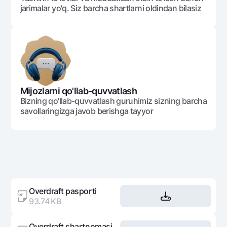
jarimalar yo'q. Siz barcha shartlarni oldindan bilasiz
Mijozlarni qo'llab-quvvatlash
Bizning qo'llab-quvvatlash guruhimiz sizning barcha
savollaringizga javob berishga tayyor
Overdraft pasporti
93.74 KB
Overdraft shartnomasi