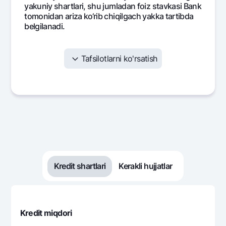
yakuniy shartlari, shu jumladan foiz stavkasi Bank
tomonidan ariza ko‘rib chiqilgach yakka tartibda
belgilanadi.
Tafsilotlarni ko'rsatish
Oy
Oylik to'lov
Foizlar
Asos
926 345
166 667
759
1
926 345
154 005
772
2
926 345
141 133
785
3
Kredit shartlari
Kerakli hujjatlar
926 345
128 046
798
4
926 345
114 741
811
Kredit miqdori
5