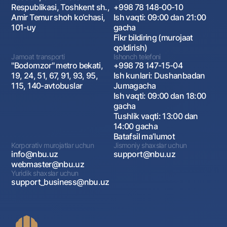
Respublikasi, Toshkent sh.,
+998 78 148-00-10
Amir Temur shoh ko‘chasi,
Ish vaqti: 09:00 dan 21:00
101-uy
gacha
Fikr bildiring (murojaat
qoldirish)
Jamoat transporti
Ishonch telefoni
"Bodomzor" metro bekati,
+998 78 147-15-04
19, 24, 51, 67, 91, 93, 95,
Ish kunlari: Dushanbadan
115, 140-avtobuslar
Jumagacha
Ish vaqti: 09:00 dan 18:00
gacha
Tushlik vaqti: 13:00 dan
14:00 gacha
Batafsil maʼlumot
Korporativ murojatlar uchun
Jismoniy shaxslar uchun
info@nbu.uz
support@nbu.uz
webmaster@nbu.uz
Yuridik shaxslar uchun
support_business@nbu.uz