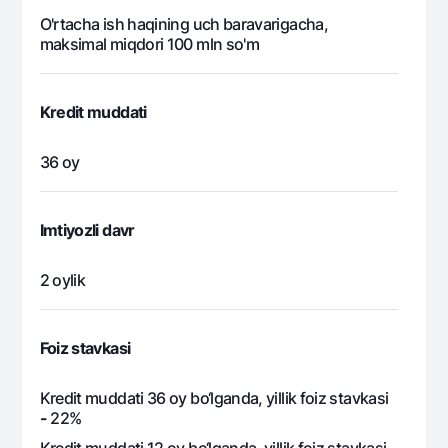
O'rtacha ish haqining uch baravarigacha,
926 345
101 214
825
6
maksimal miqdori 100 mln so'm
926 345
87 462
838
7
Kredit muddati
926 345
73 481
852
8
36 oy
926 345
59 266
867
9
Imtiyozli davr
926 345
44 815
881
10
2 oylik
926 345
30 123
896
11
Foiz stavkasi
926 345
15 186
911
12
Kredit muddati 36 oy bo‘lganda, yillik foiz stavkasi
-
22%
11 116 141
1 116 141
10 