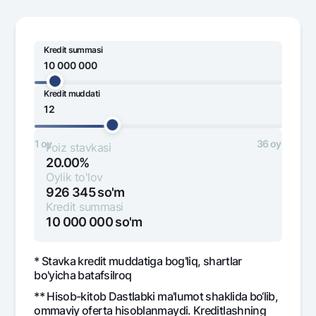
Ofis va bankomatlar
Shaxsiy ma'lumotlarni qayta ishlashga rozilik berish
Kredit summasi
Bizni ijtimoiy tarmoqlarda kuzatib boring
Kredit muddati
2 000 000
100 000 000
Aloqa markazi
+998 78 148-00-10
1344
1 oy
36 oy
Foiz stavkasi
20.00%
Oylik to'lov
926 345
so'm
Kredit summasi
10 000 000
so'm
* Stavka kredit muddatiga bog'liq, shartlar
bo'yicha batafsilroq
** Hisob-kitob Dastlabki ma'lumot shaklida bo‘lib,
ommaviy oferta hisoblanmaydi. Kreditlashning