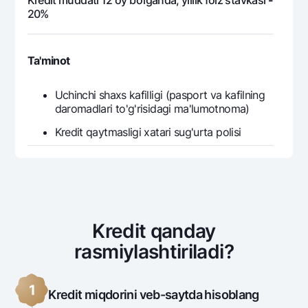
Kredit muddati 12 oy bo‘lganda, yillik foiz stavkasi
-
20%
Ta'minot
Uchinchi shaxs kafilligi (pasport va kafilning
daromadlari to'g'risidagi ma'lumotnoma)
Kredit qaytmasligi xatari sug'urta polisi
Kredit qanday
rasmiylashtiriladi?
1
Kredit miqdorini veb-saytda hisoblang