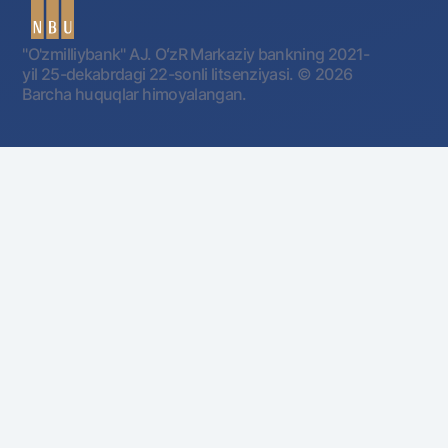
"O'zmilliybank" AJ. OʻzR Markaziy bankning 2021-
yil 25-dekabrdagi 22-sonli litsenziyasi.
© 2026
Barcha huquqlar himoyalangan.