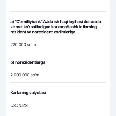
a) "O‘zmilliybank" AJda ish haqi loyihasi doirasida
xizmat ko‘rsatiladigan korxona/tashkilotlarning
rezident va norezident xodimlariga
220 000 so'm
b) norezidentlarga
2 000 000 so'm
Kartaning valyutasi
USD/UZS