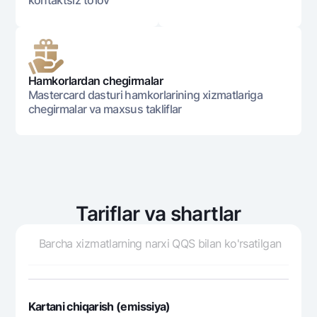
kontaktsiz to‘lov
Ofis va bankomatlar
Shaxsiy ma'lumotlarni qayta ishlashga rozilik berish
Bizni ijtimoiy tarmoqlarda kuzatib boring
Hamkorlardan chegirmalar
Mastercard dasturi hamkorlarining xizmatlariga
Aloqa markazi
chegirmalar va maxsus takliflar
+998 78 148-00-10
1344
Tariflar va shartlar
Barcha xizmatlarning narxi QQS bilan ko'rsatilgan
Kartani chiqarish (emissiya)