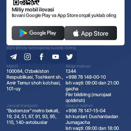
Ochiq ma'lumotlar
Monopoliyaga qarshi komplaens
Milliy mobil ilovasi
Ilovani Google Play va App Store orqali yuklab oling
Bizni ijtimoiy tarmoqlarda kuzatib boring
Manzil
Aloqa markazi
100084, O‘zbekiston
1344
Respublikasi, Toshkent sh.,
+998 78 148-00-10
Amir Temur shoh ko‘chasi,
Ish vaqti: 09:00 dan 21:00
101-uy
gacha
Fikr bildiring (murojaat
qoldirish)
Jamoat transporti
Ishonch telefoni
"Bodomzor" metro bekati,
+998 78 147-15-04
19, 24, 51, 67, 91, 93, 95,
Ish kunlari: Dushanbadan
115, 140-avtobuslar
Jumagacha
Ish vaqti: 09:00 dan 18:00