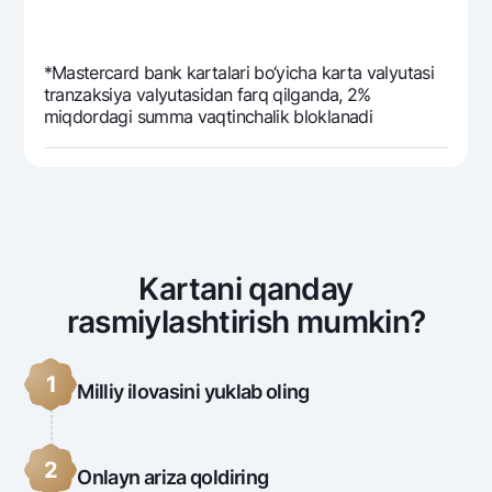
*Mastercard bank kartalari bo‘yicha karta valyutasi
tranzaksiya valyutasidan farq qilganda, 2%
miqdordagi summa vaqtinchalik bloklanadi
Kartani qanday
rasmiylashtirish mumkin?
1
Milliy ilovasini yuklab oling
2
Onlayn ariza qoldiring