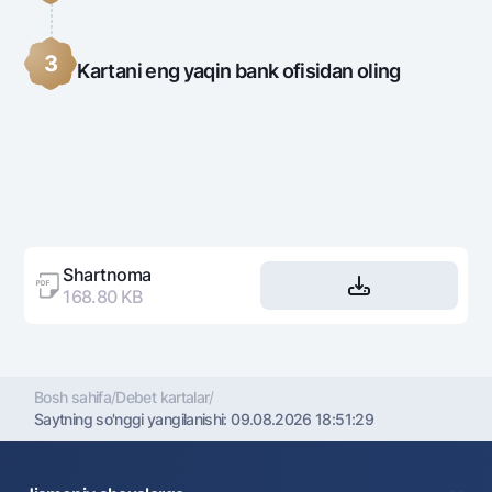
3
Kartani eng yaqin bank ofisidan oling
Shartnoma
168.80 KB
Bosh sahifa
/
Debet kartalar
/
Saytning so'nggi yangilanishi:
09.08.2026 18:51:29