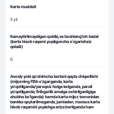
Karta muddati
5 yil
Kamaytirilmaydigan qoldiq va boshlang‘ich badal
(karta hisob raqami yopilguncha o‘zgarishsiz
qoladi)
0
Asosiy yoki qo‘shimcha kartani qayta chiqarilishi
(mijozning FISh o‘zgarganda, karta
yo‘qotilganda/yaroqsiz holga kelganda, paroli
yo‘qotilganda, firibgarlik amalga oshirilganligiga
shubha bo‘lganda) hamda karta mijoz tomonidan
bankka qaytarilmaganda, jumladan, maxsus karta
hisob raqamini yopishga ariza berilganda ham