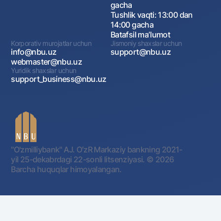
gacha
Tushlik vaqti: 13:00 dan
14:00 gacha
Batafsil maʼlumot
Korporativ murojatlar uchun
Jismoniy shaxslar uchun
info@nbu.uz
support@nbu.uz
webmaster@nbu.uz
Yuridik shaxslar uchun
support_business@nbu.uz
"O'zmilliybank" AJ. OʻzR Markaziy bankning 2021-
yil 25-dekabrdagi 22-sonli litsenziyasi.
© 2026
Barcha huquqlar himoyalangan.