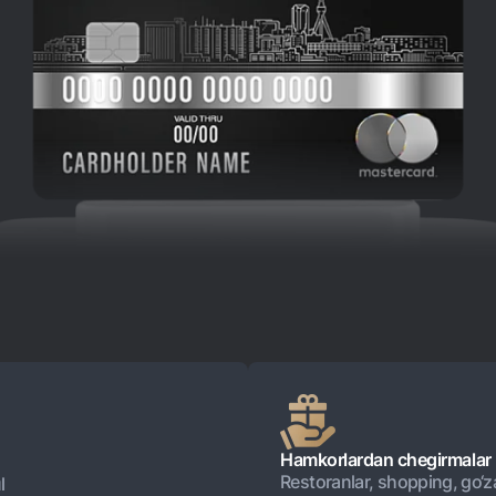
NBU’dan oltin quymalar
Garmin pay
Kumush omonat
Valyutalar kursi
Eskrou hisob
Aksiyalar
Milliy mobil i
omatlar
Shaxsiy ma'lumotlarni qayta ishlashga rozilik berish
Aloqa markazi
Hamkorlardan chegirmalar
+998 78 148-00-10
Restoranlar, shopping, go‘za
l
1344