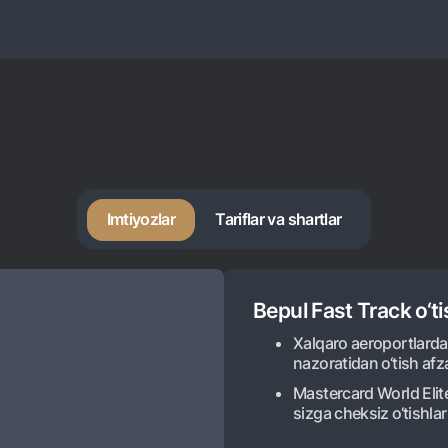
Imtiyozlar
Tariflar va shartlar
Bepul Fast Track o‘ti
Xalqaro aeroportlarda 
nazoratidan o‘tish afza
Mastercard World Elite
sizga cheksiz o‘tishlar