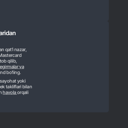
ridan 
n qat'i nazar,
Mastercard
ob qilib,
hegirmalar va
d bo'ling.
a sayohat yoki
k takliflari bilan
un
havola
orqali