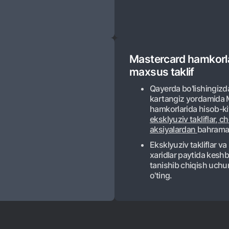
Mastercard hamkorla
maxsus taklif
Qayerda bo'lishingizda
kartangiz yordamida 
hamkorlarida hisob-kit
eksklyuziv takliflar, c
aksiyalardan
bahraman
Eksklyuziv takliflar v
xaridlar paytida keshbe
tanishib chiqish uch
o'ting.