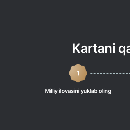
Flexiroam ilovasidagi e-SIM orqali kirish mumkin.
A
Kartani q
1
Milliy ilovasini yuklab oling