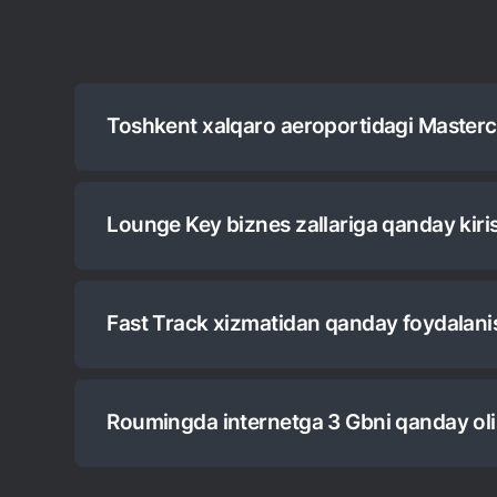
Toshkent xalqaro aeroportidagi Master
Foydalanish huquqini olish uchun O'zbekiston milli
Lounge Key biznes zallariga qanday kir
terminalining uchib ketish hududidagi "Anjir" biznes
Hisobni ro'yxatdan o'tkazish uchun
bo‘yicha
havola
Fast Track xizmatidan qanday foydalan
Siz Fast Track-ni
mastercardtravelpass.dragonpas
Roumingda internetga 3 Gbni qanday ol