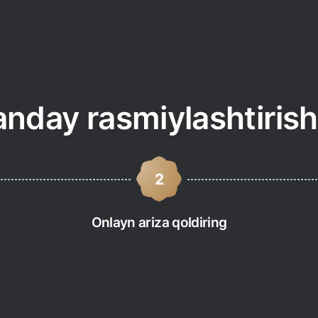
/
uchun Flexiroam mobil ilovasi
ndroid
iOS
anday rasmiylashtiri
2
Onlayn ariza qoldiring