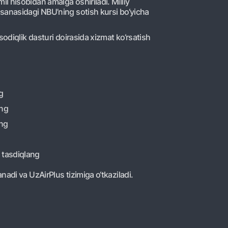
l hisobidan amalga oshiriladi. Milliy
sanasidagi NBU’ning sotish kursi bo‘yicha
sodiqlik dasturi doirasida xizmat ko‘rsatish
g
ang
ing
i tasdiqlang
adi va UzAirPlus tizimiga o‘tkaziladi.