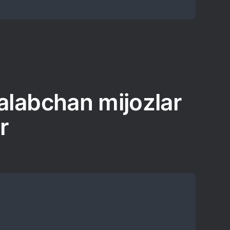
alabchan mijozlar
r