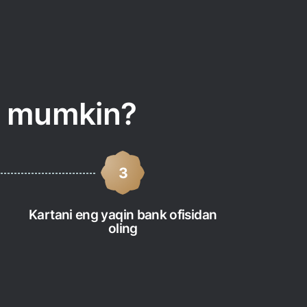
sh mumkin?
3
Kartani eng yaqin bank ofisidan
oling