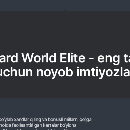
d World Elite - eng t
uchun noyob imtiyozla
ylab xaridlar qiling va bonusli millarni qo‘lga
 holda faollashtirilgan kartalar bo‘yicha