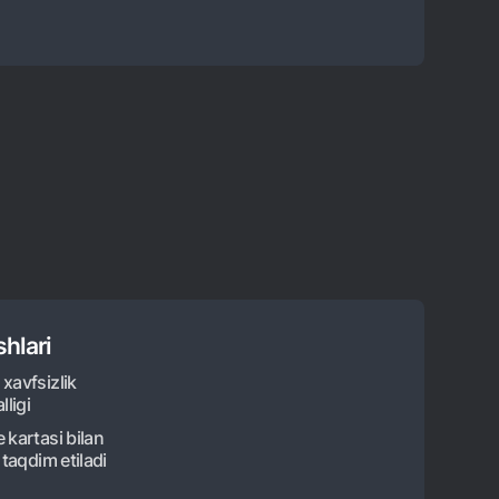
shlari
xavfsizlik
lligi
 kartasi bilan
 taqdim etiladi