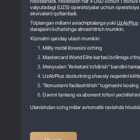
hisoblanadi. Hisoblash har 4 USD uchun 1 bonus mi
valyutadagi (UZS) operatsiyalar uchun operatsiya 
ekvivalent qo‘llaniladi.
To‘plangan millarni aviachiptalarga yoki
UzAirPlus
darajasini ko‘tarishga almashtirish mumkin.
Xizmatni qanday ulash mumkin:
Milliy mobil ilovasini oching
Mastercard World Elite kartasi bo‘limiga o'tin
Menyudan "Anketani to'ldirish" bandini tanl
UzAirPlus dasturining shaxsiy raqamini kirit
"Bonuslarni faollashtirish" tugmasini bosing
Davrni tanlang va abonent to‘lovi yechilishin
Ulanishdan so‘ng millar avtomatik ravishda hisoblan