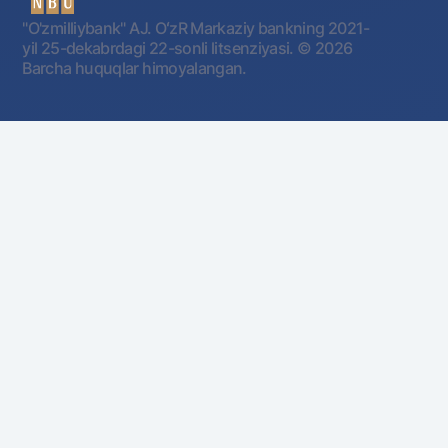
"O'zmilliybank" AJ. OʻzR Markaziy bankning 2021-
yil 25-dekabrdagi 22-sonli litsenziyasi.
© 2026
Barcha huquqlar himoyalangan.