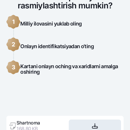
rasmiylashtirish mumkin?
1
Milliy ilovasini yuklab oling
2
Onlayn identifikatsiyadan o‘ting
Kartani onlayn oching va xaridlarni amalga
3
oshiring
Shartnoma
168.80 KB