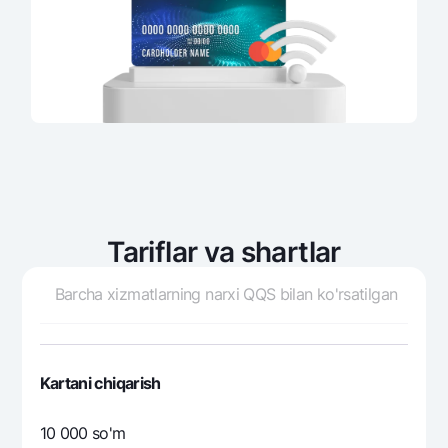
Tariflar va shartlar
Barcha xizmatlarning narxi QQS bilan ko'rsatilgan
Kartani chiqarish
10 000 so'm