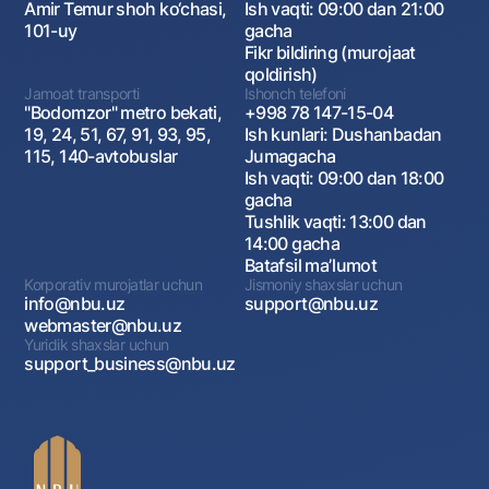
Amir Temur shoh ko‘chasi,
Ish vaqti: 09:00 dan 21:00
101-uy
gacha
Fikr bildiring (murojaat
qoldirish)
Jamoat transporti
Ishonch telefoni
"Bodomzor" metro bekati,
+998 78 147-15-04
19, 24, 51, 67, 91, 93, 95,
Ish kunlari: Dushanbadan
115, 140-avtobuslar
Jumagacha
Ish vaqti: 09:00 dan 18:00
gacha
Tushlik vaqti: 13:00 dan
14:00 gacha
Batafsil maʼlumot
Korporativ murojatlar uchun
Jismoniy shaxslar uchun
info@nbu.uz
support@nbu.uz
webmaster@nbu.uz
Yuridik shaxslar uchun
support_business@nbu.uz