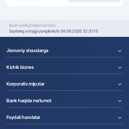
Bosh sahifa
/
Debet kartalar
/
Saytning so'nggi yangilanishi:
06.08.2026 22:31:15
Jismoniy shaxslarga
Kreditlar
Kichik biznes
Omonatlar
Kartalar
Joriy hisob raqam
Pul oʻtkazmalari
Korporativ mijozlar
Kreditlar
Valyutalar kursi
Ekvayring
Tariflar
Joriy hisob
Depozitlar
Aksiyalar
Bank haqida ma'lumot
Faktoring
Kartalar
Milliy mobil ilovasi
Akkreditiv
Tariflar
Bank haqida
Kartalar
Hamkorlik xizmatlari
Foydali havolalar
Aksiyadorlar va investorlarga
Ish haqi loyihasi
Valyuta operatsiyalari
Matbuot markazi
Internet banking
Internet-banking