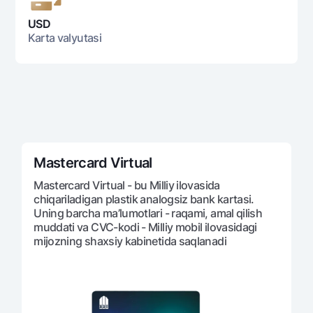
Ofis va bankomatlar
USD
Shaxsiy ma'lumotlarni qayta ishlashga rozilik berish
Karta valyutasi
Bizni ijtimoiy tarmoqlarda kuzatib boring
Aloqa markazi
+998 78 148-00-10
1344
Mastercard Virtual
Mastercard Virtual - bu Milliy ilovasida
chiqariladigan plastik analogsiz bank kartasi.
Uning barcha ma’lumotlari - raqami, amal qilish
muddati va CVC-kodi - Milliy mobil ilovasidagi
mijozning shaxsiy kabinetida saqlanadi