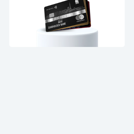
Ofis va bankomatlar
Shaxsiy ma'lumotlarni qayta ishlashga rozilik berish
Bizni ijtimoiy tarmoqlarda kuzatib boring
Aloqa markazi
+998 78 148-00-10
1344