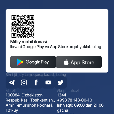
Auksionlar
Bank tarkibi
Yuqori turuvchi organlar saytlariga havolalar
Mahalla bankiri
Bank Boshqaruvi
Standart shartnomalar
Ofis va bankomatlar
Aksilkorrupsiya
Normativ-huquqiy hujjatlar loyihalarini muhokama qilish
Shaxsiy ma'lumotlarni qayta ishlashga rozilik berish
Korporativ uslub
Normativ huquqiy hujjatlar
O‘zbekiston Tasviriy san’at galereyasi
Sayt haritasi
O'zbekiston Respublikasi Tashqi Iqtisodiy Faoliyat Milliy
Bankining ish tartibi va rejimi
Ochiq ma'lumotlar
Monopoliyaga qarshi komplaens
Milliy mobil ilovasi
Ilovani Google Play va App Store orqali yuklab oling
Bizni ijtimoiy tarmoqlarda kuzatib boring
Manzil
Aloqa markazi
100084, O‘zbekiston
1344
Respublikasi, Toshkent sh.,
+998 78 148-00-10
Amir Temur shoh ko‘chasi,
Ish vaqti: 09:00 dan 21:00
101-uy
gacha