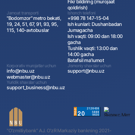
Fikr bildiring (murojaat
qoldirish)
Jamoat transporti
Ishonch telefoni
"Bodomzor" metro bekati,
+998 78 147-15-04
19, 24, 51, 67, 91, 93, 95,
Ish kunlari: Dushanbadan
115, 140-avtobuslar
Jumagacha
Ish vaqti: 09:00 dan 18:00
gacha
Tushlik vaqti: 13:00 dan
14:00 gacha
Batafsil maʼlumot
Korporativ murojatlar uchun
Jismoniy shaxslar uchun
info@nbu.uz
support@nbu.uz
webmaster@nbu.uz
Yuridik shaxslar uchun
support_business@nbu.uz
"O'zmilliybank" AJ. OʻzR Markaziy bankning 2021-