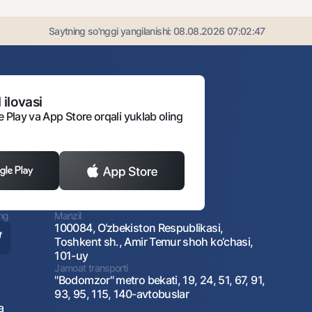
Saytning so'nggi yangilanishi:
08.08.2026 07:02:47
 ilovasi
e Play va App Store orqali yuklab oling
ing
Manzil
100084, O‘zbekiston Respublikasi,
Toshkent sh., Amir Temur shoh ko‘chasi,
101-uy
Jamoat transporti
"Bodomzor" metro bekati, 19, 24, 51, 67, 91,
93, 95, 115, 140-avtobuslar
a