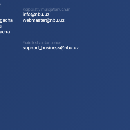
)
Korporativ murojatlar uchun
info@nbu.uz
agacha
webmaster@nbu.uz
a
gacha
Yuridik shaxslar uchun
support_business@nbu.uz