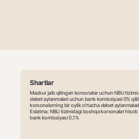
Pul oʻtkazmalari
Tariflar
Ko'p beriladigan savollar
Sayt bo‘yicha qidiring
Shartlar
Mazkur jalb qilingan korxonalar uchun NBU tizimida
debet aylanmalari uchun bank komissiyasi 0% qilib 
Qidirish
Foydali havolalar
korxonalarning bir oylik o‘rtacha debet aylanmalar
Ko'p beriladigan savollar
Matbuot markazi
Ofis va bank
Eslatma: NBU tizimidagi boshqa korxonalar hisob 
bank komissiyasi 0,1%
Bizni ijtimoiy tarmoqlarda kuzatib boring