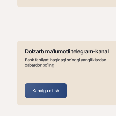
Dolzarb ma’lumotli tеlеgram-kanal
Bank faoliyati haqidagi so‘nggi yangiliklardan
xabardor bo‘ling
Kanalga o'tish