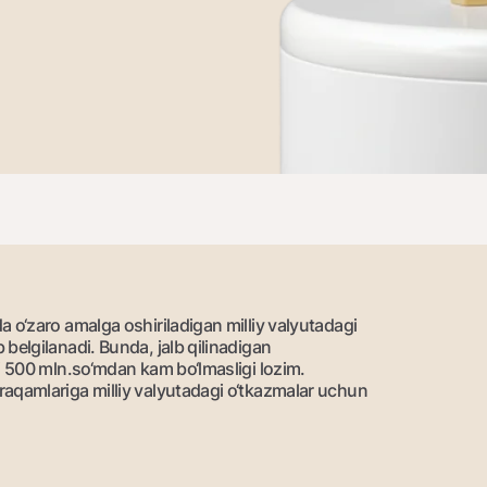
NBU’dan oltin quymalar
Garmin pay
Kumush omonat
Valyutalar kursi
Eskrou hisob
Aksiyalar
Milliy mobil i
 o‘zaro amalga oshiriladigan milliy valyutadagi
belgilanadi. Bunda, jalb qilinadigan
i 500 mln.so‘mdan kam bo‘lmasligi lozim.
omatlar
Shaxsiy ma'lumotlarni qayta ishlashga rozilik berish
raqamlariga milliy valyutadagi o‘tkazmalar uchun
Aloqa markazi
+998 78 148-00-10
1344