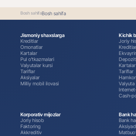
Bosh sahifa
Bosh sahifa
Jismoniy shaxslarga
Kichik 
Kreditlar
Joriy h
Omonatlar
Kreditla
Kartalar
Ekvayri
Pul oʻtkazmalari
Depozit
Valyutalar kursi
Kartalar
Tariflar
Tariflar
Aksiyalar
Hamkorl
Milliy mobil ilovasi
Valyuta 
Interne
Cash-po
Korporativ mijozlar
Bank ha
Joriy hisob
Bank ha
Faktoring
Aksiyado
Akkreditiv
Matbuot