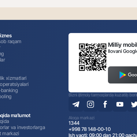
biznes
isob raqam
Milliy mobil
r
Ilovani Googl
ng
lar
ik xizmatlari
operatsiyalari
t-banking
Bizni ijtimoiy tarmoqlarda kuzatib bor
oling
qida ma'lumot
Aloqa markazi
qida
1344
rlar va investorlarga
+998 78 148-00-10
 markazi
Ish vaqti: 09:00 dan 21:00 gach