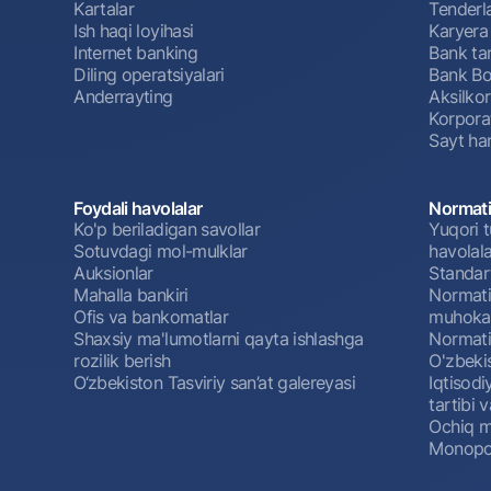
Kartalar
Tenderl
Ish haqi loyihasi
Karyera
Internet banking
Bank tar
Diling operatsiyalari
Bank Bo
Anderrayting
Aksilko
Korpora
Sayt har
Foydali havolalar
Normati
Ko'p beriladigan savollar
Yuqori t
Sotuvdagi mol-mulklar
havolala
Auksionlar
Standar
Mahalla bankiri
Normativ
Ofis va bankomatlar
muhokam
Shaxsiy ma'lumotlarni qayta ishlashga
Normativ
rozilik berish
O'zbeki
O‘zbekiston Tasviriy san’at galereyasi
Iqtisodi
tartibi v
Ochiq m
Monopol