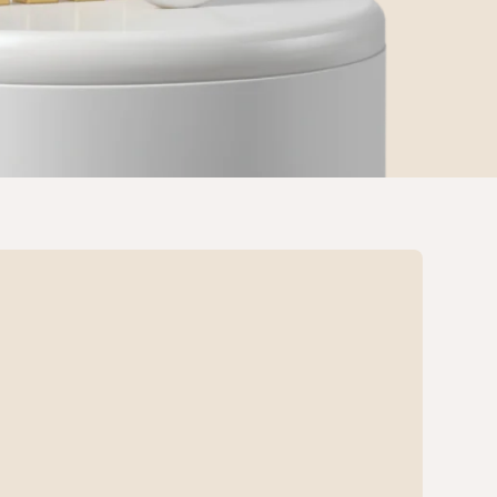
varag‘i
lovasi