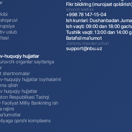
ar
Fikr bildiring (murojaat qoldirish
Ishonch telefoni
kibi
+998 78 147-15-04
shqaruvi
Ish kunlari: Dushanbadan Jum
rrupsiya
Ish vaqti: 09:00 dan 18:00 gach
tiv uslub
Tushlik vaqti: 13:00 dan 14:00 
itasi
Batafsil maʼlumot
Jismoniy shaxslar uchun
support@nbu.uz
v-huquqiy hujjatlar
uruvchi organlar saytlariga
r
t shartnomalar
-huquqiy hujjatlar loyihalarini
a qilish
 huquqiy hujjatlar
ston Respublikasi Tashqi
y Faoliyat Milliy Bankining ish
a rejimi
a'lumotlar
iyaga qarshi komplaens