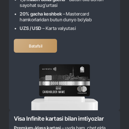
sayohat sug‘urtasi
20% gacha keshbek
– Mastercard
hamkorlaridan butun dunyo bo‘ylab
UZS / USD
– Karta valyutasi
Batafsil
Visa Infinite kartasi bilan imtiyozlar
Premium-klass kartasi
– uyda ham, chet elda