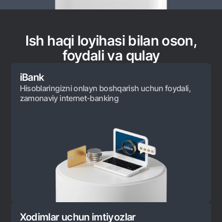
National Green
Omonatlar
Ish haqi loyihasi bilan oson,
Hamma uchun
foydali va qulay
Jozibali
Vozmojno vse
iBank
Talab qilib olinguncha
Hisoblaringizni onlayn boshqarish uchun foydali,
Yevro
zamonaviy internet-banking
Hamma uchun USD uchun
Talab qilib olinguncha USD
Oltin omonat
NBU’dan oltin quymalar
Kumush omonat
Kartalar
Bepul
Xodimlar uchun imtiyozlar