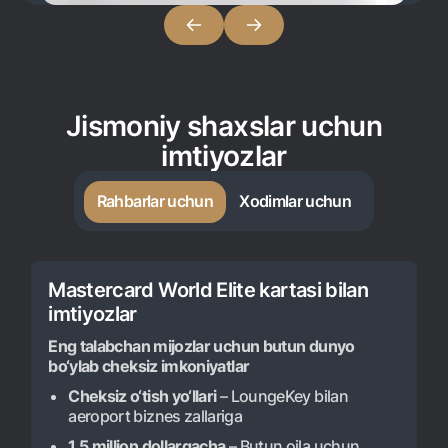
Aloqa markazi
+998 78 148-00-10
1344
Jismoniy shaxslar uchun
imtiyozlar
Rahbarlar uchun
Xodimlar uchun
Mastercard World Elite kartasi bilan 
imtiyozlar
Eng talabchan mijozlar uchun butun dunyo
bo‘ylab cheksiz imkoniyatlar
Cheksiz o‘tish yo‘llari
– LoungeKey bilan
aeroport biznes zallariga
1,5 million dollargacha
– Butun oila uchun