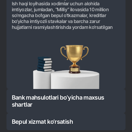
Premial
Ish haqi loyihasida xodimlar uchun alohida
imtiyozlar, jumladan, “Milliy” ilovasida 10 million
Sayohatchiga
so‘mgacha bo‘lgan bepul o‘tkazmalar, kreditlar
UzCard/HUMO
bo‘yicha imtiyozli stavkalar va barcha zarur
hujjatlarni rasmiylashtirishda yordam ko‘rsatilgan
Visa
Visa FIFA
Mastercard
Ish haqi
Garmin pay
Pul oʻtkazmalari
Valyutalar kursi
Bank mahsulotlari bo‘yicha maxsus 
Eskrou hisobvarag‘i
shartlar
Tariflar
Bepul xizmat ko‘rsatish
Aksiyalar