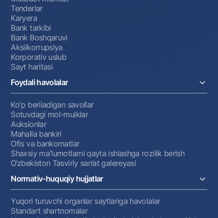
Tenderlar
Karyera
Bank tarkibi
Bank Boshqaruvi
Aksilkorrupsiya
Korporativ uslub
Sayt haritasi
Foydali havolalar
Ko'p beriladigan savollar
Sotuvdagi mol-mulklar
Auksionlar
Mahalla bankiri
Ofis va bankomatlar
Shaxsiy ma'lumotlarni qayta ishlashga rozilik berish
O‘zbekiston Tasviriy san’at galereyasi
Normativ-huquqiy hujjatlar
Yuqori turuvchi organlar saytlariga havolalar
Standart shartnomalar