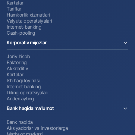
Kartalar
Tariflar
Hamkorlik xizmatlari
Valyuta operatsiyalari
Internet-banking
Cash-pooling
Korporativ mijozlar
Joriy hisob
Faktoring
Akkreditiv
Kartalar
Ish haqi loyihasi
Internet banking
Diling operatsiyalari
Anderrayting
Bank haqida ma'lumot
Bank haqida
Aksiyadorlar va investorlarga
Matbuot markazi