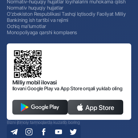
Normativ-huquqiy hujjatlar loyihalarini muhokama qilish
Normativ huquqiy hujjatlar
O'zbekiston Respublikasi Tashqi Iqtisodiy Faoliyat Milliy
Bankining ish tartibi va rejimi
Ochiq ma'lumotlar
Monopoliyaga qarshi komplaens
Milliy mobil ilovasi
Ilovani Google Play va App Store orqali yuklab oling
Bizni ijtimoiy tarmoqlarda kuzatib boring