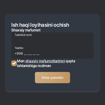
Ish haqi loyihasini ochish
Shaxsiy ma'lumot
Tashkilot nomi
Telefon
Men
shaxsiy ma'lumotlarimni
qayta
ishlanishiga roziman