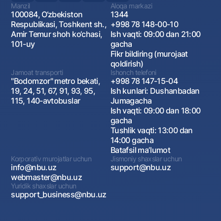
Manzil
Aloqa markazi
100084, O‘zbekiston
1344
Respublikasi, Toshkent sh.,
+998 78 148-00-10
Amir Temur shoh ko‘chasi,
Ish vaqti: 09:00 dan 21:00
101-uy
gacha
Fikr bildiring (murojaat
qoldirish)
Jamoat transporti
Ishonch telefoni
"Bodomzor" metro bekati,
+998 78 147-15-04
19, 24, 51, 67, 91, 93, 95,
Ish kunlari: Dushanbadan
115, 140-avtobuslar
Jumagacha
Ish vaqti: 09:00 dan 18:00
gacha
Tushlik vaqti: 13:00 dan
14:00 gacha
Batafsil maʼlumot
Korporativ murojatlar uchun
Jismoniy shaxslar uchun
info@nbu.uz
support@nbu.uz
webmaster@nbu.uz
Yuridik shaxslar uchun
support_business@nbu.uz