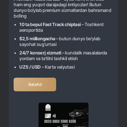
ham eng yuqori darajadagi imtiyozlar! Butun
dunyo bo‘ylab premium xizmatlardan bahramand
bo‘ling
10 ta bepul Fast Track chiptasi
– Toshkent
aeroportida
$2,5 milliongacha
– butun dunyo bo‘ylab
sayohat sug‘urtasi
24/7 konserj xizmati
– kundalik masalalarda
yordam va ta’tilni tashkil etish
UZS / USD
– Karta valyutasi
Batafsil