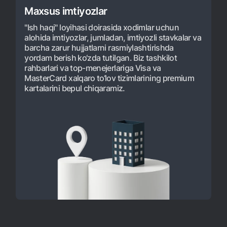
Maxsus imtiyozlar
"Ish haqi" loyihasi doirasida xodimlar uchun
alohida imtiyozlar, jumladan, imtiyozli stavkalar va
barcha zarur hujjatlarni rasmiylashtirishda
yordam berish ko‘zda tutilgan. Biz tashkilot
rahbarlari va top-menejerlariga Visa va
MasterCard xalqaro to‘lov tizimlarining premium
kartalarini bepul chiqaramiz.