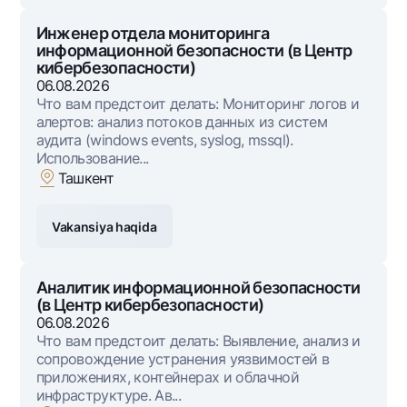
Premial
Sayohatchiga
Инженер отдела мониторинга
информационной безопасности (в Центр
UzCard/HUMO
кибербезопасности)
Visa
06.08.2026
Что вам предстоит делать: Мониторинг логов и
Visa FIFA
алертов: анализ потоков данных из систем
Mastercard
аудита (windows events, syslog, mssql).
Использование...
Ish haqi
Ташкент
Garmin pay
Vakansiya haqida
Pul oʻtkazmalari
Valyutalar kursi
Аналитик информационной безопасности
(в Центр кибербезопасности)
Eskrou hisobvarag‘i
06.08.2026
Что вам предстоит делать: Выявление, анализ и
Tariflar
сопровождение устранения уязвимостей в
приложениях, контейнерах и облачной
Aksiyalar
инфраструктуре. Ав...