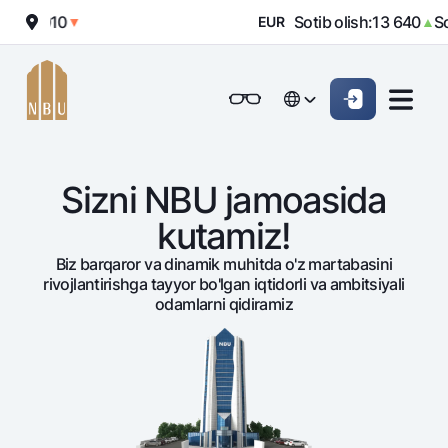
 010
Sotib olish:
13 640
Sotish:
▼
EUR
▲
Onlayn-bank
Jismoniy shaxslarga (Milliy)
Jismoniy shaxslarga (Milliy
English
Oddiy versiya
English
Jismoniy shaxslarga
Kichik biznes uchun
Korporativ mijozl
Biznes uchun (iBank)
Biznes uchun (iBank)
Oq-qora versiya
Русский
Русский
Sizni NBU jamoasida
Shaxsiy kabinet
Shaxsiy kabinet
Ovozni yoqish
Jismoniy shaxslarga
kutamiz!
Biz barqaror va dinamik muhitda o'z martabasini
Kreditlar
rivojlantirishga tayyor bo'lgan iqtidorli va ambitsiyali
Ipoteka
odamlarni qidiramiz
Avtokredit
Mikroqarz
Ta’lim krеditi
Overdraft