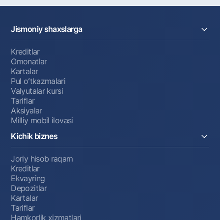
Lavozimga qarab, qo'shimcha hujjatlar, shu
jumladan tibbiy ma'lumotnomalar talab qilinishi
Jismoniy shaxslarga
mumkin.
Kreditlar
Omonatlar
Kartalar
Pul oʻtkazmalari
Valyutalar kursi
Tariflar
Aksiyalar
Milliy mobil ilovasi
Kichik biznes
Joriy hisob raqam
Kreditlar
Ekvayring
Depozitlar
Kartalar
Tariflar
Hamkorlik xizmatlari