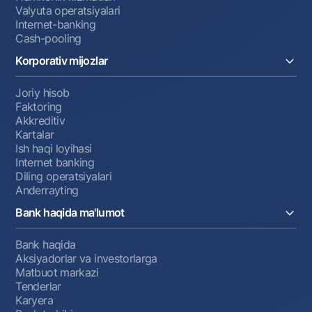
Valyuta operatsiyalari
Internet-banking
Cash-pooling
Korporativ mijozlar
Joriy hisob
Faktoring
Akkreditiv
Kartalar
Ish haqi loyihasi
Internet banking
Diling operatsiyalari
Anderrayting
Bank haqida ma'lumot
Bank haqida
Aksiyadorlar va investorlarga
Matbuot markazi
Tenderlar
Karyera