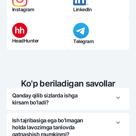
Instagram
LinkedIn
HeadHunter
Telegram
Ko'p beriladigan savollar
Qanday qilib sizlarda ishga
kirsam bo'ladi?
Agar siz bo'sh ish o'rinlaridan biriga qiziqsangiz,
Ish tajribasiga ega bo'lmagan
veb-saytda ariza to'ldirishingiz yoki
holda lavozimga tanlovda
rezyumeingizni yuklashingiz kerak. Tanlovga
qatnashish mumkinmi?