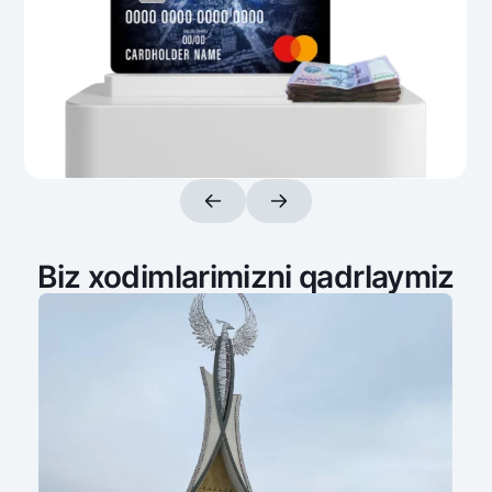
Aloqa markazi
+998 78 148-00-10
1344
Biz xodimlarimizni qadrlaymiz