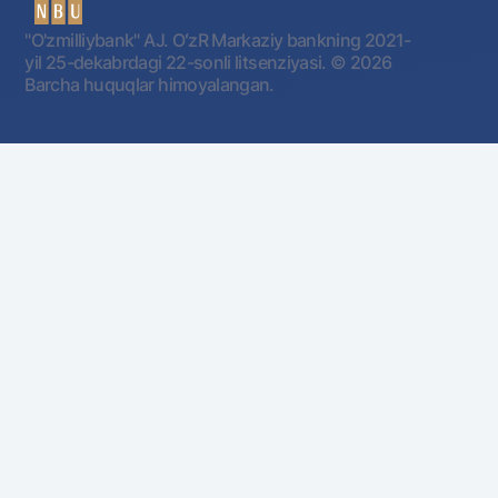
"O'zmilliybank" AJ. OʻzR Markaziy bankning 2021-
yil 25-dekabrdagi 22-sonli litsenziyasi.
© 2026
Barcha huquqlar himoyalangan.