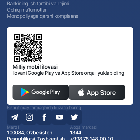
Bankining ish tartibi va rejimi
Ochiq ma'lumotlar
Monopoliyaga qarshi komplaens
Milliy mobil ilovasi
Ilovani Google Play va App Store orqali yuklab oling
Bizni ijtimoiy tarmoqlarda kuzatib boring
Manzil
Aloqa markazi
100084, O‘zbekiston
1344
Respublikasi, Toshkent sh.,
+998 78 148-00-10