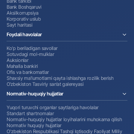
Bank tarkibi
Bank Boshqaruvi
Aksilkorrupsiya
Korporativ uslub
Sayt haritasi
Foydali havolalar
Ko'p beriladigan savollar
Sotuvdagi mol-mulklar
Auksionlar
Mahalla bankiri
Ofis va bankomatlar
Shaxsiy ma'lumotlarni qayta ishlashga rozilik berish
O‘zbekiston Tasviriy san’at galereyasi
Normativ-huquqiy hujjatlar
Yuqori turuvchi organlar saytlariga havolalar
Standart shartnomalar
Normativ-huquqiy hujjatlar loyihalarini muhokama qilish
Normativ huquqiy hujjatlar
O'zbekiston Respublikasi Tashqi Iqtisodiy Faoliyat Milliy