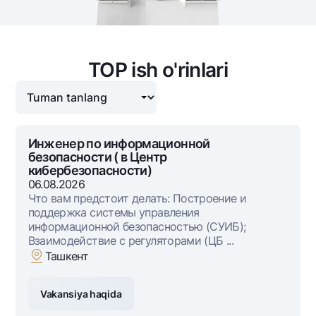
National Green
Omonatlar
Hamma uchun
TOP ish o'rinlari
Jozibali
Vozmojno vse
Talab qilib olinguncha
Yevro
Инженер по информационной
безопасности ( в Центр
Hamma uchun USD uchun
кибербезопасности)
Talab qilib olinguncha USD
06.08.2026
Что вам предстоит делать: Построение и
Oltin omonat
поддержка системы управления
NBU’dan oltin quymalar
информационной безопасностью (СУИБ);
Взаимодействие с регуляторами (ЦБ ...
Kumush omonat
Ташкент
Kartalar
Vakansiya haqida
Bepul