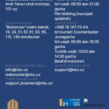
Amir Temur shoh ko‘chasi,
Ish vaqti: 09:00 dan 21:00
101-uy
gacha
Fikr bildiring (murojaat
qoldirish)
Jamoat transporti
Ishonch telefoni
"Bodomzor" metro bekati,
+998 78 147-15-04
19, 24, 51, 67, 91, 93, 95,
Ish kunlari: Dushanbadan
115, 140-avtobuslar
Jumagacha
Ish vaqti: 09:00 dan 18:00
gacha
Tushlik vaqti: 13:00 dan
14:00 gacha
Batafsil maʼlumot
Korporativ murojatlar uchun
Jismoniy shaxslar uchun
info@nbu.uz
support@nbu.uz
webmaster@nbu.uz
Yuridik shaxslar uchun
support_business@nbu.uz