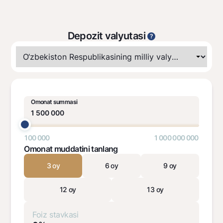
Depozit valyutasi
?
Omonat summasi
100 000
1 000 000 000
Omonat muddatini tanlang
3 oy
6 oy
9 oy
12 oy
13 oy
Foiz stavkasi