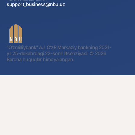
support_business@nbu.uz
"O'zmilliybank" AJ. OʻzR Markaziy bankning 2021-
yil 25-dekabrdagi 22-sonli litsenziyasi.
© 2026
Barcha huquqlar himoyalangan.