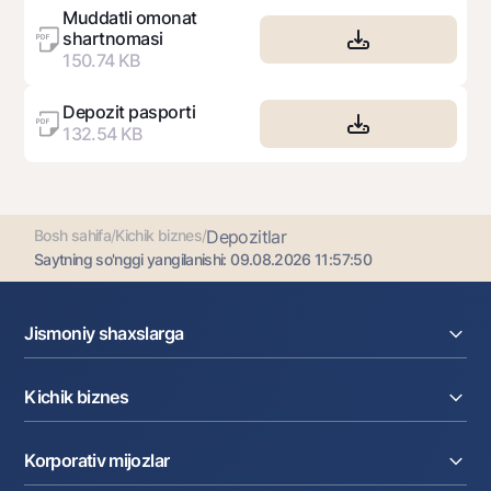
Muddatli omonat
shartnomasi
150.74 KB
Depozit pasporti
132.54 KB
Bosh sahifa
/
Kichik biznes
/
Depozitlar
Saytning so'nggi yangilanishi:
09.08.2026 11:57:50
Jismoniy shaxslarga
Kreditlar
Kichik biznes
Omonatlar
Kartalar
Joriy hisob raqam
Pul oʻtkazmalari
Korporativ mijozlar
Kreditlar
Valyutalar kursi