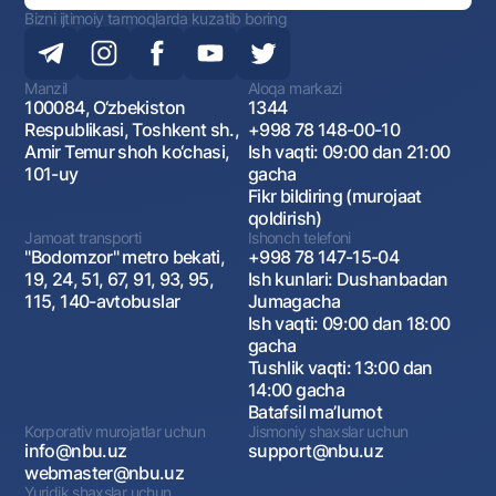
Bizni ijtimoiy tarmoqlarda kuzatib boring
Manzil
Aloqa markazi
100084, O‘zbekiston
1344
Respublikasi, Toshkent sh.,
+998 78 148-00-10
Amir Temur shoh ko‘chasi,
Ish vaqti: 09:00 dan 21:00
101-uy
gacha
Fikr bildiring (murojaat
qoldirish)
Jamoat transporti
Ishonch telefoni
"Bodomzor" metro bekati,
+998 78 147-15-04
19, 24, 51, 67, 91, 93, 95,
Ish kunlari: Dushanbadan
115, 140-avtobuslar
Jumagacha
Ish vaqti: 09:00 dan 18:00
gacha
Tushlik vaqti: 13:00 dan
14:00 gacha
Batafsil maʼlumot
Korporativ murojatlar uchun
Jismoniy shaxslar uchun
info@nbu.uz
support@nbu.uz
webmaster@nbu.uz
Yuridik shaxslar uchun