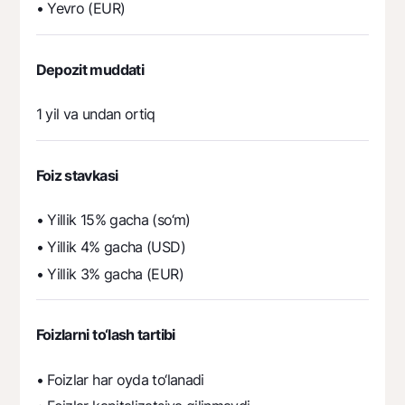
• Yevro (EUR)
Depozit muddati
1 yil va undan ortiq
Foiz stavkasi
• Yillik 15% gacha (so‘m)
• Yillik 4% gacha (USD)
• Yillik 3% gacha (EUR)
Foizlarni to‘lash tartibi
• Foizlar har oyda to‘lanadi