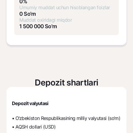
0
%
Umumiy muddat uchun hisoblangan foizlar
0
So'm
Muddat oxiridagi miqdor
1 500 000
So'm
Oy
Summa
Hisoblangan
To'k
foizlar
1 500 000
0
1
Depozit shartlari
1 500 000
0
2
1 500 000
0
3
Depozit valyutasi
1 500 000
0
• O‘zbekiston Respublikasining milliy valyutasi (so‘m)
• AQSH dollari (USD)