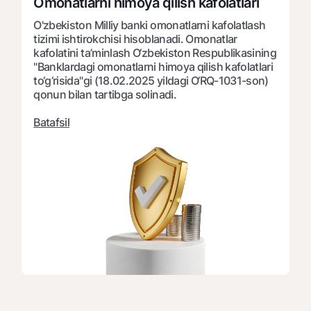
Omonatlarni himoya qilish kafolatlari
Ofis va bankomatlar
O'zbekiston Milliy banki omonatlarni kafolatlash
Shaxsiy ma'lumotlarni qayta ishlashga rozilik berish
tizimi ishtirokchisi hisoblanadi. Omonatlar
kafolatini ta’minlash O‘zbekiston Respublikasining
Bizni ijtimoiy tarmoqlarda kuzatib boring
"Banklardagi omonatlarni himoya qilish kafolatlari
to‘g‘risida"gi (18.02.2025 yildagi O‘RQ-1031-son)
qonun bilan tartibga solinadi.
Aloqa markazi
+998 78 148-00-10
1344
Batafsil