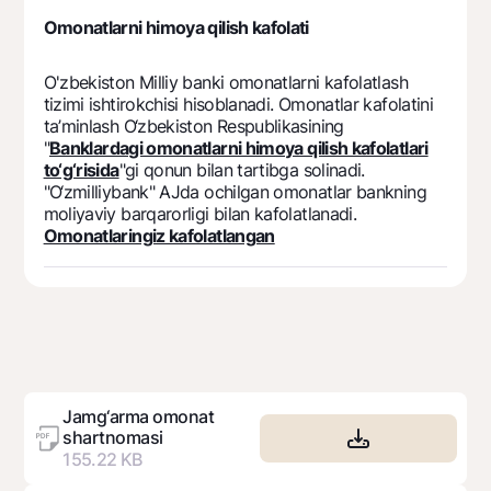
Omonatlarni himoya qilish kafolati
O'zbekiston Milliy banki omonatlarni kafolatlash
tizimi ishtirokchisi hisoblanadi. Omonatlar kafolatini
ta’minlash O‘zbekiston Respublikasining
"
Banklardagi omonatlarni himoya qilish kafolatlari
to‘g‘risida
"gi qonun bilan tartibga solinadi.
"O‘zmilliybank" AJda ochilgan omonatlar bankning
moliyaviy barqarorligi bilan kafolatlanadi.
Omonatlaringiz kafolatlangan
Jamg‘arma omonat
shartnomasi
155.22 KB