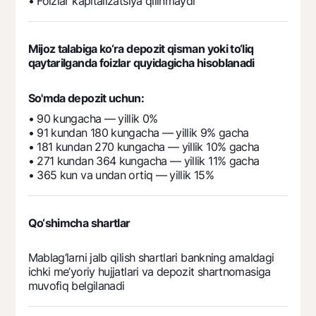
• Foizlar kapitalizatsiya qilinmaydi
Mijoz talabiga ko‘ra depozit qisman yoki to‘liq
qaytarilganda foizlar quyidagicha hisoblanadi
So'mda depozit uchun:
• 90 kungacha — yillik 0%
• 91 kundan 180 kungacha — yillik 9% gacha
• 181 kundan 270 kungacha — yillik 10% gacha
• 271 kundan 364 kungacha — yillik 11% gacha
• 365 kun va undan ortiq — yillik 15%
Qo‘shimcha shartlar
Mablag‘larni jalb qilish shartlari bankning amaldagi
ichki me’yoriy hujjatlari va depozit shartnomasiga
muvofiq belgilanadi