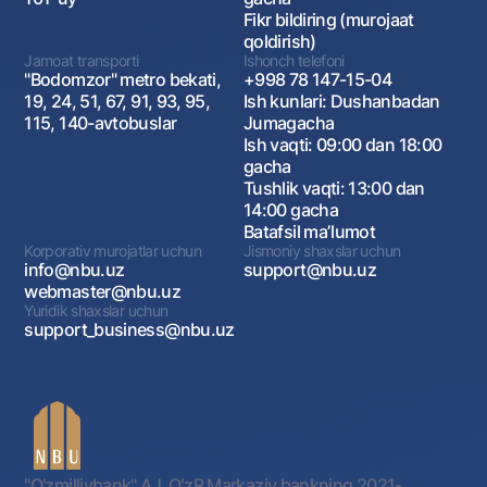
Fikr bildiring (murojaat
qoldirish)
Jamoat transporti
Ishonch telefoni
"Bodomzor" metro bekati,
+998 78 147-15-04
19, 24, 51, 67, 91, 93, 95,
Ish kunlari: Dushanbadan
115, 140-avtobuslar
Jumagacha
Ish vaqti: 09:00 dan 18:00
gacha
Tushlik vaqti: 13:00 dan
14:00 gacha
Batafsil maʼlumot
Korporativ murojatlar uchun
Jismoniy shaxslar uchun
info@nbu.uz
support@nbu.uz
webmaster@nbu.uz
Yuridik shaxslar uchun
support_business@nbu.uz
"O'zmilliybank" AJ. OʻzR Markaziy bankning 2021-