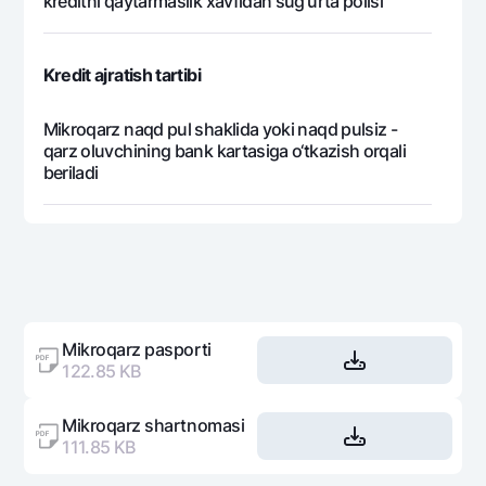
kreditni qaytarmaslik xavfidan sug‘urta polisi
Kredit ajratish tartibi
Mikroqarz naqd pul shaklida yoki naqd pulsiz -
qarz oluvchining bank kartasiga o‘tkazish orqali
beriladi
Mikroqarz pasporti
122.85 KB
Mikroqarz shartnomasi
111.85 KB