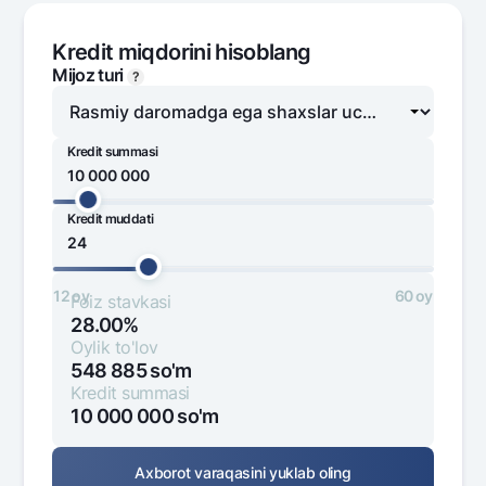
Ofis va bankomatlar
Kredit miqdorini hisoblang
Shaxsiy ma'lumotlarni qayta ishlashga rozilik berish
Mijoz turi
?
Bizni ijtimoiy tarmoqlarda kuzatib boring
Kredit summasi
Aloqa markazi
+998 78 148-00-10
1344
Kredit muddati
1 000 000
100 000 000
12 oy
60 oy
Foiz stavkasi
28.00%
Oylik to'lov
548 885
so'm
Kredit summasi
10 000 000
so'm
Axborot varaqasini yuklab oling