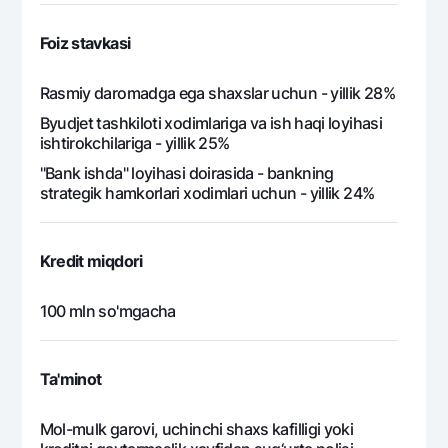
548 885
59 787
489
20
Foiz stavkasi
548 885
48 375
500
21
Rasmiy daromadga ega shaxslar uchun - yillik 28%
Byudjet tashkiloti xodimlariga va ish haqi loyihasi
548 885
36 696
512
ishtirokchilariga - yillik 25%
22
"Bank ishda" loyihasi doirasida - bankning
strategik hamkorlari xodimlari uchun - yillik 24%
548 885
24 745
524
23
548 885
12 515
536
Kredit miqdori
24
100 mln so'mgacha
13 173 239
3 173 239
10 
Ta'minot
Mol-mulk garovi, uchinchi shaxs kafilligi yoki