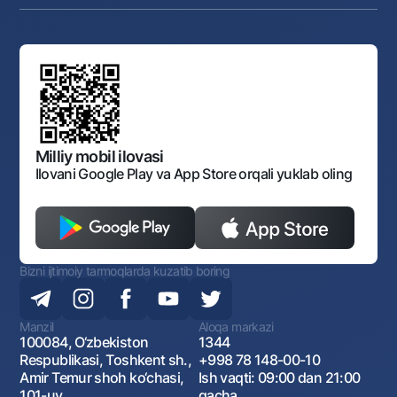
Auksionlar
Bank tarkibi
Yuqori turuvchi organlar saytlariga havolalar
Mahalla bankiri
Bank Boshqaruvi
Standart shartnomalar
Ofis va bankomatlar
Aksilkorrupsiya
Normativ-huquqiy hujjatlar loyihalarini muhokama qilish
Shaxsiy ma'lumotlarni qayta ishlashga rozilik berish
Korporativ uslub
Normativ huquqiy hujjatlar
O‘zbekiston Tasviriy san’at galereyasi
Sayt haritasi
O'zbekiston Respublikasi Tashqi Iqtisodiy Faoliyat Milliy
Bankining ish tartibi va rejimi
Ochiq ma'lumotlar
Monopoliyaga qarshi komplaens
Milliy mobil ilovasi
Ilovani Google Play va App Store orqali yuklab oling
Bizni ijtimoiy tarmoqlarda kuzatib boring
Manzil
Aloqa markazi
100084, O‘zbekiston
1344
Respublikasi, Toshkent sh.,
+998 78 148-00-10
Amir Temur shoh ko‘chasi,
Ish vaqti: 09:00 dan 21:00
101-uy
gacha