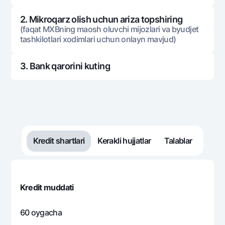
12
2. Mikroqarz olish uchun ariza topshiring
548 885
132 710
416
(faqat MXBning maosh oluvchi mijozlari va byudjet
13
tashkilotlari xodimlari uchun onlayn mavjud)
548 885
122 999
425
14
3. Bank qarorini kuting
548 885
113 062
435
15
548 885
102 893
445
16
Kredit shartlari
Kerakli hujjatlar
Talablar
548 885
92 486
456
17
548 885
81 837
467
18
Kredit muddati
548 885
70 939
477
19
60 oygacha