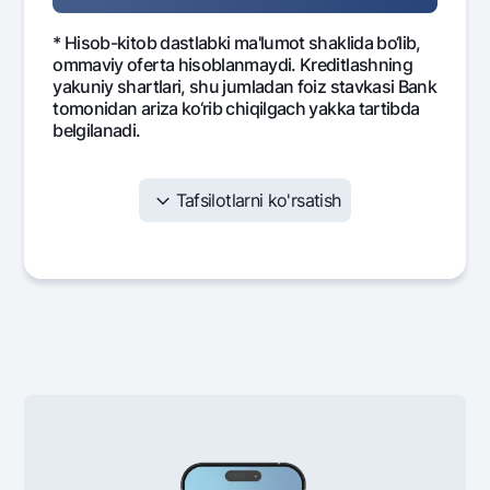
* Hisob-kitob dastlabki ma'lumot shaklida bo‘lib,
ommaviy oferta hisoblanmaydi. Kreditlashning
yakuniy shartlari, shu jumladan foiz stavkasi Bank
tomonidan ariza ko‘rib chiqilgach yakka tartibda
belgilanadi.
Tafsilotlarni ko'rsatish
Oy
Oylik to'lov
Foizlar
Asos
548 885
233 333
315
1
548 885
225 970
322
2
548 885
218 436
330
3
548 885
210 725
338
4