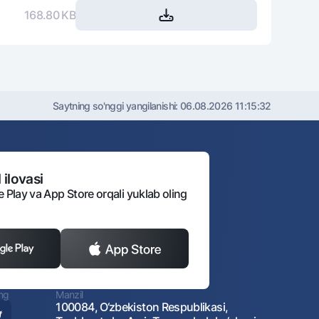
168.80 KB
Saytning so'nggi yangilanishi:
06.08.2026 11:15:32
 ilovasi
e Play va App Store orqali yuklab oling
ing
Manzil
100084, O‘zbekiston Respublikasi,