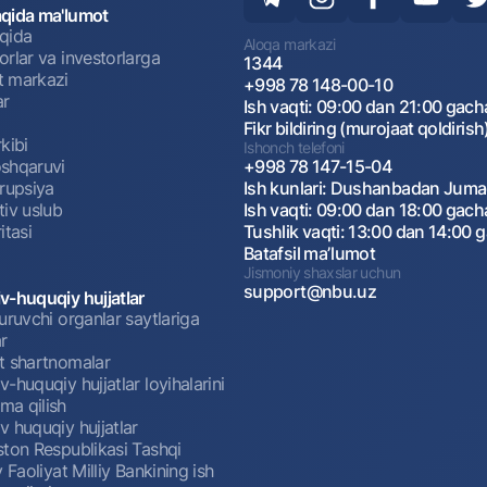
qida ma'lumot
qida
Aloqa markazi
rlar va investorlarga
1344
 markazi
+998 78 148-00-10
ar
Ish vaqti: 09:00 dan 21:00 gach
Fikr bildiring (murojaat qoldirish
kibi
Ishonch telefoni
shqaruvi
+998 78 147-15-04
rrupsiya
Ish kunlari: Dushanbadan Jum
tiv uslub
Ish vaqti: 09:00 dan 18:00 gach
itasi
Tushlik vaqti: 13:00 dan 14:00 
Batafsil maʼlumot
Jismoniy shaxslar uchun
support@nbu.uz
v-huquqiy hujjatlar
uruvchi organlar saytlariga
r
t shartnomalar
-huquqiy hujjatlar loyihalarini
a qilish
 huquqiy hujjatlar
ston Respublikasi Tashqi
y Faoliyat Milliy Bankining ish