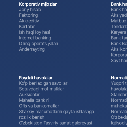
Korporativ mijozlar
Bank ha
Joriy hisob
Bank ha
Faktoring
Aksiyado
Akkreditiv
Matbuot
Kartalar
Tenderl
Ish haqi loyihasi
Karyera
Internet banking
Bank tar
Diling operatsiyalari
Bank Bo
Anderrayting
Aksilko
Korpora
Sayt har
Foydali havolalar
Normati
Ko'p beriladigan savollar
Yuqori t
Sotuvdagi mol-mulklar
havolala
Auksionlar
Standar
Mahalla bankiri
Normativ
Ofis va bankomatlar
muhokam
Shaxsiy ma'lumotlarni qayta ishlashga
Normativ
rozilik berish
O'zbeki
O‘zbekiston Tasviriy san’at galereyasi
Iqtisodi