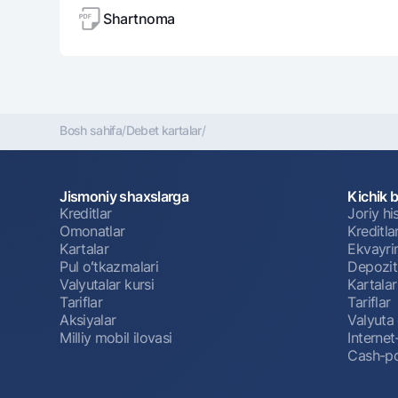
Shartnoma
Bosh sahifa
/
Debet kartalar
/
Jismoniy shaxslarga
Kichik 
Kreditlar
Joriy h
Omonatlar
Kreditla
Kartalar
Ekvayri
Pul oʻtkazmalari
Depozit
Valyutalar kursi
Kartalar
Tariflar
Tariflar
Aksiyalar
Valyuta 
Milliy mobil ilovasi
Interne
Cash-po