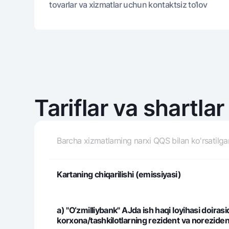
tovarlar va xizmatlar uchun kontaktsiz to‘lov
Tariflar va shartlar
Barcha xizmatlarning narxi QQS bilan ko'rsatilga
Kartaning chiqarilishi (emissiyasi)
a) "O‘zmilliybank" AJda ish haqi loyihasi doirasi
korxona/tashkilotlarning rezident va noreziden