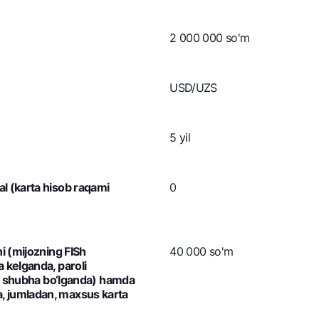
2 000 000 so'm
USD/UZS
5 yil
l (karta hisob raqami
0
hi (mijozning FISh
40 000 so'm
 kelganda, paroli
iga shubha bo‘lganda) hamda
, jumladan, maxsus karta