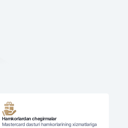
varag‘i
lovasi
Hamkorlardan chegirmalar
Mastercard dasturi hamkorlarining xizmatlariga