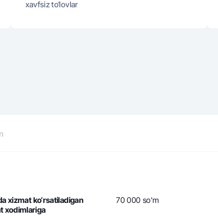
xavfsiz to‘lovlar
n
da xizmat ko‘rsatiladigan
70 000 so'm
t xodimlariga