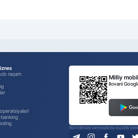
biznes
isob raqam
Milliy mobil
r
Ilovani Googl
ng
lar
operatsiyalari
t-banking
oling
Bizni ijtimoiy tarmoqlarda kuzatib bor