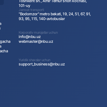
Toshkent sh., Amir Temur shoh ko‘chasi,
101-uy
Jamoat transporti
"Bodomzor" metro bekati, 19, 24, 51, 67, 91,
93, 95, 115, 140-avtobuslar
a
)
Korporativ murojatlar uchun
info@nbu.uz
agacha
webmaster@nbu.uz
a
gacha
Yuridik shaxslar uchun
support_business@nbu.uz