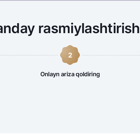
anday rasmiylashtiri
2
Onlayn ariza qoldiring