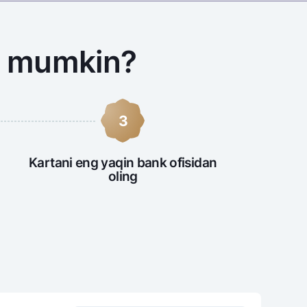
sh mumkin?
3
Kartani eng yaqin bank ofisidan
oling