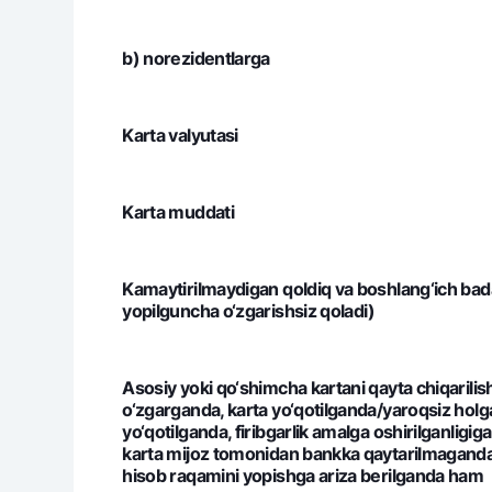
b) norezidentlarga
Karta valyutasi
Karta muddati
Kamaytirilmaydigan qoldiq va boshlang‘ich bada
yopilguncha o‘zgarishsiz qoladi)
Asosiy yoki qo‘shimcha kartani qayta chiqarilis
o‘zgarganda, karta yo‘qotilganda/yaroqsiz holga
yo‘qotilganda, firibgarlik amalga oshirilganlig
karta mijoz tomonidan bankka qaytarilmaganda
hisob raqamini yopishga ariza berilganda ham