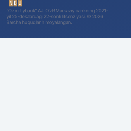
"O'zmilliybank" AJ. OʻzR Markaziy bankning 2021-
yil 25-dekabrdagi 22-sonli litsenziyasi.
© 2026
Barcha huquqlar himoyalangan.