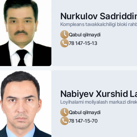
Nurkulov Sadriddi
Kompleans tavakkalchiligi bloki rahb
Qabul qilmaydi
78 147-15-13
Nabiyev Xurshid L
Loyihalarni moliyalash markazi direk
Qabul qilmaydi
78 147-15-70