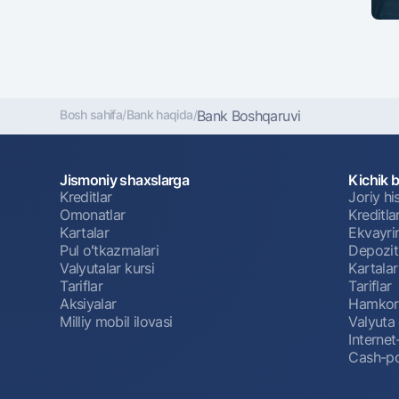
Bosh sahifa
/
Bank haqida
/
Bank Boshqaruvi
Jismoniy shaxslarga
Kichik 
Kreditlar
Joriy h
Omonatlar
Kreditla
Kartalar
Ekvayri
Pul oʻtkazmalari
Depozit
Valyutalar kursi
Kartalar
Tariflar
Tariflar
Aksiyalar
Hamkorl
Milliy mobil ilovasi
Valyuta 
Interne
Cash-po