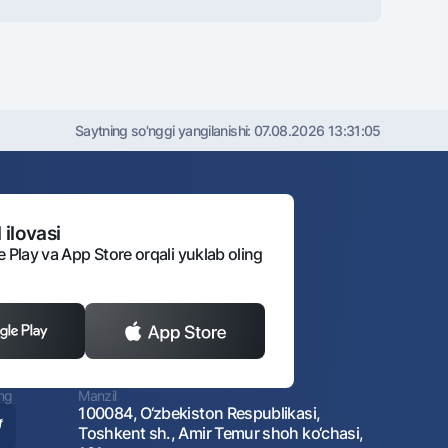
Saytning so'nggi yangilanishi:
07.08.2026 13:31:05
 ilovasi
e Play va App Store orqali yuklab oling
ing
Manzil
100084, O‘zbekiston Respublikasi,
Toshkent sh., Amir Temur shoh ko‘chasi,