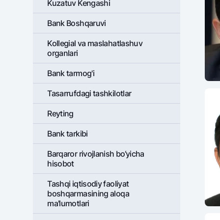
Kuzatuv Kengashi
Bank Boshqaruvi
Pul oʻtkazmalari
Kollegial va maslahatlashuv
organlari
Tariflar
Ko'p beriladigan savollar
Bank tarmog'i
Tasarrufdagi tashkilotlar
Sayt bo‘yicha qidiring
Rеyting
Bank tarkibi
Barqaror rivojlanish bo‘yicha
Qidirish
Foydali havolalar
hisobot
Ko'p beriladigan savollar
Matbuot markazi
Ofis va bank
Tashqi iqtisodiy faoliyat
boshqarmasining aloqa
Bizni ijtimoiy tarmoqlarda kuzatib boring
ma'lumotlari