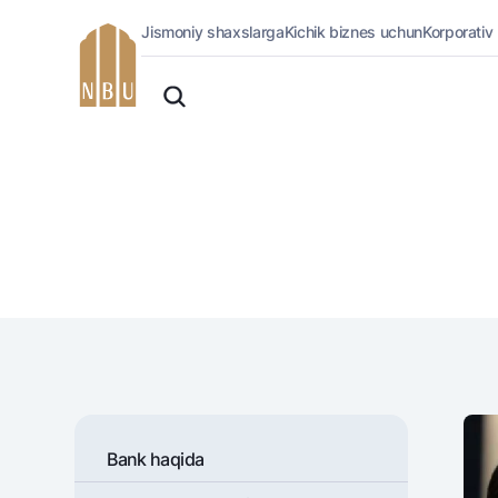
Jismoniy shaxslarga
Kichik biznes uchun
Korporativ
Onlayn-bank
O'zbek
Jismoniy shaxslarga (Milliy)
English
Oddiy versiya
Jismoniy shaxslarga
Biznes uchun (iBank)
Русский
Oq-qora versiya
Shaxsiy kabinet
Ovozni yoqish
Kreditlar
Ipoteka
Avtokredit
Mikroqarz
Ta’lim krеditi
Overdraft
National Green
Bank haqida