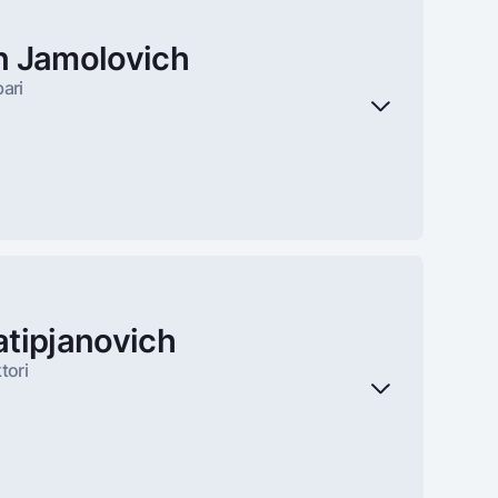
n Jamolovich
ari
atipjanovich
tori