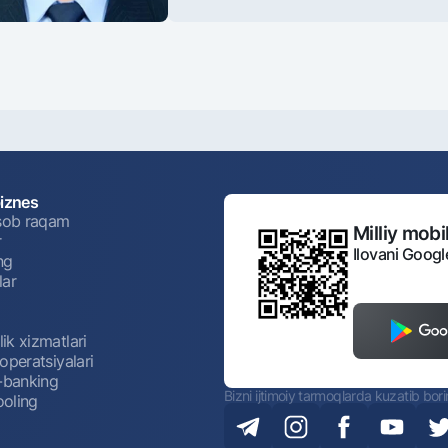
biznes
isob raqam
Milliy mobil
r
Ilovani Googl
ng
lar
ik xizmatlari
operatsiyalari
t-banking
Bizni ijtimoiy tarmoqlarda kuzatib bor
oling