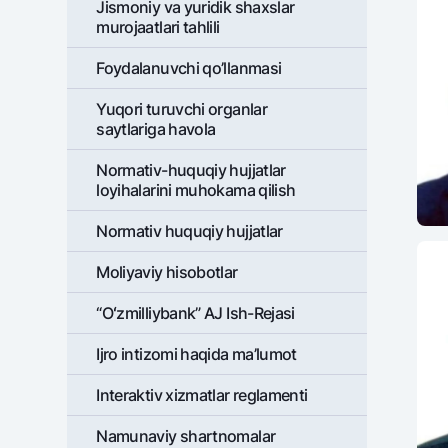
Jismoniy va yuridik shaxslar
murojaatlari tahlili
Foydalanuvchi qo’llanmasi
Yuqori turuvchi organlar
saytlariga havola
Normativ-huquqiy hujjatlar
loyihalarini muhokama qilish
Normativ huquqiy hujjatlar
Moliyaviy hisobotlar
“Oʻzmilliybank” AJ Ish-Rejasi
Ijro intizomi haqida ma’lumot
Interaktiv xizmatlar reglamenti
Namunaviy shartnomalar