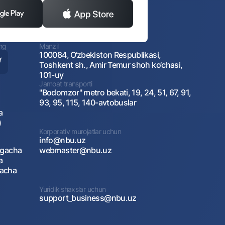
ing
Manzil
100084, O‘zbekiston Respublikasi,
Toshkent sh., Amir Temur shoh ko‘chasi,
101-uy
Jamoat transporti
"Bodomzor" metro bekati, 19, 24, 51, 67, 91,
93, 95, 115, 140-avtobuslar
a
)
Korporativ murojatlar uchun
info@nbu.uz
agacha
webmaster@nbu.uz
a
gacha
Yuridik shaxslar uchun
support_business@nbu.uz