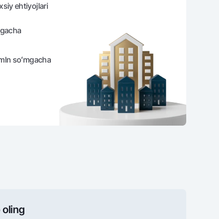
siy ehtiyojlari
ygacha
mln soʻmgacha
 oling