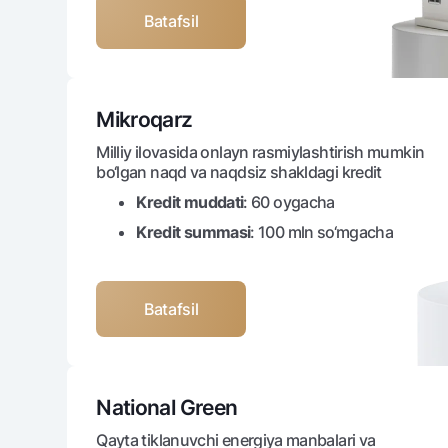
Batafsil
Pul oʻtkazmalari
Tariflar
Mikroqarz
Ko'p beriladigan savollar
Milliy ilovasida onlayn rasmiylashtirish mumkin
bo‘lgan naqd va naqdsiz shakldagi kredit
Sayt bo‘yicha qidiring
Kredit muddati
: 60 oygacha
Kredit summasi
: 100 mln so‘mgacha
Batafsil
Qidirish
Foydali havolalar
Ko'p beriladigan savollar
Matbuot markazi
Ofis va bank
National Green
Bizni ijtimoiy tarmoqlarda kuzatib boring
Qayta tiklanuvchi energiya manbalari va