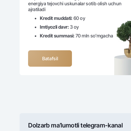
energiya tejovchi uskunalar sotib olish uchun
ajratiladi
Kredit muddati:
60 oy
Imtiyozli davr:
3 oy
Kredit summasi:
70 mln soʻmgacha
Batafsil
Dolzarb ma’lumotli tеlеgram-kanal