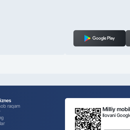
biznes
isob raqam
Milliy mobil
r
Ilovani Googl
ng
lar