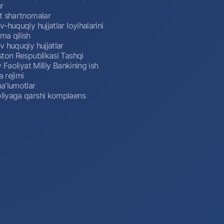
r
t shartnomalar
-huquqiy hujjatlar loyihalarini
a qilish
 huquqiy hujjatlar
ston Respublikasi Tashqi
y Faoliyat Milliy Bankining ish
a rejimi
a'lumotlar
iyaga qarshi komplaens