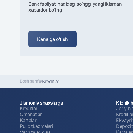
Bank faoliyati haqidagi so‘nggi yangiliklardan
xabardor bo‘ling
Kanalga o'tish
Bosh sahifa
/
Kreditlar
Jismoniy shaxslarga
Kichik 
Kreditlar
Joriy h
Omonatlar
Kreditla
Kartalar
Ekvayri
Pul oʻtkazmalari
Depozit
Valyutalar kursi
Kartalar