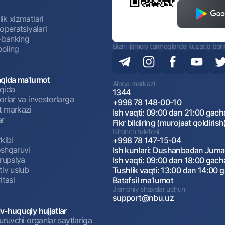
ik xizmatlari
operatsiyalari
t-banking
Bizni ijtimoiy tarmoqlarda kuzatib bor
oling
qida ma'lumot
Aloqa markazi
qida
1344
rlar va investorlarga
+998 78 148-00-10
 markazi
Ish vaqti: 09:00 dan 21:00 gach
ar
Fikr bildiring (murojaat qoldirish
Ishonch telefoni
kibi
+998 78 147-15-04
shqaruvi
Ish kunlari: Dushanbadan Jum
rrupsiya
Ish vaqti: 09:00 dan 18:00 gach
tiv uslub
Tushlik vaqti: 13:00 dan 14:00 
itasi
Batafsil maʼlumot
Jismoniy shaxslar uchun
support@nbu.uz
v-huquqiy hujjatlar
uruvchi organlar saytlariga