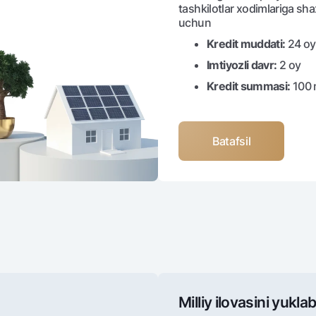
tashkilotlar xodimlariga shax
uchun
Kredit muddati:
24 o
Imtiyozli davr:
2 oy
Kredit summasi:
100 
Batafsil
Milliy ilovasini yuklab