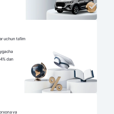
varag‘i
lovasi
lar uchun ta’lim
oygacha
k 14% dan
korxona va