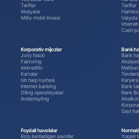
Tariflar
Tariflar
Aksiyalar
Hamkorl
Milliy mobil ilovasi
Valyuta 
Interne
Cash-po
Korporativ mijozlar
Bank ha
Joriy hisob
Bank ha
Faktoring
Aksiyado
Akkreditiv
Matbuot
Kartalar
Tenderl
Ish haqi loyihasi
Karyera
Internet banking
Bank tar
Diling operatsiyalari
Bank Bo
Anderrayting
Aksilko
Korpora
Sayt har
Foydali havolalar
Normati
Ko'p beriladigan savollar
Yuqori t