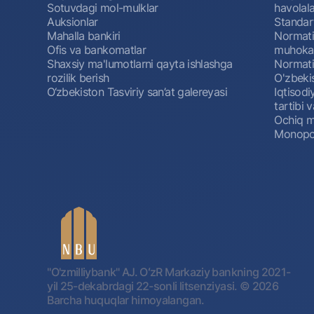
Sotuvdagi mol-mulklar
havolala
Auksionlar
Standar
Mahalla bankiri
Normativ
Ofis va bankomatlar
muhokam
Shaxsiy ma'lumotlarni qayta ishlashga
Normativ
rozilik berish
O'zbeki
O‘zbekiston Tasviriy san’at galereyasi
Iqtisodi
tartibi v
Ochiq m
Monopol
"O'zmilliybank" AJ. OʻzR Markaziy bankning 2021-
yil 25-dekabrdagi 22-sonli litsenziyasi.
© 2026
Barcha huquqlar himoyalangan.