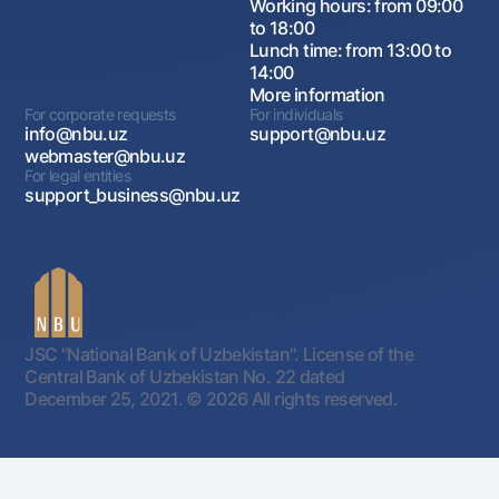
Working hours: from 09:00
to 18:00
Lunch time: from 13:00 to
14:00
More information
For corporate requests
For individuals
info@nbu.uz
support@nbu.uz
webmaster@nbu.uz
For legal entities
support_business@nbu.uz
JSC "National Bank of Uzbekistan". License of the
Central Bank of Uzbekistan No. 22 dated
December 25, 2021.
© 2026 All rights reserved.