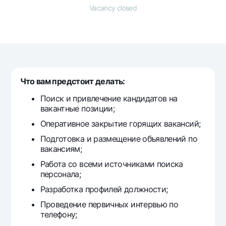
For travelers
National Green
Everything is possible
Vacancy closed
UzCard/HUMO
Escrow account
Demand USD
Visa
Dlya vseh USD
Tariffs
Visa FIFA
Gold deposit
Mastercard
Promotions
Gold Bullion by NBU
Salary
Что вам предстоит делать:
Silver deposit
Mobile application Milliy
Garmin pay
Поиск и привлечение кандидатов на
вакантные позиции;
FAQ
Оперативное закрытие горящих вакансий;
Ищите по сайту
Подготовка и размещение объявлений по
вакансиям;
Работа со всеми источниками поиска
персонала;
Разработка профилей должности;
Search
Helpful links
FAQ
Проведение первичных интервью по
телефону;
Press Center