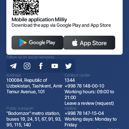
The procedure and operating hours of the National Bank
for Foreign Economic Activity of Uzbekistan
Open data
Antimonopoly compliance
Mobile application Milliy
Download the app via Google Play and App Store
Follow us on social networks
Address
Contact center
100084, Republic of
1344
Uzbekistan, Tashkent, Amir
+998 78 148-00-10
Temur Avenue, 101
Working hours: 09:00 to
21:00
Leave a review (request)
Public transport
Hotline
"Bodomzor" metro station,
+998 78 147-15-04
buses 19, 24, 51, 67, 91, 93,
Working days: Monday to
95, 115, 140
Friday