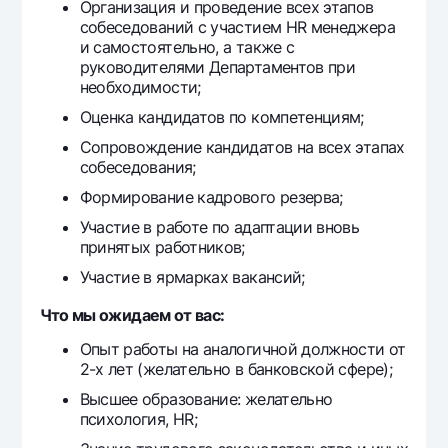
Организация и проведение всех этапов
Offices and ATMs
собеседований с участием HR менеджера
Consent for processing personal data
и самостоятельно, а также с
руководителями Департаментов при
необходимости;
Follow us on social networks
Оценка кандидатов по компетенциям;
Сопровождение кандидатов на всех этапах
Contact center
+998 78 148-00-10
1344
собеседования;
Формирование кадрового резерва;
Участие в работе по адаптации вновь
принятых работников;
Участие в ярмарках вакансий;
Что мы ожидаем от вас:
Опыт работы на аналогичной должности от
2-х лет (желательно в банковской сфере);
Высшее образование: желательно
психология, HR;