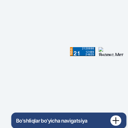
Bo'shliqlar bo'yicha navigatsiya