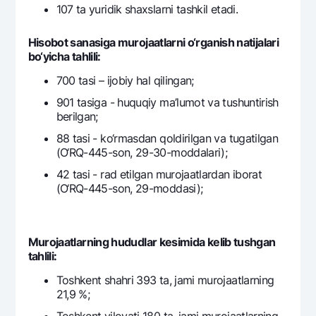
107 ta yuridik shaxslarni tashkil etadi.
Ofis va bankomatlar
Shaxsiy ma'lumotlarni qayta ishlashga rozilik berish
Hisobot sanasiga murojaatlarni o‘rganish natijalari
bo‘yicha tahlili:
Bizni ijtimoiy tarmoqlarda kuzatib boring
700 tasi – ijobiy hal qilingan;
901 tasiga - huquqiy ma’lumot va tushuntirish
Aloqa markazi
+998 78 148-00-10
1344
bеrilgan;
88 tasi - ko‘rmasdan qoldirilgan va tugatilgan
(O‘RQ-445-son, 29-30-moddalari);
42 tasi - rad etilgan murojaatlardan iborat
(O‘RQ-445-son, 29-moddasi);
Murojaatlarning hududlar kеsimida kеlib tushgan
tahlili:
Toshkent shahri 393 ta, jami murojaatlarning
21,9 %;