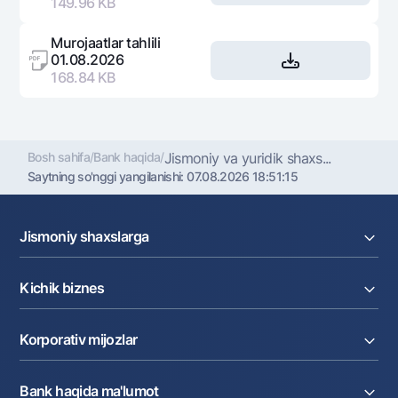
149.96 KB
Murojaatlar tahlili
01.08.2026
168.84 KB
Bosh sahifa
/
Bank haqida
/
Jismoniy va yuridik shaxs...
Saytning so'nggi yangilanishi:
07.08.2026 18:51:15
Jismoniy shaxslarga
Kreditlar
Kichik biznes
Omonatlar
Kartalar
Joriy hisob raqam
Pul oʻtkazmalari
Korporativ mijozlar
Kreditlar
Valyutalar kursi
Ekvayring
Tariflar
Joriy hisob
Depozitlar
Aksiyalar
Bank haqida ma'lumot