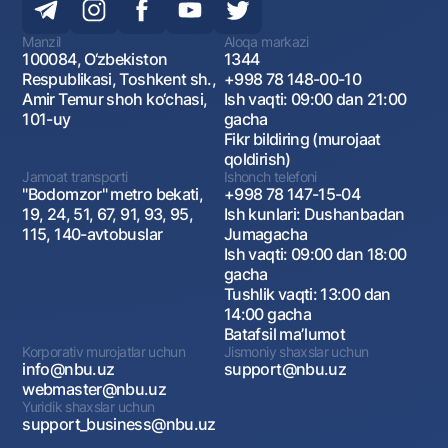
Manzil
Aloqa markazi
100084, O‘zbekiston
1344
Respublikasi, Toshkent sh.,
+998 78 148-00-10
Amir Temur shoh ko‘chasi,
Ish vaqti: 09:00 dan 21:00
101-uy
gacha
Fikr bildiring (murojaat
qoldirish)
Jamoat transporti
Ishonch telefoni
"Bodomzor" metro bekati,
+998 78 147-15-04
19, 24, 51, 67, 91, 93, 95,
Ish kunlari: Dushanbadan
115, 140-avtobuslar
Jumagacha
Ish vaqti: 09:00 dan 18:00
gacha
Tushlik vaqti: 13:00 dan
14:00 gacha
Batafsil maʼlumot
Korporativ murojatlar uchun
Jismoniy shaxslar uchun
info@nbu.uz
support@nbu.uz
webmaster@nbu.uz
Yuridik shaxslar uchun
support_business@nbu.uz