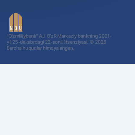
"O'zmilliybank" AJ. OʻzR Markaziy bankning 2021-
yil 25-dekabrdagi 22-sonli litsenziyasi.
© 2026
Barcha huquqlar himoyalangan.