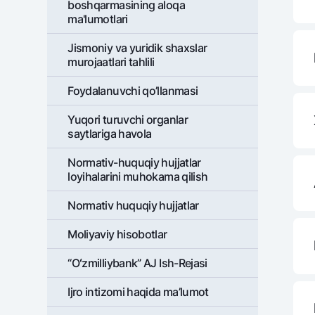
boshqarmasining aloqa
ma'lumotlari
Jismoniy va yuridik shaxslar
murojaatlari tahlili
Foydalanuvchi qo’llanmasi
Yuqori turuvchi organlar
saytlariga havola
Normativ-huquqiy hujjatlar
loyihalarini muhokama qilish
Normativ huquqiy hujjatlar
Moliyaviy hisobotlar
“Oʻzmilliybank” AJ Ish-Rejasi
Ijro intizomi haqida ma’lumot