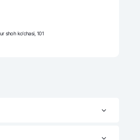
varag‘i
r shoh ko‘chasi, 101
lovasi