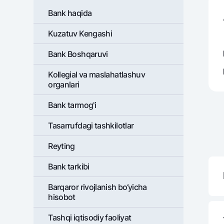
Bank haqida
Kuzatuv Kengashi
Pul oʻtkazmalari
Bank Boshqaruvi
Tariflar
Ko'p beriladigan savollar
Kollegial va maslahatlashuv
organlari
Sayt bo‘yicha qidiring
Bank tarmog'i
Tasarrufdagi tashkilotlar
Rеyting
Qidirish
Foydali havolalar
Bank tarkibi
Ko'p beriladigan savollar
Matbuot markazi
Ofis va bank
Barqaror rivojlanish bo‘yicha
hisobot
Bizni ijtimoiy tarmoqlarda kuzatib boring
Tashqi iqtisodiy faoliyat