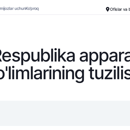
 mijozlar uchun
Ko'proq
Ofislar va
Karyera
Bank haqida
Kichik biznes uchun
Oddiy versiya
espublika appar
Oq-qora versiya
Omonatlar
Kartalar
'limlarining tuzili
Ovozni yoqish
Hamma uchun
Bepul
Jozibali
Premial
Vozmojno vse
Sayohatchiga
Talab qilib olinguncha
UzCard/HUMO
Yevro
Visa
Hamma uchun USD uchun
Visa FIFA
Talab qilib olinguncha USD
Mastercard
Oltin omonat
Ish haqi