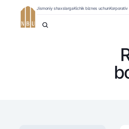
Jismoniy shaxslarga
Kichik biznes uchun
Korporativ
Onlayn-bank
O'zbek
Jismoniy shaxslarga (Milliy)
English
Oddiy versiya
Jismoniy shaxslarga
Biznes uchun (iBank)
Русский
R
Oq-qora versiya
Shaxsiy kabinet
Ovozni yoqish
Kreditlar
bo
Ipoteka
Avtokredit
Mikroqarz
Ta’lim krеditi
Overdraft
National Green