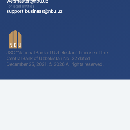
webmaster@nbu.uz
For legal entities
support_business@nbu.uz
JSC "National Bank of Uzbekistan". License of the
Central Bank of Uzbekistan No. 22 dated
December 25, 2021.
© 2026 All rights reserved.