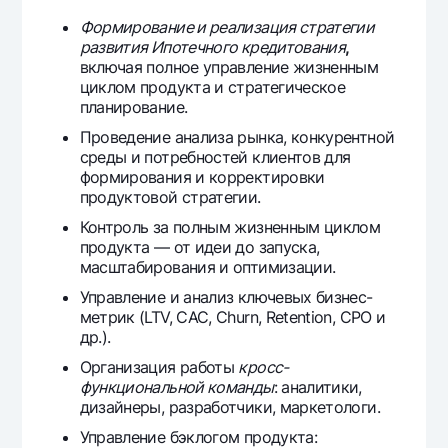
Offices and ATMs
Формирование и реализация стратегии
развития Ипотечного кредитования
,
Consent for processing personal data
включая полное управление жизненным
циклом продукта и стратегическое
Follow us on social networks
планирование.
Проведение анализа рынка, конкурентной
Contact center
среды и потребностей клиентов для
+998 78 148-00-10
1344
формирования и корректировки
продуктовой стратегии.
Контроль за полным жизненным циклом
продукта — от идеи до запуска,
масштабирования и оптимизации.
Управление и анализ ключевых бизнес-
метрик (LTV, CAC, Churn, Retention, CPO и
др.).
Организация работы
кросс-
функциональной команды
: аналитики,
дизайнеры, разработчики, маркетологи.
Управление бэклогом продукта: