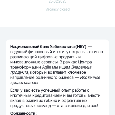
For travelers
National Green
25.02.2025
Everything is possible
UzCard/HUMO
Vacancy closed
Escrow account
Demand USD
Visa
Dlya vseh USD
Tariffs
Visa FIFA
Gold deposit
Mastercard
Promotions
Gold Bullion by NBU
Salary
Silver deposit
Mobile application Milliy
Garmin pay
Национальный банк Узбекистана (НБУ)
—
ведущий финансовый институт страны, активно
FAQ
развивающий цифровые продукты и
инновационные сервисы. В рамках Центра
трансформации Agile мы ищем
Владельца
Ищите по сайту
продукта
, который возглавит ключевое
направление розничного бизнеса —
Ипотечное
кредитование
.
Если у вас есть успешный опыт работы с
ипотечным кредитованием и вы готовы внести
Search
Helpful links
вклад в развитие гибких и эффективных
FAQ
продуктовых команд — эта вакансия для вас!
Press Center
Обязанности: