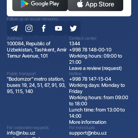
Follow us on social networks
Address
Contact center
100084, Republic of
1344
Uzbekistan, Tashkent, Amir
+998 78 148-00-10
Temur Avenue, 101
Working hours: 09:00 to
21:00
Leave a review (request)
Public transport
Hotline
"Bodomzor" metro station,
+998 78 147-15-04
buses 19, 24, 51, 67, 91, 93,
Working days: Monday to
95, 115, 140
Friday
Working hours: from 09:00
to 18:00
Lunch time: from 13:00 to
14:00
More information
For corporate requests
For individuals
info@nbu.uz
support@nbu.uz