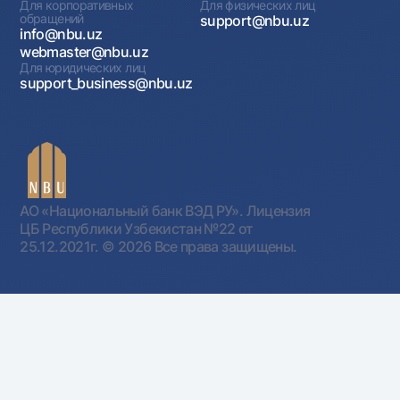
Для корпоративных
Для физических лиц
обращений
support@nbu.uz
info@nbu.uz
webmaster@nbu.uz
Для юридических лиц
support_business@nbu.uz
АО «Национальный банк ВЭД РУ». Лицензия
ЦБ Республики Узбекистан №22 от
25.12.2021г.
© 2026 Все права защищены.