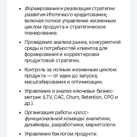
Офисы и банкоматы
Формирование и реализация стратегии
развития Ипотечного кредитования
,
Согласие на обработку персональных данных
включая полное управление жизненным
циклом продукта и стратегическое
Следите за нами в соцсетях
планирование.
Проведение анализа рынка, конкурентной
Контакт-центр
среды и потребностей клиентов для
+998 78 148-00-10
1344
формирования и корректировки
продуктовой стратегии.
Контроль за полным жизненным циклом
продукта — от идеи до запуска,
масштабирования и оптимизации.
Управление и анализ ключевых бизнес-
метрик (LTV, CAC, Churn, Retention, CPO и
др.).
Организация работы
кросс-
функциональной команды
: аналитики,
дизайнеры, разработчики, маркетологи.
Управление бэклогом продукта: