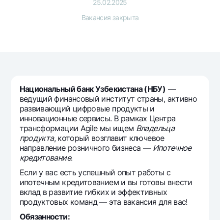
Путешественнику
National Green
25.02.2025
До востребования USD
UzCard/HUMO
Вакансия закрыта
Эскроу-cчёт
Для всех USD
Visa
Золотой депозит
Тарифы
Visa FIFA
Золотые слитки от НБУ
Mastercard
Акции
Серебряный депозит
Зарплатные
Мобильное приложение Milliy
Garmin pay
Национальный банк Узбекистана (НБУ)
—
ведущий финансовый институт страны, активно
Часто задаваемые вопросы
развивающий цифровые продукты и
инновационные сервисы. В рамках Центра
трансформации Agile мы ищем
Владельца
Ищите по сайту
продукта
, который возглавит ключевое
направление розничного бизнеса —
Ипотечное
кредитование
.
Если у вас есть успешный опыт работы с
ипотечным кредитованием и вы готовы внести
Найти
Полезные ссылки
вклад в развитие гибких и эффективных
Часто задаваемые вопросы
продуктовых команд — эта вакансия для вас!
Пресс-центр
Обязанности: