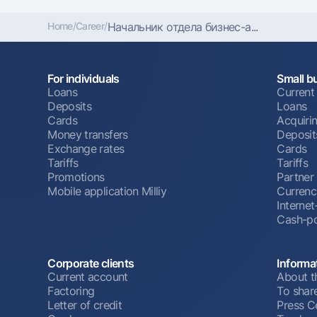
Home
/
Career
/
Начальник отдела бизнес-а...
For individuals
Small b
Loans
Current
Deposits
Loans
Cards
Acquiri
Money transfers
Deposit
Exchange rates
Cards
Tariffs
Tariffs
Promotions
Partner
Mobile application Milliy
Currenc
Interne
Cash-po
Corporate clients
Informa
Current account
About t
Factoring
To shar
Letter of credit
Press C