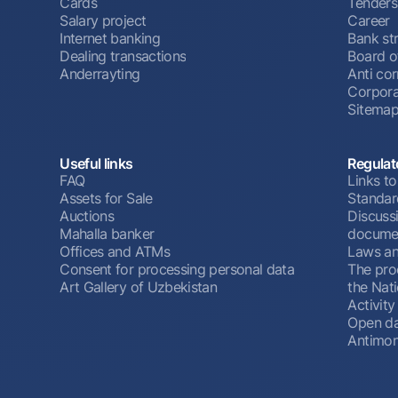
Cards
Tenders
Salary project
Career
Internet banking
Bank st
Dealing transactions
Board o
Anderrayting
Anti cor
Corpora
Sitema
Useful links
Regulat
FAQ
Links to
Assets for Sale
Standar
Auctions
Discussi
Mahalla banker
docume
Offices and ATMs
Laws an
Consent for processing personal data
The pro
Art Gallery of Uzbekistan
the Nat
Activity
Open d
Antimon