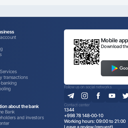
usiness
 account
Mobile appl
Download the
ng
s
 Services
y transactions
t-banking
Follow us on social networks
oling
Contact center
tion about the bank
1344
he Bank
+998 78 148-00-10
eholders and investors
Working hours: 09:00 to 21:00
enter
Leave a review (request)