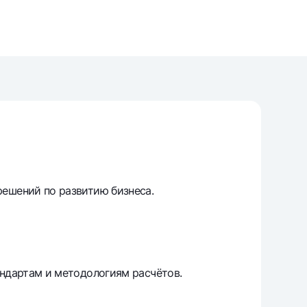
unt
ation Milliy
решений по развитию бизнеса.
андартам и методологиям расчётов.