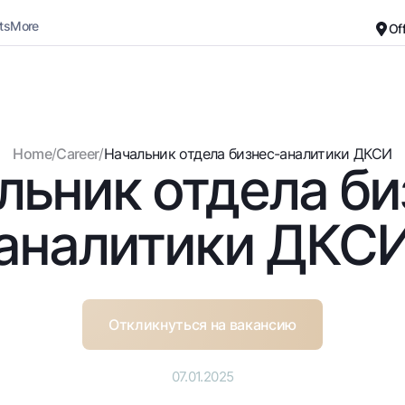
ts
More
Of
Career
About the Bank
For small business
Standard version
Home
/
Career
/
Начальник отдела бизнес-аналитики ДКСИ
льник отдела би
Black and white version
Deposits
Cards
Enable voice narration
Dlya vseh
Free
аналитики ДКС
Demand
Premium
Jozibali
For travelers
Euro
UzCard/HUMO
Everything is possible
Visa
Откликнуться на вакансию
Demand USD
Visa FIFA
Dlya vseh USD
Mastercard
07.01.2025
Gold deposit
Salary