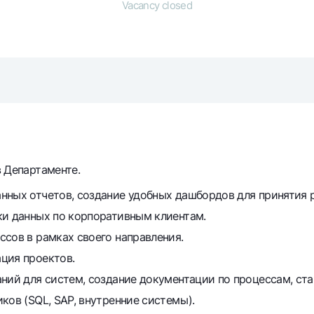
Vacancy closed
Gold Bullion by NBU
Garmin pay
Silver deposit
Exchange rates
Escrow acco
Promotions
Mobile applic
 Департаменте.
нных отчетов, создание удобных дашбордов для принятия 
ки данных по корпоративным клиентам.
сов в рамках своего направления.
sing personal data
ция проектов.
ний для систем, создание документации по процессам, ст
Contact center
+998 78 148-00-10
ков (SQL, SAP, внутренние системы).
1344