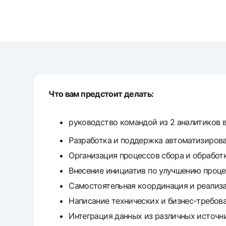
Money transfers
Tariffs
FAQ
Что вам предстоит делать:
Ищите по сайту
руководство командой из 2 аналитиков в
Разработка и поддержка автоматизирова
Организация процессов сбора и обработ
Search
Helpful links
Внесение инициатив по улучшению процес
FAQ
Press Center
Offices and ATMs
Consent for proces
Самостоятельная координация и реализа
Написание технических и бизнес-требова
Follow us on social networks
Интеграция данных из различных источни