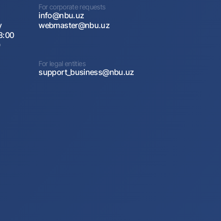
For corporate requests
info@nbu.uz
y
webmaster@nbu.uz
8:00
0
For legal entities
support_business@nbu.uz