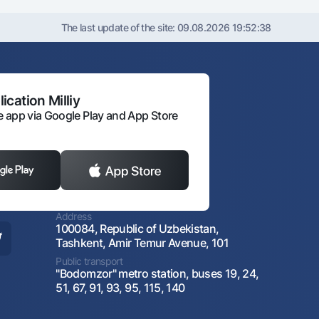
The last update of the site:
09.08.2026 19:52:38
ication Milliy
 app via Google Play and App Store
Address
100084, Republic of Uzbekistan,
Tashkent, Amir Temur Avenue, 101
Public transport
"Bodomzor" metro station, buses 19, 24,
51, 67, 91, 93, 95, 115, 140