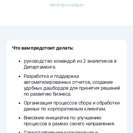
Sayohatchiga
National Green
Yevro
Vakansiya yopilgan
UzCard/HUMO
Eskrou hisobvarag‘i
Hamma uchun USD uchun
Visa
Talab qilib olinguncha USD
Tariflar
Visa FIFA
Oltin omonat
Mastercard
Aksiyalar
NBU’dan oltin quymalar
Ish haqi
Что вам предстоит делать:
Kumush omonat
Milliy mobil ilovasi
Garmin pay
руководство командой из 2 аналитиков в
Ko'p beriladigan savollar
Департаменте.
Разработка и поддержка
Sayt bo‘yicha qidiring
автоматизированных отчетов, создание
удобных дашбордов для принятия решений
по развитию бизнеса.
Организация процессов сбора и обработки
данных по корпоративным клиентам.
Qidirish
Foydali havolalar
Внесение инициатив по улучшению
Ko'p beriladigan savollar
процессов в рамках своего направления.
Matbuot markazi
Самостоятельная координация и