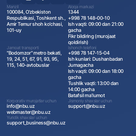
Manzil
Aloqa markazi
100084, O‘zbekiston
1344
Respublikasi, Toshkent sh.,
+998 78 148-00-10
Amir Temur shoh ko‘chasi,
Ish vaqti: 09:00 dan 21:00
101-uy
gacha
Fikr bildiring (murojaat
qoldirish)
Jamoat transporti
Ishonch telefoni
"Bodomzor" metro bekati,
+998 78 147-15-04
19, 24, 51, 67, 91, 93, 95,
Ish kunlari: Dushanbadan
115, 140-avtobuslar
Jumagacha
Ish vaqti: 09:00 dan 18:00
gacha
Tushlik vaqti: 13:00 dan
14:00 gacha
Batafsil maʼlumot
Korporativ murojatlar uchun
Jismoniy shaxslar uchun
info@nbu.uz
support@nbu.uz
webmaster@nbu.uz
Yuridik shaxslar uchun
support_business@nbu.uz