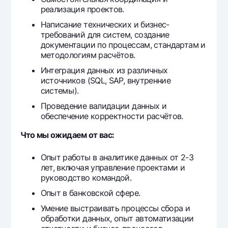
Ofis va bankomatlar
реализация проектов.
Shaxsiy ma'lumotlarni qayta ishlashga rozilik berish
Написание технических и бизнес-
требований для систем, создание
документации по процессам, стандартам и
Bizni ijtimoiy tarmoqlarda kuzatib boring
методологиям расчётов.
Интеграция данных из различных
Aloqa markazi
источников (SQL, SAP, внутренние
+998 78 148-00-10
1344
системы).
Проведение валидации данных и
обеспечение корректности расчётов.
Что мы ожидаем от вас:
Опыт работы в аналитике данных от 2-3
лет, включая управление проектами и
руководство командой.
Опыт в банковской сфере.
Умение выстраивать процессы сбора и
обработки данных, опыт автоматизации