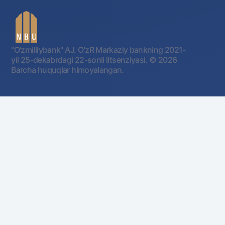
"O'zmilliybank" AJ. OʻzR Markaziy bankning 2021-
yil 25-dekabrdagi 22-sonli litsenziyasi.
© 2026
Barcha huquqlar himoyalangan.