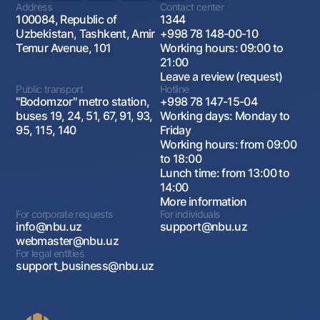
Address
Contact center
100084, Republic of
1344
Uzbekistan, Tashkent, Amir
+998 78 148-00-10
Temur Avenue, 101
Working hours: 09:00 to
21:00
Leave a review (request)
Public transport
Hotline
"Bodomzor" metro station,
+998 78 147-15-04
buses 19, 24, 51, 67, 91, 93,
Working days: Monday to
95, 115, 140
Friday
Working hours: from 09:00
to 18:00
Lunch time: from 13:00 to
14:00
More information
For corporate requests
For individuals
info@nbu.uz
support@nbu.uz
webmaster@nbu.uz
For legal entities
support_business@nbu.uz