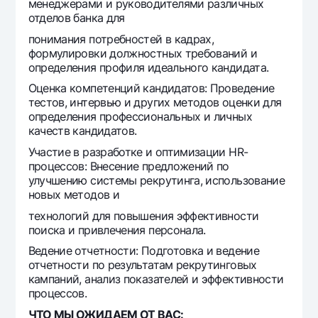
менеджерами и руководителями различных
Offices and ATMs
отделов банка для
Consent for processing personal data
понимания потребностей в кадрах,
формулировки должностных требований и
Follow us on social networks
определения профиля идеального кандидата.
Оценка компетенций кандидатов: Проведение
тестов, интервью и других методов оценки для
Contact center
+998 78 148-00-10
1344
определения профессиональных и личных
качеств кандидатов.
Участие в разработке и оптимизации HR-
процессов: Внесение предложений по
улучшению системы рекрутинга, использование
новых методов и
технологий для повышения эффективности
поиска и привлечения персонала.
Ведение отчетности: Подготовка и ведение
отчетности по результатам рекрутинговых
кампаний, анализ показателей и эффективности
процессов.
ЧТО МЫ ОЖИДАЕМ ОТ ВАС: