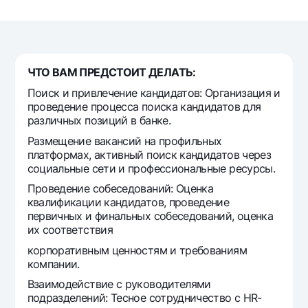
For travelers
National Green
Everything is possible
UzCard/HUMO
Escrow account
Demand USD
Visa
Dlya vseh USD
Tariffs
Visa FIFA
ЧТО ВАМ ПРЕДСТОИТ ДЕЛАТЬ:
Gold deposit
Mastercard
Promotions
Поиск и привлечение кандидатов: Организация и
Gold Bullion by NBU
Salary
проведение процесса поиска кандидатов для
Silver deposit
Mobile application Milliy
различных позиций в банке.
Garmin pay
Размещение вакансий на профильных
FAQ
платформах, активный поиск кандидатов через
социальные сети и профессиональные ресурсы.
Ищите по сайту
Проведение собеседований: Оценка
квалификации кандидатов, проведение
первичных и финальных собеседований, оценка
их соответствия
корпоративным ценностям и требованиям
Search
компании.
Helpful links
FAQ
Взаимодействие с руководителями
подразделений: Тесное сотрудничество с HR-
Press Center