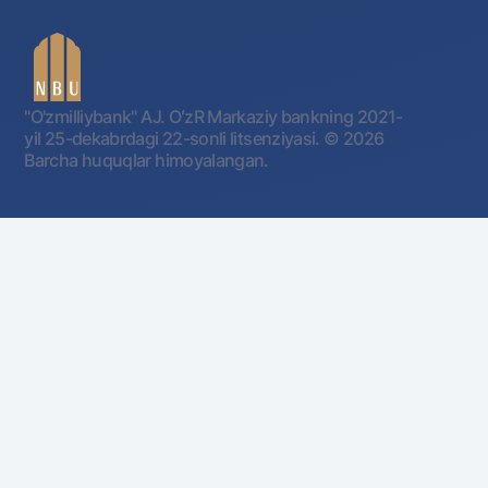
"O'zmilliybank" AJ. OʻzR Markaziy bankning 2021-
yil 25-dekabrdagi 22-sonli litsenziyasi.
© 2026
Barcha huquqlar himoyalangan.