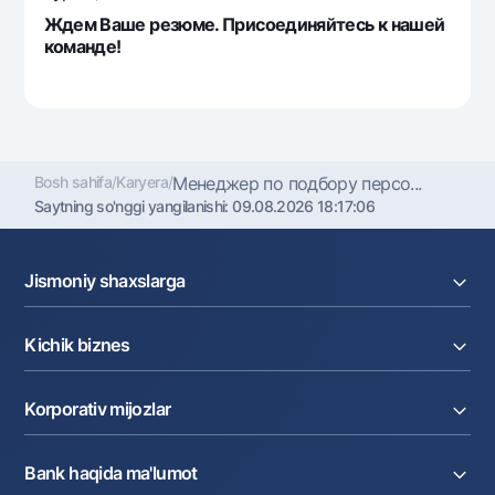
Ждем Ваше резюме. Присоединяйтесь к нашей
команде!
Bosh sahifa
/
Karyera
/
Менеджер по подбору персо...
Saytning so'nggi yangilanishi:
09.08.2026 18:17:06
Jismoniy shaxslarga
Kreditlar
Kichik biznes
Omonatlar
Kartalar
Joriy hisob raqam
Pul oʻtkazmalari
Korporativ mijozlar
Kreditlar
Valyutalar kursi
Ekvayring
Tariflar
Joriy hisob
Depozitlar
Aksiyalar
Bank haqida ma'lumot
Faktoring
Kartalar
Milliy mobil ilovasi