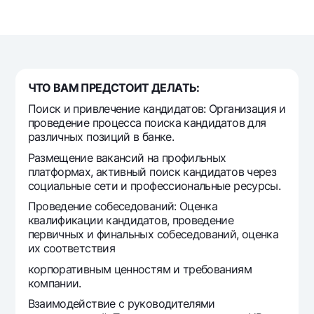
Sayohatchiga
National Green
Yevro
UzCard/HUMO
Eskrou hisobvarag‘i
Hamma uchun USD uchun
Visa
Talab qilib olinguncha USD
Tariflar
Visa FIFA
Oltin omonat
Mastercard
ЧТО ВАМ ПРЕДСТОИТ ДЕЛАТЬ:
Aksiyalar
NBU’dan oltin quymalar
Ish haqi
Поиск и привлечение кандидатов: Организация и
Kumush omonat
Milliy mobil ilovasi
проведение процесса поиска кандидатов для
Garmin pay
различных позиций в банке.
Ko'p beriladigan savollar
Размещение вакансий на профильных
платформах, активный поиск кандидатов через
социальные сети и профессиональные ресурсы.
Sayt bo‘yicha qidiring
Проведение собеседований: Оценка
квалификации кандидатов, проведение
первичных и финальных собеседований, оценка
их соответствия
Qidirish
корпоративным ценностям и требованиям
Foydali havolalar
компании.
Ko'p beriladigan savollar
Взаимодействие с руководителями
Matbuot markazi