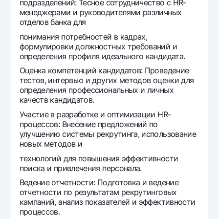
подразделений: Тесное сотрудничество с HR-
Ofis va bankomatlar
менеджерами и руководителями различных
отделов банка для
Shaxsiy ma'lumotlarni qayta ishlashga rozilik berish
понимания потребностей в кадрах,
Bizni ijtimoiy tarmoqlarda kuzatib boring
формулировки должностных требований и
определения профиля идеального кандидата.
Оценка компетенций кандидатов: Проведение
Aloqa markazi
+998 78 148-00-10
1344
тестов, интервью и других методов оценки для
определения профессиональных и личных
качеств кандидатов.
Участие в разработке и оптимизации HR-
процессов: Внесение предложений по
улучшению системы рекрутинга, использование
новых методов и
технологий для повышения эффективности
поиска и привлечения персонала.
Ведение отчетности: Подготовка и ведение
отчетности по результатам рекрутинговых
кампаний, анализ показателей и эффективности
процессов.