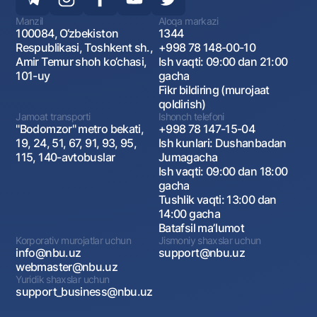
Manzil
Aloqa markazi
100084, O‘zbekiston
1344
Respublikasi, Toshkent sh.,
+998 78 148-00-10
Amir Temur shoh ko‘chasi,
Ish vaqti: 09:00 dan 21:00
101-uy
gacha
Fikr bildiring (murojaat
qoldirish)
Jamoat transporti
Ishonch telefoni
"Bodomzor" metro bekati,
+998 78 147-15-04
19, 24, 51, 67, 91, 93, 95,
Ish kunlari: Dushanbadan
115, 140-avtobuslar
Jumagacha
Ish vaqti: 09:00 dan 18:00
gacha
Tushlik vaqti: 13:00 dan
14:00 gacha
Batafsil maʼlumot
Korporativ murojatlar uchun
Jismoniy shaxslar uchun
info@nbu.uz
support@nbu.uz
webmaster@nbu.uz
Yuridik shaxslar uchun
support_business@nbu.uz