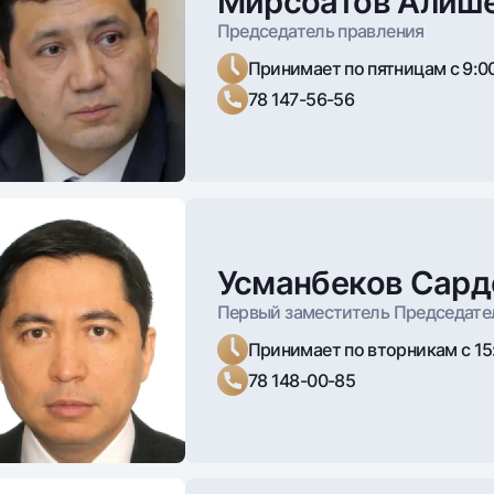
Мирсоатов Алише
Серебряный депозит
Garmin pay
Председатель правления
Курсы валют
Эскроу-cчё
Принимает по пятницам с 9:00
Акции
Мобильное п
78 147-56-56
Осуществляет ру
Усманбеков Сард
деятельностью 
подразделений:
Первый заместитель Председате
Принимает по вторникам с 15:
анкоматы
Согласие на обработку персональных данных
решает все вопросы деятел
78 148-00-85
Уставом Банка к компетенц
Узбекистан, Совета и Правл
Контакт-центр
+998 78 148-00-10
распоряжается имуществом 
1344
порядке, устанавливаемом 