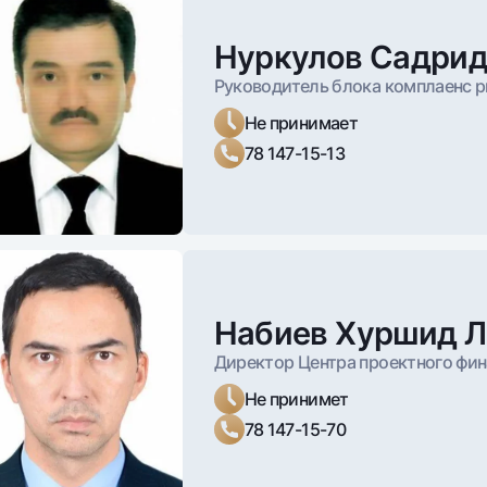
В занимаемой должности:
с 5 ок
Контакты:
Контакты:
Нуркулов Садри
A_Xabibullaev@nbu.uz
AKariev@nbu.uz
Руководитель блока комплаенс 
Не принимает
78 147-15-13
Набиев Хуршид 
Директор Центра проектного фи
Не принимет
78 147-15-70