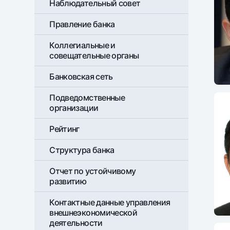
Наблюдательный совет
Правление банка
Денежные переводы
Тарифы
Коллегиальные и
Часто задаваемые вопросы
совещательные органы
Банковская сеть
Ищите по сайту
Подведомственные
организации
Рейтинг
Структура банка
Найти
Полезные ссылки
Часто задаваемые вопросы
Пресс-центр
Офисы и б
Отчет по устойчивому
развитию
Следите за нами в соцсетях
Контактные данные управления
внешнеэкономической
деятельности