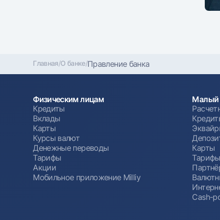
Главная
/
О банке
/
Правление банка
Физическим лицам
Малый 
Кредиты
Расчет
Вклады
Кредит
Карты
Эквайр
Курсы валют
Депози
Денежные переводы
Карты
Тарифы
Тариф
Акции
Партнё
Мобильное приложение Milliy
Валютн
Интерн
Cash-po