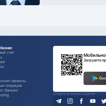
бизнес
ный счет
Мобильное
ы
Загрузите пр
инг
ты
ы
рские сервисы
ые операции
ет-банкинг
Следите за нами в соцсетях
oling