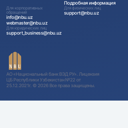
Подробная информация
Для корпоративных
Для физических лиц
обращений
support@nbu.uz
info@nbu.uz
webmaster@nbu.uz
Для юридических лиц
support_business@nbu.uz
АО «Национальный банк ВЭД РУ». Лицензия
ЦБ Республики Узбекистан №22 от
25.12.2021г.
© 2026 Все права защищены.