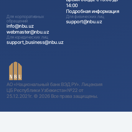
14:00
Подробная информация
Для корпоративных
Для физических лиц
обращений
support@nbu.uz
info@nbu.uz
webmaster@nbu.uz
Для юридических лиц
support_business@nbu.uz
АО «Национальный банк ВЭД РУ». Лицензия
ЦБ Республики Узбекистан №22 от
25.12.2021г.
© 2026 Все права защищены.