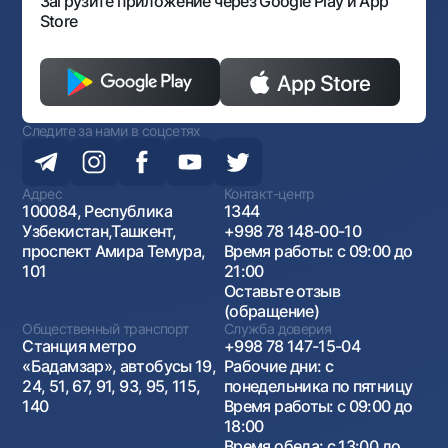
Загрузите приложение через Google Play и App
Store
Следите за нами в соцсетях
Адрес
Контакт-центр
100084, Республика
1344
Узбекистан,Ташкент,
+998 78 148-00-10
проспект Амира Темура,
Время работы: с 09:00 до
101
21:00
Оставьте отзыв
(обращение)
Общественный транспорт
Служба доверия
Станция метро
+998 78 147-15-04
«Бадамзар», автобусы 19,
Рабочие дни: с
24, 51, 67, 91, 93, 95, 115,
понедельника по пятницу
140
Время работы: с 09:00 до
18:00
Время обеда: с 13:00 до