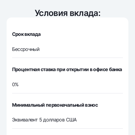
Офисы и банкоматы
Условия вклада:
Согласие на обработку персональных данных
Следите за нами в соцсетях
Срок вклада
Контакт-центр
Бессрочный
+998 78 148-00-10
1344
Процентная ставка при открытии в офисе банка
0%
Минимальный первоначальный взнос
Эквивалент 5 долларов США