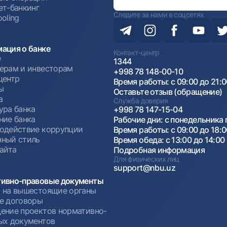
ет-банкинг
Следите за нами в соцсетях
oling
ация о банке
Контакт-центр
е
1344
ерам и инвесторам
+998 78 148-00-10
центр
Время работы: с 09:00 до 21:
ы
Оставьте отзыв (обращение)
а
Служба доверия
ура банка
+998 78 147-15-04
ние банка
Рабочие дни: с понедельника 
одействие коррупции
Время работы: с 09:00 до 18:
ный стиль
Время обеда: с 13:00 до 14:00
сайта
Подробная информация
Для физических лиц
support@nbu.uz
ивно-правовые документы
 на вышестоящие органы
е договоры
ение проектов нормативно-
ых документов