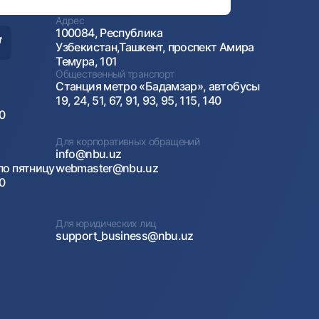
Адрес
100084, Республика
Узбекистан,Ташкент, проспект Амира
Темура, 101
Общественный транспорт
Станция метро «Бадамзар», автобусы
19, 24, 51, 67, 91, 93, 95, 115, 140
00
Для корпоративных обращений
info@nbu.uz
по пятницу
webmaster@nbu.uz
00
Для юридических лиц
support_business@nbu.uz