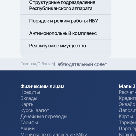
Структурные подразделения
Республиканского аппарата
Порядок и режим работы НБУ
Антимонопольный комплаенс
Реализуемое имущество
Главная
/
О банке
/
Наблюдательный совет
Физическим лицам
Малый 
Кредиты
Расчет
Вклады
Кредит
Карты
Эквайр
Курсы валют
Депози
Денежные переводы
Карты
Тарифы
Тариф
Акции
Партнё
Мобильное приложение Milliy
Валютн