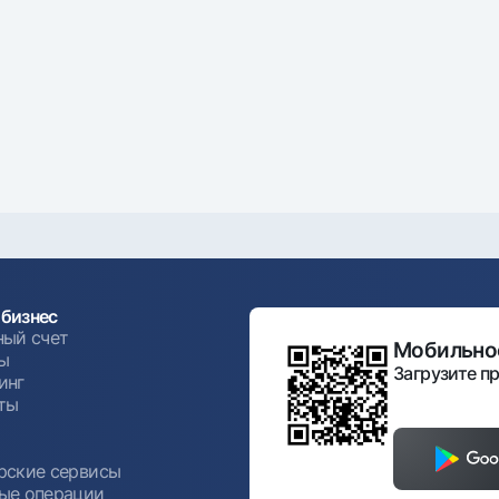
бизнес
ный счет
Мобильное
ы
Загрузите пр
инг
ты
ы
рские сервисы
ые операции