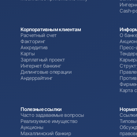
Интерн
Cash-po
Корпоративным клиентам
Информ
Расчетный счет
О банк
Факторинг
Акцион
Аккредитив
Пресс-
Карты
Тендер
Зарплатный проект
Карьер
Интернет банкинг
Структ
Дилинговые операции
Правле
Андеррайтинг
Против
Фирмен
Карта 
Полезные ссылки
Нормат
Часто задаваемые вопросы
Ссылки
Реализуемое имущество
Типовы
Аукционы
Обсужд
Махаллинский банкир
правов