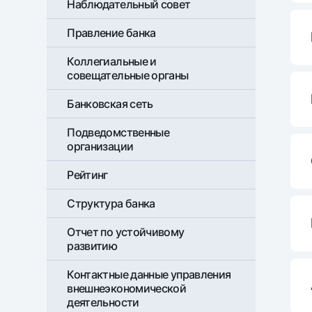
Наблюдательный совет
Правление банка
Денежные переводы
Тарифы
Коллегиальные и
Часто задаваемые вопросы
совещательные органы
Банковская сеть
Ищите по сайту
Подведомственные
организации
Рейтинг
Структура банка
Найти
Полезные ссылки
Часто задаваемые вопросы
Пресс-центр
Офисы и б
Отчет по устойчивому
развитию
Следите за нами в соцсетях
Контактные данные управления
внешнеэкономической
деятельности