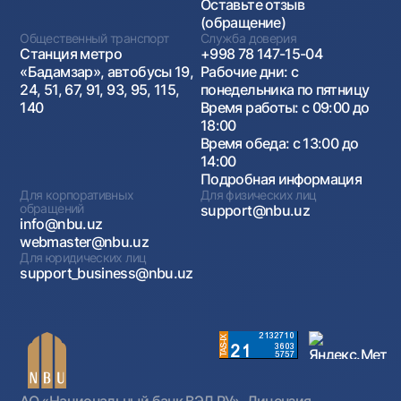
Оставьте отзыв
(обращение)
Общественный транспорт
Служба доверия
Станция метро
+998 78 147-15-04
«Бадамзар», автобусы 19,
Рабочие дни: с
24, 51, 67, 91, 93, 95, 115,
понедельника по пятницу
140
Время работы: с 09:00 до
18:00
Время обеда: с 13:00 до
14:00
Подробная информация
Для корпоративных
Для физических лиц
обращений
support@nbu.uz
info@nbu.uz
webmaster@nbu.uz
Для юридических лиц
support_business@nbu.uz
АО «Национальный банк ВЭД РУ». Лицензия