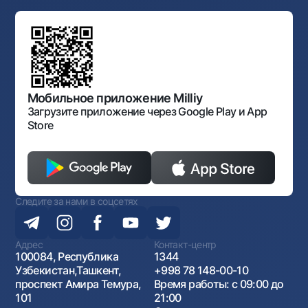
Ссылки на вышестоящие органы
Махаллинский банкир
Правление банка
Типовые договоры
Офисы и банкоматы
Противодействие коррупции
Обсуждение проектов нормативно-правовых
Согласие на обработку персональных данных
Фирменный стиль
документов
Галерея изобразительного искусства Узбекистана
Карта сайта
Нормативно-правовые документы
Порядок и режим работы НБУ
Открытые данные
Антимонопольный комплаенс
Мобильное приложение Milliy
Загрузите приложение через Google Play и App
Store
Следите за нами в соцсетях
Адрес
Контакт-центр
100084, Республика
1344
Узбекистан,Ташкент,
+998 78 148-00-10
проспект Амира Темура,
Время работы: с 09:00 до
101
21:00