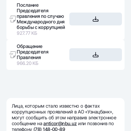
Послание
Офисы и банкоматы
Председателя
Согласие на обработку персональных данных
правления по случаю
Международного дня
борьбы с коррупцией
Следите за нами в соцсетях
927.77 КБ
Контакт-центр
Обращение
+998 78 148-00-10
1344
Председателя
Правления
966.20 КБ
Лица, которым стало известно о фактах
коррупционных проявлений в АО «Узнацбанк»,
могут сообщить об этом направив электронное
сообщение на
anticor@nbu.uz
или позвонив по
телефону
(78) 148-00-89