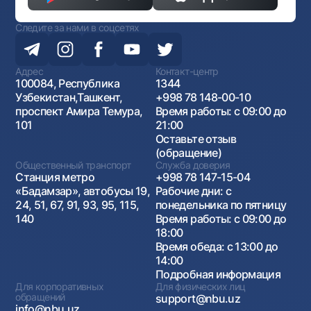
Следите за нами в соцсетях
Адрес
Контакт-центр
100084, Республика
1344
Узбекистан,Ташкент,
+998 78 148-00-10
проспект Амира Темура,
Время работы: с 09:00 до
101
21:00
Оставьте отзыв
(обращение)
Общественный транспорт
Служба доверия
Станция метро
+998 78 147-15-04
«Бадамзар», автобусы 19,
Рабочие дни: с
24, 51, 67, 91, 93, 95, 115,
понедельника по пятницу
140
Время работы: с 09:00 до
18:00
Время обеда: с 13:00 до
14:00
Подробная информация
Для корпоративных
Для физических лиц
обращений
support@nbu.uz
info@nbu.uz