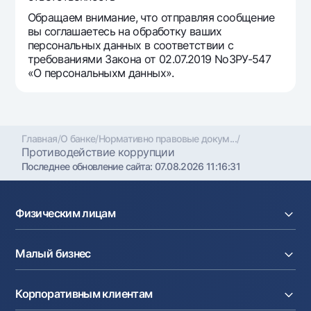
Обращаем внимание, что отправляя сообщение
вы соглашаетесь на обработку ваших
персональных данных в соответствии с
требованиями Закона от 02.07.2019 NoЗРУ-547
«О персональныхм данных».
Главная
/
О банке
/
Нормативно правовые докум...
/
Противодействие коррупции
Последнее обновление сайта:
07.08.2026 11:16:31
Физическим лицам
Кредиты
Малый бизнес
Вклады
Карты
Расчетный счет
Курсы валют
Корпоративным клиентам
Кредиты
Денежные переводы