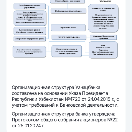
Путешественнику
National Green
До востребования USD
UzCard/HUMO
Эскроу-cчёт
Для всех USD
Visa
Золотой депозит
Тарифы
Visa FIFA
Золотые слитки от НБУ
Mastercard
Акции
Серебряный депозит
Зарплатные
Мобильное приложение Milliy
Garmin pay
Часто задаваемые вопросы
Ищите по сайту
Организационная структура Узнацбанка
составлена на основании Указа Президента
Республики Узбекистан №4720 от 24.04.2015 г., с
учетом требований к Банковской деятельности.
Найти
Полезные ссылки
Организационная структура банка утверждена
Часто задаваемые вопросы
Протоколом общего собрания акционеров №22
от 25.01.2024 г.
Пресс-центр