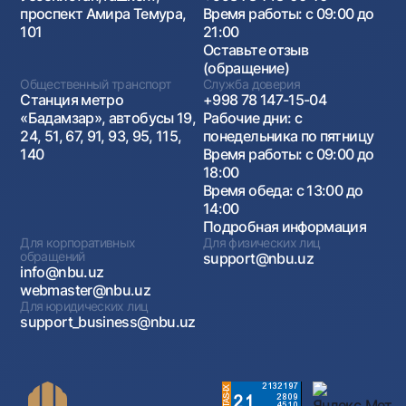
проспект Амира Темура,
Время работы: с 09:00 до
101
21:00
Оставьте отзыв
(обращение)
Общественный транспорт
Служба доверия
Станция метро
+998 78 147-15-04
«Бадамзар», автобусы 19,
Рабочие дни: с
24, 51, 67, 91, 93, 95, 115,
понедельника по пятницу
140
Время работы: с 09:00 до
18:00
Время обеда: с 13:00 до
14:00
Подробная информация
Для корпоративных
Для физических лиц
обращений
support@nbu.uz
info@nbu.uz
webmaster@nbu.uz
Для юридических лиц
support_business@nbu.uz