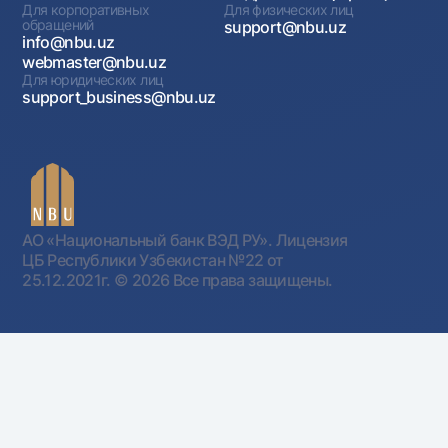
Для корпоративных
Для физических лиц
обращений
support@nbu.uz
info@nbu.uz
webmaster@nbu.uz
Для юридических лиц
support_business@nbu.uz
АО «Национальный банк ВЭД РУ». Лицензия
ЦБ Республики Узбекистан №22 от
25.12.2021г.
© 2026 Все права защищены.