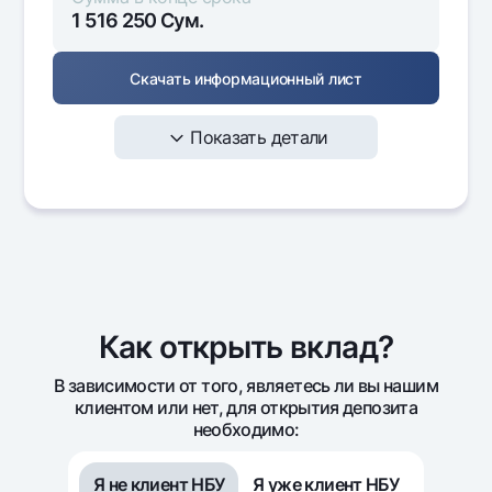
1 516 250
Сум.
Скачать информационный лист
Показать детали
Месяц
Сумма
Начисленные
Поп
вклада
проценты
1 500 000
16 250
1
Как открыть вклад?
1 500 000
16 250
В зависимости от того, являетесь ли вы нашим
клиентом или нет, для открытия депозита
необходимо:
Я не клиент НБУ
Я уже клиент НБУ