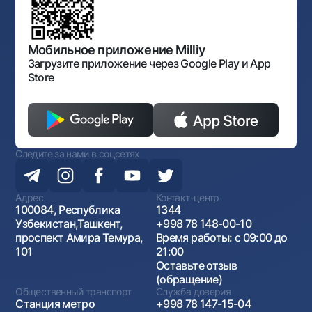
Нормативно-правовые документы
Порядок и режим работы НБУ
Открытые данные
Антимонопольный комплаенс
Мобильное приложение Milliy
Загрузите приложение через Google Play и App
Store
Следите за нами в соцсетях
Адрес
Контакт-центр
100084, Республика
1344
Узбекистан,Ташкент,
+998 78 148-00-10
проспект Амира Темура,
Время работы: с 09:00 до
101
21:00
Оставьте отзыв
(обращение)
Общественный транспорт
Служба доверия
Станция метро
+998 78 147-15-04