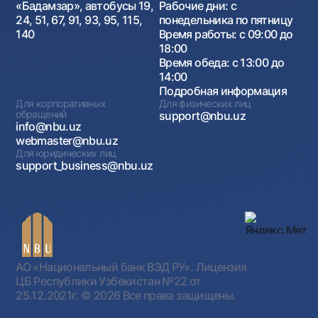
«Бадамзар», автобусы 19,
Рабочие дни: с
24, 51, 67, 91, 93, 95, 115,
понедельника по пятницу
140
Время работы: с 09:00 до
18:00
Время обеда: с 13:00 до
14:00
Подробная информация
Для корпоративных
Для физических лиц
обращений
support@nbu.uz
info@nbu.uz
webmaster@nbu.uz
Для юридических лиц
support_business@nbu.uz
АО «Национальный банк ВЭД РУ». Лицензия
ЦБ Республики Узбекистан №22 от
25.12.2021г.
© 2026 Все права защищены.