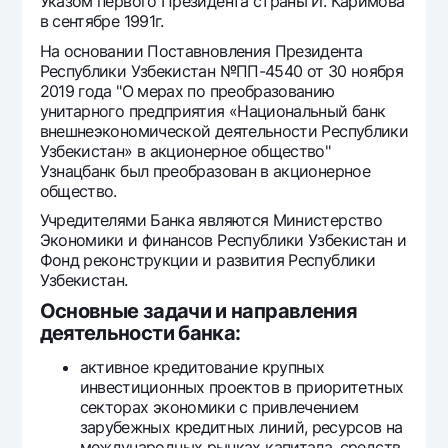
Путешественнику
Указом первого Президента страны И. Каримова
National Green
До востребования USD
в сентябре 1991г.
UzCard/HUMO
Эскроу-cчёт
Для всех USD
На основании Поставновления Президента
Visa
Республики Узбекистан №ПП-4540 от 30 ноября
Золотой депозит
Тарифы
Visa FIFA
2019 года "О мерах по преобразованию
Золотые слитки от НБУ
унитарного предприятия «Национальный банк
Mastercard
Акции
внешнеэкономической деятельности Республики
Серебряный депозит
Зарплатные
Узбекистан» в акционерное общество"
Узнацбанк был преобразован в акционерное
Мобильное приложение Milliy
Garmin pay
общество.
Часто задаваемые вопросы
Учредителями Банка являются Министерство
Экономики и финансов Республики Узбекистан и
Фонд реконструкции и развития Республики
Ищите по сайту
Узбекистан.
Основные задачи и направления
деятельности банка:
активное кредитование крупных
Найти
Полезные ссылки
инвестиционных проектов в приоритетных
Часто задаваемые вопросы
секторах экономики с привлечением
зарубежных кредитных линий, ресурсов на
Пресс-центр
международных рынках капитала, средств