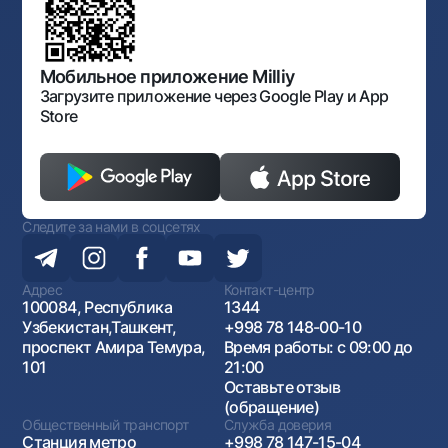
Нормативно-правовые документы
Порядок и режим работы НБУ
Открытые данные
Антимонопольный комплаенс
Мобильное приложение Milliy
Загрузите приложение через Google Play и App
Store
Следите за нами в соцсетях
Адрес
Контакт-центр
100084, Республика
1344
Узбекистан,Ташкент,
+998 78 148-00-10
проспект Амира Темура,
Время работы: с 09:00 до
101
21:00
Оставьте отзыв
(обращение)
Общественный транспорт
Служба доверия
Станция метро
+998 78 147-15-04