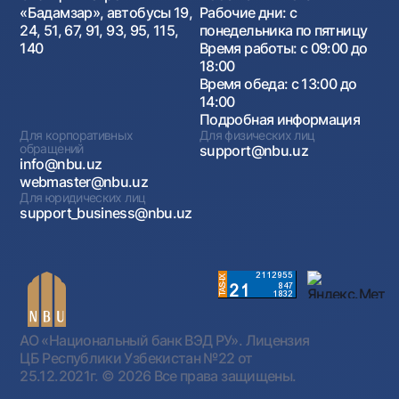
«Бадамзар», автобусы 19,
Рабочие дни: с
24, 51, 67, 91, 93, 95, 115,
понедельника по пятницу
140
Время работы: с 09:00 до
18:00
Время обеда: с 13:00 до
14:00
Подробная информация
Для корпоративных
Для физических лиц
обращений
support@nbu.uz
info@nbu.uz
webmaster@nbu.uz
Для юридических лиц
support_business@nbu.uz
АО «Национальный банк ВЭД РУ». Лицензия
ЦБ Республики Узбекистан №22 от
25.12.2021г.
© 2026 Все права защищены.