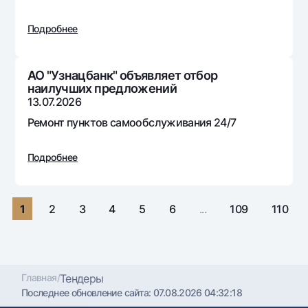
Путешественнику
National Green
До востребования USD
UzCard/HUMO
Эскроу-cчёт
Подробнее
Для всех USD
Visa
Золотой депозит
Тарифы
Visa FIFA
Золотые слитки от НБУ
АО "Узнацбанк" объявляет отбор
Mastercard
Акции
наилучших предложений
Серебряный депозит
13.07.2026
Зарплатные
Мобильное приложение Milliy
Ремонт пунктов самообслуживания 24/7
Garmin pay
Часто задаваемые вопросы
Подробнее
Ищите по сайту
1
2
3
4
5
6
...
109
110
Найти
Полезные ссылки
Часто задаваемые вопросы
Главная
/
Тендеры
Последнее обновление сайта:
07.08.2026 04:32:18
Пресс-центр