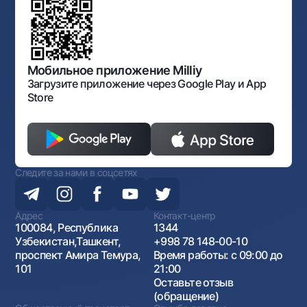
Согласие на обработку персональных данных
Фирменный стиль
документов
Галерея изобразительного искусства Узбекистана
Карта сайта
Нормативно-правовые документы
Порядок и режим работы НБУ
Открытые данные
Антимонопольный комплаенс
Мобильное приложение Milliy
Загрузите приложение через Google Play и App
Store
Следите за нами в соцсетях
Адрес
Контакт-центр
100084, Республика
1344
Узбекистан,Ташкент,
+998 78 148-00-10
проспект Амира Темура,
Время работы: с 09:00 до
101
21:00
Оставьте отзыв
(обращение)