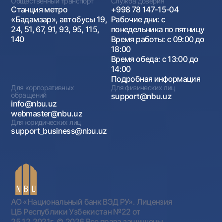
Общественный транспорт
Служба доверия
Станция метро
+998 78 147-15-04
«Бадамзар», автобусы 19,
Рабочие дни: с
24, 51, 67, 91, 93, 95, 115,
понедельника по пятницу
140
Время работы: с 09:00 до
18:00
Время обеда: с 13:00 до
14:00
Подробная информация
Для корпоративных
Для физических лиц
обращений
support@nbu.uz
info@nbu.uz
webmaster@nbu.uz
Для юридических лиц
support_business@nbu.uz
АО «Национальный банк ВЭД РУ». Лицензия
ЦБ Республики Узбекистан №22 от
25.12.2021г.
© 2026 Все права защищены.