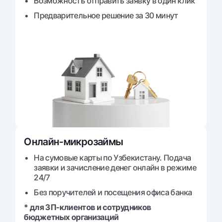
Возможность отправить заявку в один клик
Офисы и банкоматы
Предварительное решение за 30 минут
Согласие на обработку персональных данных
Следите за нами в соцсетях
Контакт-центр
+998 78 148-00-10
1344
Онлайн-микрозаймы
На сумовые карты по Узбекистану. Подача
заявки и зачисление денег онлайн в режиме
24/7
Без поручителей и посещения офиса банка
* для ЗП-клиентов и сотрудников
бюджетных организаций