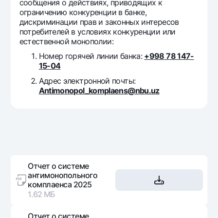
Путешественнику
National Green
сообщения о действиях, приводящих к
До востребования USD
ограничению конкуренции в банке,
UzCard/HUMO
Эскроу-cчёт
дискриминации прав и законных интересов
Для всех USD
Visa
потребителей в условиях конкуренции или
Золотой депозит
Тарифы
естественной монополии:
Visa FIFA
Золотые слитки от НБУ
Номер горячей линии банка:
+998 78 147-
Mastercard
Акции
15-04
Серебряный депозит
Зарплатные
Адрес электронной почты:
Мобильное приложение Milliy
Garmin pay
Antimonopol_komplaens@nbu.uz
Часто задаваемые вопросы
Ищите по сайту
Отчет о системе
антимонопольного
комплаенса 2025
Найти
Полезные ссылки
1.62 МБ
Часто задаваемые вопросы
Пресс-центр
Отчет о системе