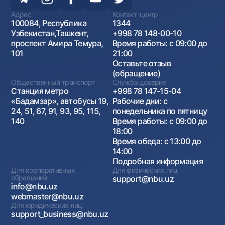
Адрес
Контакт-центр
100084, Республика
1344
Узбекистан,Ташкент,
+998 78 148-00-10
проспект Амира Темура,
Время работы: с 09:00 до
101
21:00
Оставьте отзыв
(обращение)
Общественный транспорт
Служба доверия
Станция метро
+998 78 147-15-04
«Бадамзар», автобусы 19,
Рабочие дни: с
24, 51, 67, 91, 93, 95, 115,
понедельника по пятницу
140
Время работы: с 09:00 до
18:00
Время обеда: с 13:00 до
14:00
Подробная информация
Для корпоративных
Для физических лиц
обращений
support@nbu.uz
info@nbu.uz
webmaster@nbu.uz
Для юридических лиц
support_business@nbu.uz