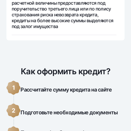
расчетной величины предоставляются под
поручительство третьего лица или по полису
38 964
11 871
27 
страхования риска невозврата кредита,
17
кредиты на более высокие суммы выделяются
под залог имущества
38 964
11 374
27 
18
38 964
10 868
28 
19
38 964
10 353
28 
20
Как оформить кредит?
38 964
9 828
29 
21
1
Рассчитайте сумму кредита на сайте
38 964
9 294
29 
22
2
Подготовьте необходимые документы
38 964
8 750
30 
23