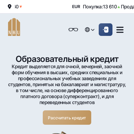
11 960
Покупка:
13 610
Продаж
▼
EUR
▲
Онлайн-банк
Частным клиентам (Milliy)
Частным клиентам (Milliy
O'zbek
O'zbek
Обычная версия
Физическим лицам
Малому бизнесу
Корпоративным клие
Для бизнеса (iBank)
Для бизнеса (iBank)
English
English
Черно-белая версия
Образовательный кредит
Персональный кабинет
Персональный кабинет
Кредит выделяется для очной, вечерней, заочной
Физическим лицам
Включить озвучивание
форм обучения в высших, средних специальных и
профессиональных учебных заведениях для
Кредиты
студентов, принятых на бакалавриат и магистратуру,
Ипотека
в том числе, на основе дифференцированного
Вклады
платного договора (суперконтракт), и для
Автокредит
переведенных студентов
Для всех
Карты
Микрозайм
До востребования
Бесплатные
Образовательный кредит
Рассчитать кредит
Денежные переводы
Евро
Премиальные
Овердрафт
Возможно все
Курсы валют