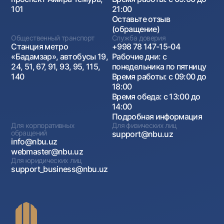
101
21:00
Оставьте отзыв
(обращение)
Общественный транспорт
Служба доверия
Станция метро
+998 78 147-15-04
«Бадамзар», автобусы 19,
Рабочие дни: с
24, 51, 67, 91, 93, 95, 115,
понедельника по пятницу
140
Время работы: с 09:00 до
18:00
Время обеда: с 13:00 до
14:00
Подробная информация
Для корпоративных
Для физических лиц
обращений
support@nbu.uz
info@nbu.uz
webmaster@nbu.uz
Для юридических лиц
support_business@nbu.uz