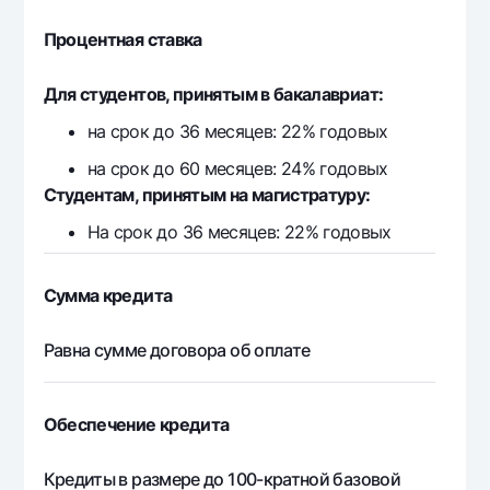
38 964
15 536
23 
9
Процентная ставка
38 964
15 106
23 
Для студентов, принятым в бакалавриат:
10
на срок до 36 месяцев: 22% годовых
38 964
14 669
24 
11
на срок до 60 месяцев: 24% годовых
Студентам, принятым на магистратуру:
38 964
14 223
24 
12
На срок до 36 месяцев: 22% годовых
38 964
13 770
25 
13
Сумма кредита
38 964
13 308
25 
Равна сумме договора об оплате
14
38 964
12 837
26 
15
Обеспечение кредита
38 964
12 358
26 
Кредиты в размере до 100-кратной базовой
16