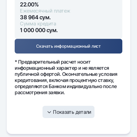
22.00%
Ежемесячный платеж
38 964
сум.
Сумма кредита
1 000 000
сум.
Скачать информационный лист
* Предварительный расчет носит
информационный характер и не является
публичной офертой. Окончательные условия
кредитования, включая процентную ставку,
определяются Банком индивидуально после
рассмотрения заявки.
Показать детали
Месяц
Ежемесячный
Проценты
Осн
платеж
дол
18 333
18 333
0