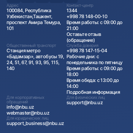
Адрес
Контакт-центр
100084, Республика
1344
Узбекистан,Ташкент,
+998 78 148-00-10
проспект Амира Темура,
Время работы: с 09:00 до
101
21:00
Оставьте отзыв
(обращение)
Общественный транспорт
Служба доверия
Станция метро
+998 78 147-15-04
«Бадамзар», автобусы 19,
Рабочие дни: с
24, 51, 67, 91, 93, 95, 115,
понедельника по пятницу
140
Время работы: с 09:00 до
18:00
Время обеда: с 13:00 до
14:00
Подробная информация
Для корпоративных
Для физических лиц
обращений
support@nbu.uz
info@nbu.uz
webmaster@nbu.uz
Для юридических лиц
support_business@nbu.uz