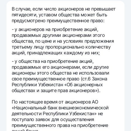
Путешественнику
National Green
До востребования USD
В случае, если число акционеров не превышает
UzCard/HUMO
Эскроу-cчёт
Для всех USD
пятидесяти, уставом общества может быть
Visa
предусмотрено преимущественное право:
Золотой депозит
Тарифы
Visa FIFA
- у акционеров на приобретение акций,
Золотые слитки от НБУ
продаваемых другими акционерами этого
Mastercard
Акции
Серебряный депозит
общества, по цене и на условиях предложения
Зарплатные
третьему лицу пропорционально количеству
Мобильное приложение Milliy
акций, принадлежащих каждому из них;
Garmin pay
- у общества на приобретение акций,
Часто задаваемые вопросы
продаваемых его акционерами, если другие
акционеры этого общества не использовали
свое преимущественное право (ст.6 Закона
Ищите по сайту
Республики Узбекистан «Об акционерных
обществах и защите прав акционеров»).
По настоящее время от акционеров АО
«Национальный банк внешнеэкономической
Найти
Полезные ссылки
деятельности Республики Узбекистан» не
Часто задаваемые вопросы
поступало заявок для осуществления
преимущественного права на приобретение
Пресс-центр