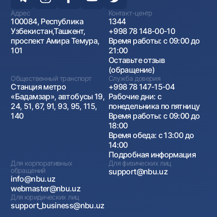
Адрес
Контакт-центр
100084, Республика
1344
Узбекистан,Ташкент,
+998 78 148-00-10
проспект Амира Темура,
Время работы: с 09:00 до
101
21:00
Оставьте отзыв
(обращение)
Общественный транспорт
Служба доверия
Станция метро
+998 78 147-15-04
«Бадамзар», автобусы 19,
Рабочие дни: с
24, 51, 67, 91, 93, 95, 115,
понедельника по пятницу
140
Время работы: с 09:00 до
18:00
Время обеда: с 13:00 до
14:00
Подробная информация
Для корпоративных
Для физических лиц
обращений
support@nbu.uz
info@nbu.uz
webmaster@nbu.uz
Для юридических лиц
support_business@nbu.uz