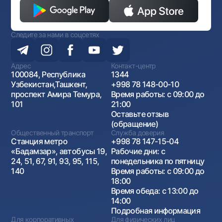
Следите за нами в соцсетях
Адрес
Контакт-центр
100084, Республика
1344
Узбекистан,Ташкент,
+998 78 148-00-10
проспект Амира Темура,
Время работы: с 09:00 до
101
21:00
Оставьте отзыв
(обращение)
Общественный транспорт
Служба доверия
Станция метро
+998 78 147-15-04
«Бадамзар», автобусы 19,
Рабочие дни: с
24, 51, 67, 91, 93, 95, 115,
понедельника по пятницу
140
Время работы: с 09:00 до
18:00
Время обеда: с 13:00 до
14:00
Подробная информация
Для корпоративных
Для физических лиц