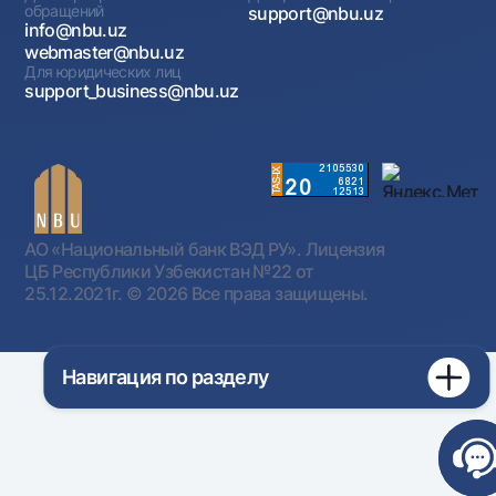
обращений
support@nbu.uz
info@nbu.uz
webmaster@nbu.uz
Для юридических лиц
support_business@nbu.uz
АО «Национальный банк ВЭД РУ». Лицензия
ЦБ Республики Узбекистан №22 от
25.12.2021г.
© 2026 Все права защищены.
Навигация по разделу