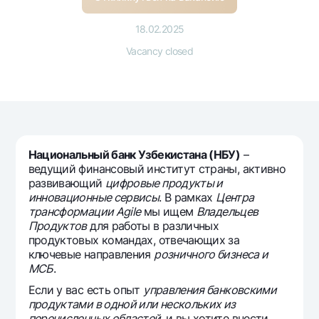
For travelers
National Green
Everything is possible
UzCard/HUMO
Escrow account
18.02.2025
Demand USD
Visa
Vacancy closed
Dlya vseh USD
Tariffs
Visa FIFA
Gold deposit
Mastercard
Promotions
Gold Bullion by NBU
Salary
Silver deposit
Mobile application Milliy
Garmin pay
FAQ
Национальный банк Узбекистана (НБУ)
–
ведущий финансовый институт страны, активно
развивающий
цифровые продукты и
Ищите по сайту
инновационные сервисы
. В рамках
Центра
трансформации Agile
мы ищем
Владельцев
Продуктов
для работы в различных
продуктовых командах, отвечающих за
ключевые направления
розничного бизнеса и
МСБ
.
Search
Helpful links
FAQ
Если у вас есть опыт
управления банковскими
продуктами в одной или нескольких из
Press Center
перечисленных областей,
и вы хотите внести