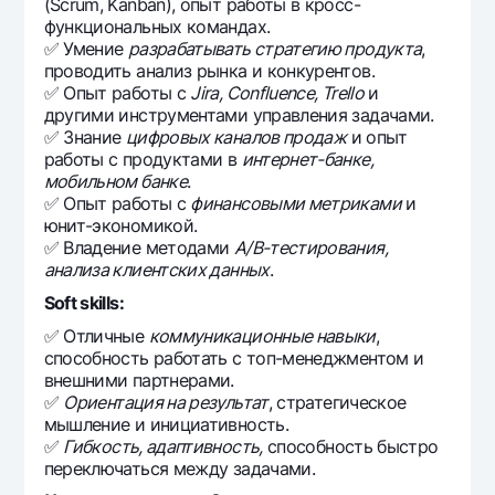
(Scrum, Kanban), опыт работы в кросс-
функциональных командах.
✅ Умение
разрабатывать стратегию продукта
,
проводить анализ рынка и конкурентов.
✅ Опыт работы с
Jira, Confluence, Trello
и
другими инструментами управления задачами.
✅ Знание
цифровых каналов продаж
и опыт
работы с продуктами в
интернет-банке,
мобильном банке
.
✅ Опыт работы с
финансовыми метриками
и
юнит-экономикой.
✅ Владение методами
A/B-тестирования,
анализа клиентских данных
.
Soft skills:
✅ Отличные
коммуникационные навыки
,
способность работать с топ-менеджментом и
внешними партнерами.
✅
Ориентация на результат
, стратегическое
мышление и инициативность.
✅
Гибкость, адаптивность,
способность быстро
переключаться между задачами.