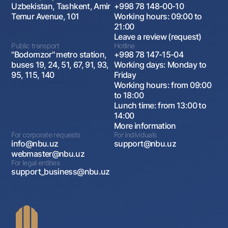
Uzbekistan, Tashkent, Amir
+998 78 148-00-10
Temur Avenue, 101
Working hours: 09:00 to
21:00
Leave a review (request)
Public transport
Hotline
"Bodomzor" metro station,
+998 78 147-15-04
buses 19, 24, 51, 67, 91, 93,
Working days: Monday to
95, 115, 140
Friday
Working hours: from 09:00
to 18:00
Lunch time: from 13:00 to
14:00
More information
For corporate requests
For individuals
info@nbu.uz
support@nbu.uz
webmaster@nbu.uz
For legal entities
support_business@nbu.uz