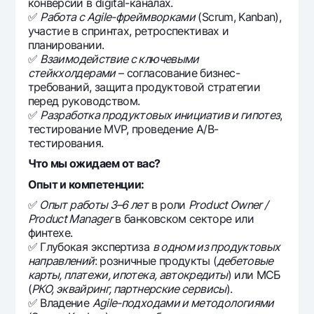
конверсии в digital-каналах.
✅
Работа с Agile-фреймворками
(Scrum, Kanban),
участие в спринтах, ретроспективах и
планировании.
✅
Взаимодействие с ключевыми
стейкхолдерами
– согласование бизнес-
требований, защита продуктовой стратегии
перед руководством.
✅
Разработка продуктовых инициатив и гипотез
,
тестирование MVP, проведение A/B-
тестирования.
Что мы ожидаем от вас?
Опыт и компетенции:
✅
Опыт работы 3–6 лет
в роли
Product Owner /
Product Manager
в банковском секторе или
финтехе.
✅ Глубокая экспертиза
в одном из продуктовых
направлений
: розничные продукты (
дебетовые
карты, платежи, ипотека, автокредиты
) или МСБ
(
РКО, эквайринг, партнерские сервисы
).
✅ Владение
Agile-подходами и методологиями