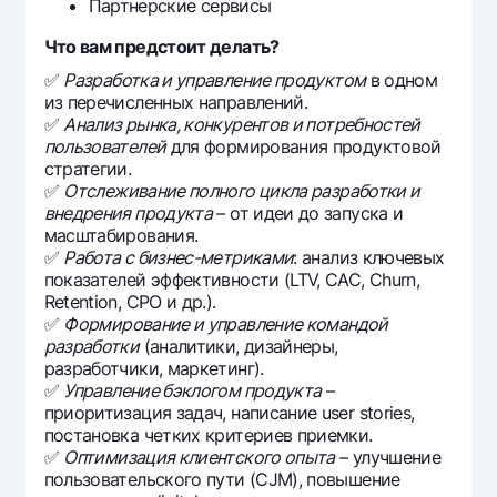
Партнерские сервисы
Что вам предстоит делать?
✅
Разработка и управление продуктом
в одном
из перечисленных направлений.
✅
Анализ рынка, конкурентов и потребностей
пользователей
для формирования продуктовой
стратегии.
✅
Отслеживание полного цикла разработки и
внедрения продукта
– от идеи до запуска и
масштабирования.
✅
Работа с бизнес-метриками
: анализ ключевых
показателей эффективности (LTV, CAC, Churn,
Retention, CPO и др.).
✅
Формирование и управление командой
разработки
(аналитики, дизайнеры,
разработчики, маркетинг).
✅​​​​​​​
Управление бэклогом продукта
–
приоритизация задач, написание user stories,
постановка четких критериев приемки.
✅
Оптимизация клиентского опыта
– улучшение
пользовательского пути (CJM), повышение