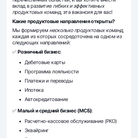
Offices and ATMs
вклад в развитие
гибких и эффективных
продуктовых команд
, эта вакансия для вас!
Consent for processing personal data
Какие продуктовые направления открыты?
Follow us on social networks
Мы формируем
несколько продуктовых команд
,
каждая из которых сосредоточена на одном из
следующих направлений:
Contact center
+998 78 148-00-10
1344
✅
Розничный бизнес
:
Дебетовые карты
Программа лояльности
Платежи и переводы
Ипотека
Автокредитование
✅
Малый и средний бизнес (МСБ)
:
Расчетно-кассовое обслуживание (РКО)
Эквайринг