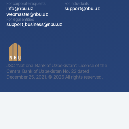
For corporate requests
For individuals
info@nbu.uz
support@nbu.uz
webmaster@nbu.uz
For legal entities
support_business@nbu.uz
JSC "National Bank of Uzbekistan". License of the
Central Bank of Uzbekistan No. 22 dated
December 25, 2021.
© 2026 All rights reserved.