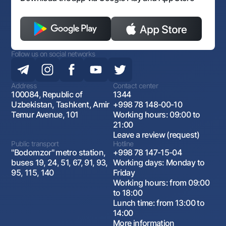
Follow us on social networks
Address
Contact center
100084, Republic of
1344
Uzbekistan, Tashkent, Amir
+998 78 148-00-10
Temur Avenue, 101
Working hours: 09:00 to
21:00
Leave a review (request)
Public transport
Hotline
"Bodomzor" metro station,
+998 78 147-15-04
buses 19, 24, 51, 67, 91, 93,
Working days: Monday to
95, 115, 140
Friday
Working hours: from 09:00
to 18:00
Lunch time: from 13:00 to
14:00
More information