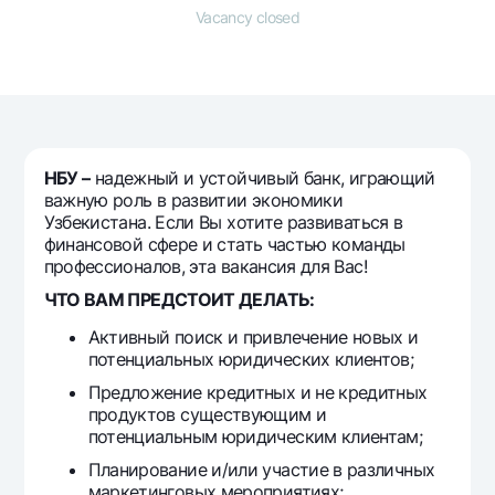
For travelers
National Green
Everything is possible
Vacancy closed
UzCard/HUMO
Escrow account
Demand USD
Visa
Dlya vseh USD
Tariffs
Visa FIFA
Gold deposit
Mastercard
Promotions
Gold Bullion by NBU
Salary
НБУ –
надежный и устойчивый банк, играющий
Silver deposit
Mobile application Milliy
Garmin pay
важную роль в развитии экономики
Узбекистана. Если Вы хотите развиваться в
FAQ
финансовой сфере и стать частью команды
профессионалов, эта вакансия для Вас!
ЧТО ВАМ ПРЕДСТОИТ ДЕЛАТЬ:
Ищите по сайту
Активный поиск и привлечение новых и
потенциальных юридических клиентов;
Предложение кредитных и не кредитных
продуктов существующим и
Search
Helpful links
потенциальным юридическим клиентам;
FAQ
Планирование и/или участие в различных
Press Center
маркетинговых мероприятиях;