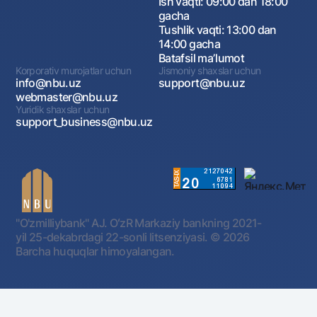
Ish vaqti: 09:00 dan 18:00
gacha
Tushlik vaqti: 13:00 dan
14:00 gacha
Batafsil maʼlumot
Korporativ murojatlar uchun
Jismoniy shaxslar uchun
info@nbu.uz
support@nbu.uz
webmaster@nbu.uz
Yuridik shaxslar uchun
support_business@nbu.uz
"O'zmilliybank" AJ. OʻzR Markaziy bankning 2021-
yil 25-dekabrdagi 22-sonli litsenziyasi.
© 2026
Barcha huquqlar himoyalangan.