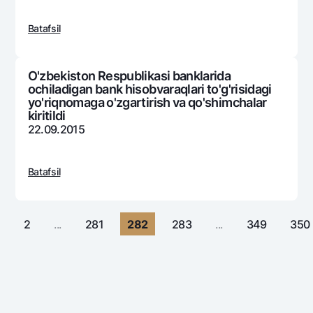
Sayohatchiga
National Green
Yevro
UzCard/HUMO
Eskrou hisobvarag‘i
Batafsil
Hamma uchun USD uchun
Visa
Talab qilib olinguncha USD
Tariflar
Visa FIFA
Oltin omonat
O'zbekiston Respublikasi banklarida
Mastercard
ochiladigan bank hisobvaraqlari to'g'risidagi
Aksiyalar
NBU’dan oltin quymalar
yo'riqnomaga o'zgartirish va qo'shimchalar
Ish haqi
kiritildi
Kumush omonat
Milliy mobil ilovasi
Garmin pay
22.09.2015
Ko'p beriladigan savollar
Batafsil
Sayt bo‘yicha qidiring
2
...
281
282
283
...
349
350
Qidirish
Foydali havolalar
Ko'p beriladigan savollar
Matbuot markazi