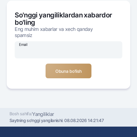
Ofis va bankomatlar
So'nggi yangiliklardan xabardor
Shaxsiy ma'lumotlarni qayta ishlashga rozilik berish
bo'ling
Bizni ijtimoiy tarmoqlarda kuzatib boring
Eng muhim xabarlar va xech qanday
spamsiz
Aloqa markazi
Email
+998 78 148-00-10
1344
Bosh sahifa
/
Yangiliklar
Saytning so'nggi yangilanishi:
08.08.2026 14:21:47