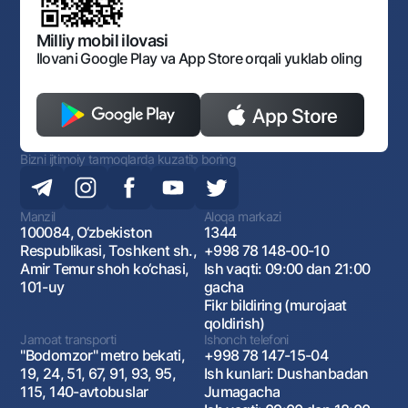
Bankining ish tartibi va rejimi
Ochiq ma'lumotlar
Monopoliyaga qarshi komplaens
Milliy mobil ilovasi
Ilovani Google Play va App Store orqali yuklab oling
Bizni ijtimoiy tarmoqlarda kuzatib boring
Manzil
Aloqa markazi
100084, O‘zbekiston
1344
Respublikasi, Toshkent sh.,
+998 78 148-00-10
Amir Temur shoh ko‘chasi,
Ish vaqti: 09:00 dan 21:00
101-uy
gacha
Fikr bildiring (murojaat
qoldirish)
Jamoat transporti
Ishonch telefoni
"Bodomzor" metro bekati,
+998 78 147-15-04
19, 24, 51, 67, 91, 93, 95,
Ish kunlari: Dushanbadan
115, 140-avtobuslar
Jumagacha