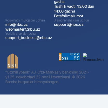
gacha
Tushlik vaqti: 13:00 dan
14:00 gacha
Batafsil maʼlumot
Korporativ murojatlar uchun
Jismoniy shaxslar uchun
info@nbu.uz
support@nbu.uz
webmaster@nbu.uz
Yuridik shaxslar uchun
support_business@nbu.uz
"O'zmilliybank" AJ. OʻzR Markaziy bankning 2021-
yil 25-dekabrdagi 22-sonli litsenziyasi.
© 2026
Barcha huquqlar himoyalangan.