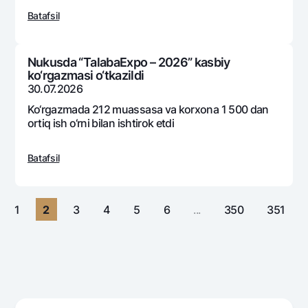
Sayohatchiga
National Green
Yevro
Batafsil
UzCard/HUMO
Eskrou hisobvarag‘i
Hamma uchun USD uchun
Visa
Talab qilib olinguncha USD
Tariflar
Nukusda “TalabaExpo – 2026” kasbiy
Visa FIFA
Oltin omonat
ko‘rgazmasi o‘tkazildi
Mastercard
Aksiyalar
30.07.2026
NBU’dan oltin quymalar
Ish haqi
Ko‘rgazmada 212 muassasa va korxona 1 500 dan
Kumush omonat
Milliy mobil ilovasi
ortiq ish o‘rni bilan ishtirok etdi
Garmin pay
Ko'p beriladigan savollar
Batafsil
Sayt bo‘yicha qidiring
1
2
3
4
5
6
...
350
351
Qidirish
Foydali havolalar
Ko'p beriladigan savollar
Matbuot markazi