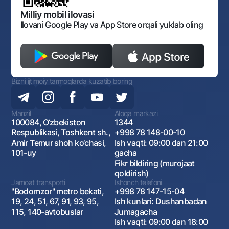
Ochiq ma'lumotlar
Monopoliyaga qarshi komplaens
Milliy mobil ilovasi
Ilovani Google Play va App Store orqali yuklab oling
Bizni ijtimoiy tarmoqlarda kuzatib boring
Manzil
Aloqa markazi
100084, O‘zbekiston
1344
Respublikasi, Toshkent sh.,
+998 78 148-00-10
Amir Temur shoh ko‘chasi,
Ish vaqti: 09:00 dan 21:00
101-uy
gacha
Fikr bildiring (murojaat
qoldirish)
Jamoat transporti
Ishonch telefoni
"Bodomzor" metro bekati,
+998 78 147-15-04
19, 24, 51, 67, 91, 93, 95,
Ish kunlari: Dushanbadan
115, 140-avtobuslar
Jumagacha
Ish vaqti: 09:00 dan 18:00