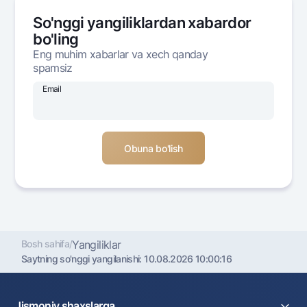
Ofis va bankomatlar
So'nggi yangiliklardan xabardor
Shaxsiy ma'lumotlarni qayta ishlashga rozilik berish
bo'ling
Eng muhim xabarlar va xech qanday
Bizni ijtimoiy tarmoqlarda kuzatib boring
spamsiz
Email
Aloqa markazi
+998 78 148-00-10
1344
Bosh sahifa
/
Yangiliklar
Saytning so'nggi yangilanishi:
10.08.2026 10:00:16
Jismoniy shaxslarga