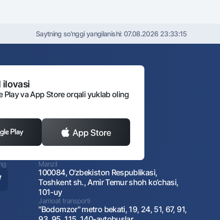
Saytning so'nggi yangilanishi:
07.08.2026 23:33:15
 ilovasi
e Play va App Store orqali yuklab oling
ing
Manzil
100084, O‘zbekiston Respublikasi,
Toshkent sh., Amir Temur shoh ko‘chasi,
101-uy
Jamoat transporti
"Bodomzor" metro bekati, 19, 24, 51, 67, 91,
93, 95, 115, 140-avtobuslar