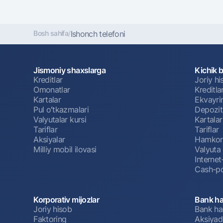
Bosh sahifa
/
Ishonch telefoni
Jismoniy shaxslarga
Kichik 
Kreditlar
Joriy h
Omonatlar
Kreditla
Kartalar
Ekvayri
Pul oʻtkazmalari
Depozit
Valyutalar kursi
Kartalar
Tariflar
Tariflar
Aksiyalar
Hamkorl
Milliy mobil ilovasi
Valyuta 
Interne
Cash-po
Korporativ mijozlar
Bank ha
Joriy hisob
Bank ha
Faktoring
Aksiyado