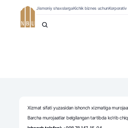
Jismoniy shaxslarga
Kichik biznes uchun
Korporativ
Onlayn-bank
O'zbek
Jismoniy shaxslarga (Milliy)
English
Oddiy versiya
Jismoniy shaxslarga
Biznes uchun (iBank)
Русский
Oq-qora versiya
Shaxsiy kabinet
Ovozni yoqish
Kreditlar
Ipoteka
Avtokredit
Mikroqarz
Ta’lim krеditi
Overdraft
Xizmat sifati yuzasidan ishonch xizmatiga murojaat 
National Green
Barcha murojaatlar belgilangan tartibda ko‘rib chiqi
Ishonch telefoni:
+998 78 147-15-04