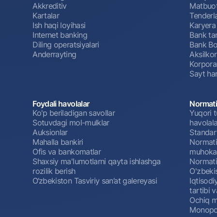
Akkreditiv
Matbuot
Kartalar
Tenderl
Ish haqi loyihasi
Karyera
Internet banking
Bank tar
Diling operatsiyalari
Bank Bo
Anderrayting
Aksilko
Korpora
Sayt har
Foydali havolalar
Normati
Ko'p beriladigan savollar
Yuqori t
Sotuvdagi mol-mulklar
havolala
Auksionlar
Standar
Mahalla bankiri
Normativ
Ofis va bankomatlar
muhokam
Shaxsiy ma'lumotlarni qayta ishlashga
Normativ
rozilik berish
O'zbeki
O‘zbekiston Tasviriy san’at galereyasi
Iqtisodi
tartibi v
Ochiq m
Monopol