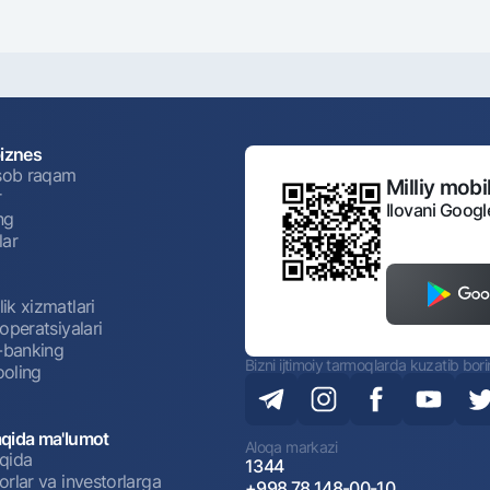
biznes
isob raqam
Milliy mobil
r
Ilovani Googl
ng
lar
ik xizmatlari
operatsiyalari
t-banking
Bizni ijtimoiy tarmoqlarda kuzatib bor
oling
qida ma'lumot
Aloqa markazi
qida
1344
rlar va investorlarga
+998 78 148-00-10