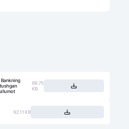
varag‘i
lovasi
a Bankning
89.75
b tushgan
KB
ma’lumot
92.11 KB