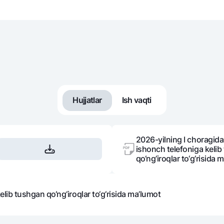
NBU’dan oltin quymalar
Garmin pay
Kumush omonat
Valyutalar kursi
Eskrou hisob
Aksiyalar
Milliy mobil i
Hujjatlar
Ish vaqti
2026-yilning I choragid
ishonch telefoniga keli
qo‘ng‘iroqlar to‘g‘risida 
omatlar
Shaxsiy ma'lumotlarni qayta ishlashga rozilik berish
ib tushgan qo‘ng‘iroqlar to‘g‘risida ma’lumot
Aloqa markazi
+998 78 148-00-10
1344