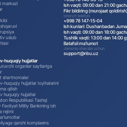
 markazi
Ish vaqti: 09:00 dan 21:00 gach
ar
Fikr bildiring (murojaat qoldirish
Ishonch telefoni
kibi
+998 78 147-15-04
shqaruvi
Ish kunlari: Dushanbadan Jum
rrupsiya
Ish vaqti: 09:00 dan 18:00 gach
tiv uslub
Tushlik vaqti: 13:00 dan 14:00 
itasi
Batafsil maʼlumot
Jismoniy shaxslar uchun
support@nbu.uz
v-huquqiy hujjatlar
uruvchi organlar saytlariga
r
t shartnomalar
-huquqiy hujjatlar loyihalarini
a qilish
 huquqiy hujjatlar
ston Respublikasi Tashqi
y Faoliyat Milliy Bankining ish
a rejimi
a'lumotlar
iyaga qarshi komplaens