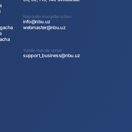
a
)
Korporativ murojatlar uchun
info@nbu.uz
agacha
webmaster@nbu.uz
a
gacha
Yuridik shaxslar uchun
support_business@nbu.uz