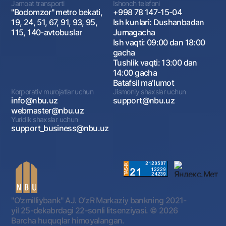
Jamoat transporti
Ishonch telefoni
"Bodomzor" metro bekati,
+998 78 147-15-04
19, 24, 51, 67, 91, 93, 95,
Ish kunlari: Dushanbadan
115, 140-avtobuslar
Jumagacha
Ish vaqti: 09:00 dan 18:00
gacha
Tushlik vaqti: 13:00 dan
14:00 gacha
Batafsil maʼlumot
Korporativ murojatlar uchun
Jismoniy shaxslar uchun
info@nbu.uz
support@nbu.uz
webmaster@nbu.uz
Yuridik shaxslar uchun
support_business@nbu.uz
"O'zmilliybank" AJ. OʻzR Markaziy bankning 2021-
yil 25-dekabrdagi 22-sonli litsenziyasi.
© 2026
Barcha huquqlar himoyalangan.