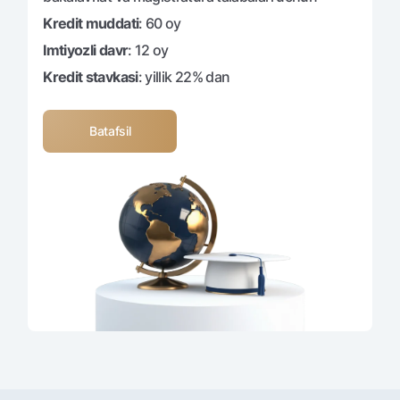
Ofis va bankomatlar
Kredit muddati
: 60 oy
Shaxsiy ma'lumotlarni qayta ishlashga rozilik berish
Imtiyozli davr
: 12 oy
Kredit stavkasi
: yillik 22% dan
Bizni ijtimoiy tarmoqlarda kuzatib boring
Aloqa markazi
Batafsil
+998 78 148-00-10
1344