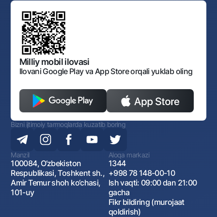
Standart shartnomalar
Ofis va bankomatlar
Aksilkorrupsiya
Normativ-huquqiy hujjatlar loyihalarini muhokama qilish
Shaxsiy ma'lumotlarni qayta ishlashga rozilik berish
Korporativ uslub
Normativ huquqiy hujjatlar
O‘zbekiston Tasviriy san’at galereyasi
Sayt haritasi
O'zbekiston Respublikasi Tashqi Iqtisodiy Faoliyat Milliy
Bankining ish tartibi va rejimi
Ochiq ma'lumotlar
Monopoliyaga qarshi komplaens
Milliy mobil ilovasi
Ilovani Google Play va App Store orqali yuklab oling
Bizni ijtimoiy tarmoqlarda kuzatib boring
Manzil
Aloqa markazi
100084, O‘zbekiston
1344
Respublikasi, Toshkent sh.,
+998 78 148-00-10
Amir Temur shoh ko‘chasi,
Ish vaqti: 09:00 dan 21:00
101-uy
gacha
Fikr bildiring (murojaat
qoldirish)