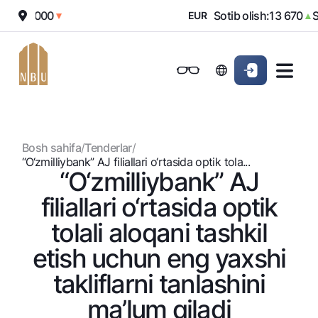
sh:
12 000
Sotib olish:
13 670
So
▼
EUR
▲
Onlayn-bank
Jismoniy shaxslarga (Milliy)
Jismoniy shaxslarga (Milliy
Oddiy versiya
Jismoniy shaxslarga
Kichik biznes uchun
Korporativ mijozl
Biznes uchun (iBank)
Biznes uchun (iBank)
Oq-qora versiya
Bosh sahifa
/
Tenderlar
/
Shaxsiy kabinet
Shaxsiy kabinet
Ovozni yoqish
Jismoniy shaxslarga
“O‘zmilliybank” AJ filiallari o‘rtasida optik tola...
“O‘zmilliybank” AJ
Kreditlar
filiallari o‘rtasida optik
Ipoteka
Omonatlar
tolali aloqani tashkil
Avtokredit
Hamma uchun
etish uchun eng yaxshi
Kartalar
Mikroqarz
Jozibali
takliflarni tanlashini
Bepul
Ta’lim krеditi
Pul oʻtkazmalari
Vozmojno vse
Premial
Overdraft
ma’lum qiladi
Talab qilib olinguncha
Valyutalar kursi