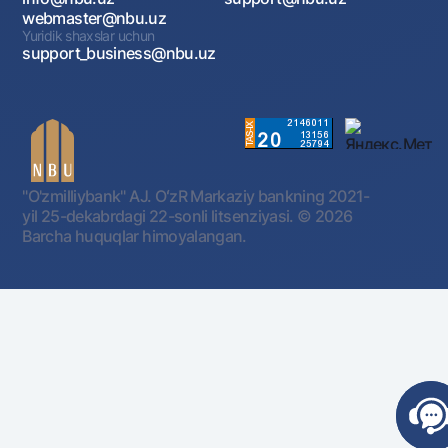
webmaster@nbu.uz
Yuridik shaxslar uchun
support_business@nbu.uz
"O'zmilliybank" AJ. OʻzR Markaziy bankning 2021-
yil 25-dekabrdagi 22-sonli litsenziyasi.
© 2026
Barcha huquqlar himoyalangan.