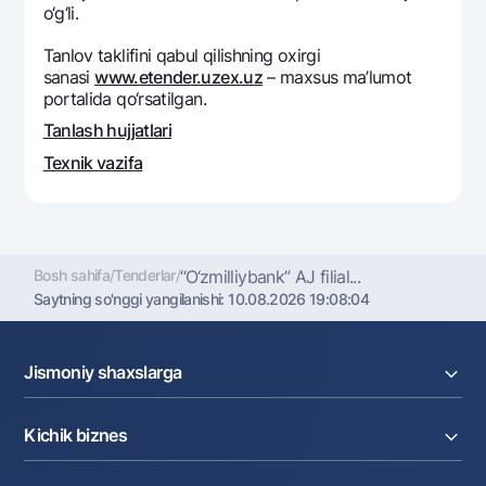
o‘g‘li.
Ofis va bankomatlar
Shaxsiy ma'lumotlarni qayta ishlashga rozilik berish
Tanlov taklifini qabul qilishning oxirgi
sanasi
www.etender.uzex.uz
– maxsus ma’lumot
portalida qo‘rsatilgan.
Bizni ijtimoiy tarmoqlarda kuzatib boring
Tanlash hujjatlari
Aloqa markazi
Texnik vazifa
+998 78 148-00-10
1344
Bosh sahifa
/
Tenderlar
/
“O‘zmilliybank” AJ filial...
Saytning so'nggi yangilanishi:
10.08.2026 19:08:04
Jismoniy shaxslarga
Kreditlar
Kichik biznes
Omonatlar
Kartalar
Joriy hisob raqam