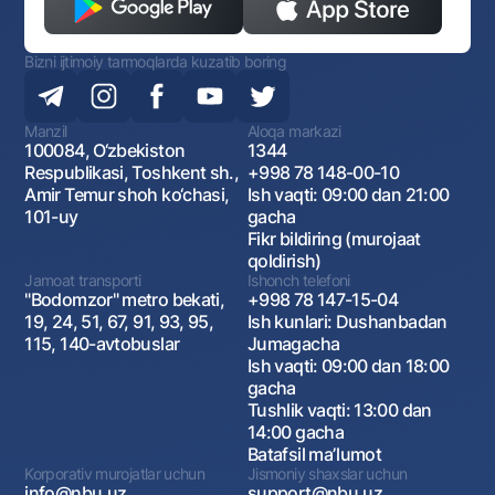
Bizni ijtimoiy tarmoqlarda kuzatib boring
Manzil
Aloqa markazi
100084, O‘zbekiston
1344
Respublikasi, Toshkent sh.,
+998 78 148-00-10
Amir Temur shoh ko‘chasi,
Ish vaqti: 09:00 dan 21:00
101-uy
gacha
Fikr bildiring (murojaat
qoldirish)
Jamoat transporti
Ishonch telefoni
"Bodomzor" metro bekati,
+998 78 147-15-04
19, 24, 51, 67, 91, 93, 95,
Ish kunlari: Dushanbadan
115, 140-avtobuslar
Jumagacha
Ish vaqti: 09:00 dan 18:00
gacha
Tushlik vaqti: 13:00 dan
14:00 gacha
Batafsil maʼlumot
Korporativ murojatlar uchun
Jismoniy shaxslar uchun
info@nbu.uz
support@nbu.uz