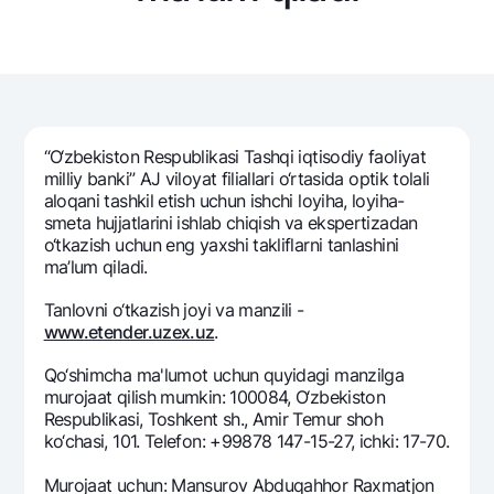
Sayohatchiga
National Green
Yevro
UzCard/HUMO
Eskrou hisobvarag‘i
Hamma uchun USD uchun
Visa
Talab qilib olinguncha USD
Tariflar
Visa Champion
Oltin omonat
Mastercard
Aksiyalar
NBU’dan oltin quymalar
“O‘zbekiston Respublikasi Tashqi iqtisodiy faoliyat
Ish haqi
milliy banki” AJ viloyat filiallari o‘rtasida optik tolali
Kumush omonat
Milliy mobil ilovasi
Garmin pay
aloqani tashkil etish uchun ishchi loyiha, loyiha-
smеta hujjatlarini ishlab chiqish va ekspеrtizadan
Ko'p beriladigan savollar
o‘tkazish uchun eng yaxshi takliflarni tanlashini
ma’lum qiladi.
Sayt bo‘yicha qidiring
Tanlovni o‘tkazish joyi va manzili -
www.etender.uzex.uz
.
Qo‘shimcha ma'lumot uchun quyidagi manzilga
murojaat qilish mumkin: 100084, O‘zbekiston
Qidirish
Respublikasi, Toshkent sh., Amir Temur shoh
Foydali havolalar
ko‘chasi, 101. Telefon: +99878 147-15-27, ichki: 17-70.
Ko'p beriladigan savollar
Matbuot markazi
Murojaat uchun: Mansurov Abduqahhor Raxmatjon