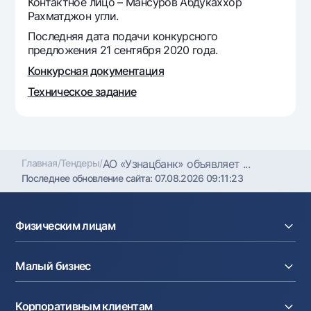
Контактное лицо – Мансуров Абдукаххор
Офисы и банкоматы
Рахматджон угли.
Согласие на обработку персональных данных
Последняя дата подачи конкурсного
предложения 21 сентября 2020 года.
Следите за нами в соцсетях
Конкурсная документация
Техническое задание
Контакт-центр
+998 78 148-00-10
1344
Главная
/
Тендеры
/
АО «Узнацбанк» объявляет ...
Последнее обновление сайта:
07.08.2026 09:11:23
Физическим лицам
Кредиты
Малый бизнес
Вклады
Карты
Расчетный счет
Курсы валют
Корпоративным клиентам