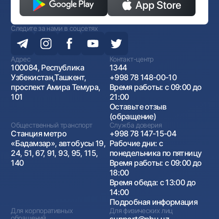
Следите за нами в соцсетях
Адрес
Контакт-центр
100084, Республика
1344
Узбекистан,Ташкент,
+998 78 148-00-10
проспект Амира Темура,
Время работы: с 09:00 до
101
21:00
Оставьте отзыв
(обращение)
Общественный транспорт
Служба доверия
Станция метро
+998 78 147-15-04
«Бадамзар», автобусы 19,
Рабочие дни: с
24, 51, 67, 91, 93, 95, 115,
понедельника по пятницу
140
Время работы: с 09:00 до
18:00
Время обеда: с 13:00 до
14:00
Подробная информация
Для корпоративных
Для физических лиц
обращений
support@nbu.uz