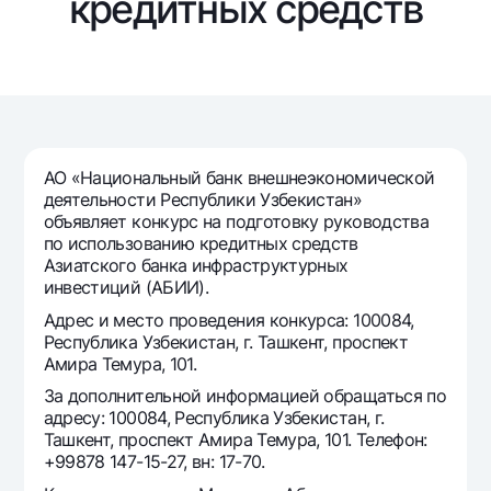
кредитных средств
Путешественнику
National Green
До востребования USD
UzCard/HUMO
Эскроу-cчёт
Для всех USD
Visa
Золотой депозит
Тарифы
Visa FIFA
Золотые слитки от НБУ
Mastercard
Акции
Серебряный депозит
Зарплатные
АО «Национальный банк внешнеэкономической
Мобильное приложение Milliy
Garmin pay
деятельности Республики Узбекистан»
объявляет конкурс на подготовку руководства
Часто задаваемые вопросы
по использованию кредитных средств
Азиатского банка инфраструктурных
инвестиций (АБИИ).
Ищите по сайту
Адрес и место проведения конкурса: 100084,
Республика Узбекистан, г. Ташкент, проспект
Амира Темура, 101.
За дополнительной информацией обращаться по
Найти
адресу: 100084, Республика Узбекистан, г.
Полезные ссылки
Ташкент, проспект Амира Темура, 101. Телефон:
Часто задаваемые вопросы
+99878 147-15-27, вн: 17-70.
Пресс-центр