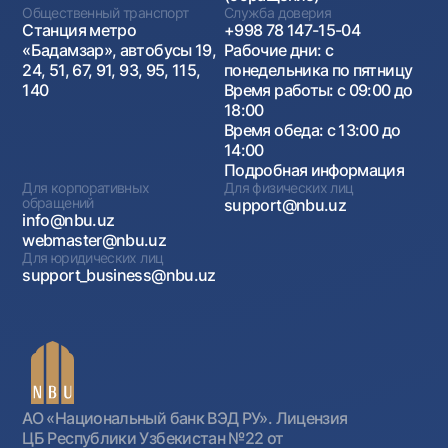
Общественный транспорт
Служба доверия
Станция метро
+998 78 147-15-04
«Бадамзар», автобусы 19,
Рабочие дни: с
24, 51, 67, 91, 93, 95, 115,
понедельника по пятницу
140
Время работы: с 09:00 до
18:00
Время обеда: с 13:00 до
14:00
Подробная информация
Для корпоративных
Для физических лиц
обращений
support@nbu.uz
info@nbu.uz
webmaster@nbu.uz
Для юридических лиц
support_business@nbu.uz
АО «Национальный банк ВЭД РУ». Лицензия
ЦБ Республики Узбекистан №22 от