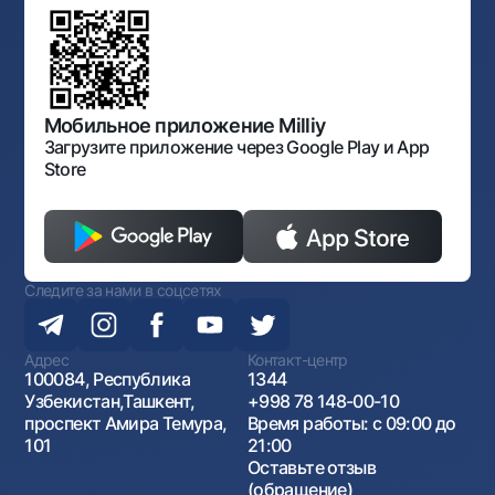
Обсуждение проектов нормативно-правовых
Согласие на обработку персональных данных
Фирменный стиль
документов
Галерея изобразительного искусства Узбекистана
Карта сайта
Нормативно-правовые документы
Порядок и режим работы НБУ
Открытые данные
Антимонопольный комплаенс
Мобильное приложение Milliy
Загрузите приложение через Google Play и App
Store
Следите за нами в соцсетях
Адрес
Контакт-центр
100084, Республика
1344
Узбекистан,Ташкент,
+998 78 148-00-10
проспект Амира Темура,
Время работы: с 09:00 до
101
21:00
Оставьте отзыв
(обращение)