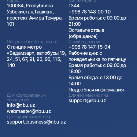
Адрес
Контакт-центр
100084, Республика
1344
Узбекистан,Ташкент,
+998 78 148-00-10
проспект Амира Темура,
Время работы: с 09:00 до
101
21:00
Оставьте отзыв
(обращение)
Общественный транспорт
Служба доверия
Станция метро
+998 78 147-15-04
«Бадамзар», автобусы 19,
Рабочие дни: с
24, 51, 67, 91, 93, 95, 115,
понедельника по пятницу
140
Время работы: с 09:00 до
18:00
Время обеда: с 13:00 до
14:00
Подробная информация
Для корпоративных
Для физических лиц
обращений
support@nbu.uz
info@nbu.uz
webmaster@nbu.uz
Для юридических лиц
support_business@nbu.uz